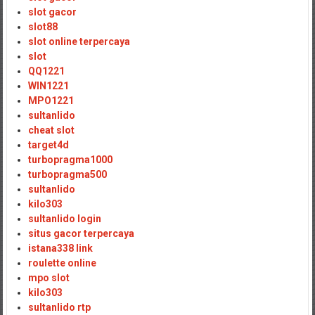
slot gacor
slot88
slot online terpercaya
slot
QQ1221
WIN1221
MPO1221
sultanlido
cheat slot
target4d
turbopragma1000
turbopragma500
sultanlido
kilo303
sultanlido login
situs gacor terpercaya
istana338 link
roulette online
mpo slot
kilo303
sultanlido rtp