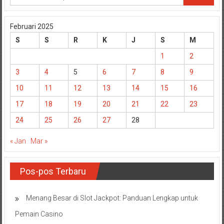
Februari 2025
S
S
R
K
J
S
M
1
2
3
4
5
6
7
8
9
10
11
12
13
14
15
16
17
18
19
20
21
22
23
24
25
26
27
28
« Jan
Mar »
Pos-pos Terbaru
Menang Besar di Slot Jackpot: Panduan Lengkap untuk
Pemain Casino