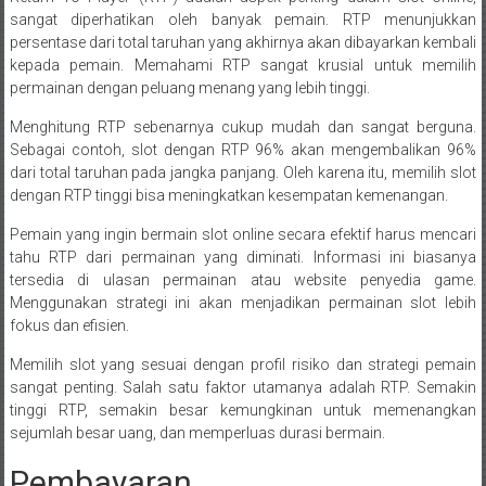
sangat diperhatikan oleh banyak pemain. RTP menunjukkan
persentase dari total taruhan yang akhirnya akan dibayarkan kembali
kepada pemain. Memahami RTP sangat krusial untuk memilih
permainan dengan peluang menang yang lebih tinggi.
Menghitung RTP sebenarnya cukup mudah dan sangat berguna.
Sebagai contoh, slot dengan RTP 96% akan mengembalikan 96%
dari total taruhan pada jangka panjang. Oleh karena itu, memilih slot
dengan RTP tinggi bisa meningkatkan kesempatan kemenangan.
Pemain yang ingin bermain slot online secara efektif harus mencari
tahu RTP dari permainan yang diminati. Informasi ini biasanya
tersedia di ulasan permainan atau website penyedia game.
Menggunakan strategi ini akan menjadikan permainan slot lebih
fokus dan efisien.
Memilih slot yang sesuai dengan profil risiko dan strategi pemain
sangat penting. Salah satu faktor utamanya adalah RTP. Semakin
tinggi RTP, semakin besar kemungkinan untuk memenangkan
sejumlah besar uang, dan memperluas durasi bermain.
Pembayaran