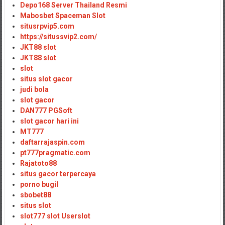
Depo168 Server Thailand Resmi
Mabosbet Spaceman Slot
situsrpvip5.com
https://situssvip2.com/
JKT88 slot
JKT88 slot
slot
situs slot gacor
judi bola
slot gacor
DAN777 PGSoft
slot gacor hari ini
MT777
daftarrajaspin.com
pt777pragmatic.com
Rajatoto88
situs gacor terpercaya
porno bugil
sbobet88
situs slot
slot777 slot Userslot