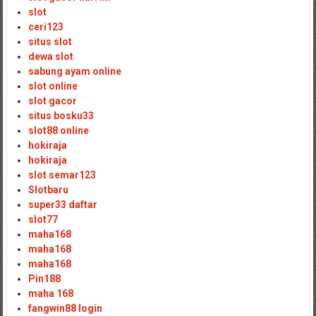
slot
ceri123
situs slot
dewa slot
sabung ayam online
slot online
slot gacor
situs bosku33
slot88 online
hokiraja
hokiraja
slot semar123
Slotbaru
super33 daftar
slot77
maha168
maha168
maha168
Pin188
maha 168
fangwin88 login