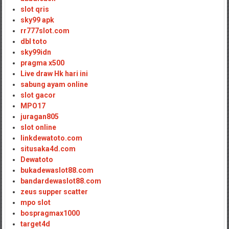
slot qris
sky99 apk
rr777slot.com
dbl toto
sky99idn
pragma x500
Live draw Hk hari ini
sabung ayam online
slot gacor
MPO17
juragan805
slot online
linkdewatoto.com
situsaka4d.com
Dewatoto
bukadewaslot88.com
bandardewaslot88.com
zeus supper scatter
mpo slot
bospragmax1000
target4d