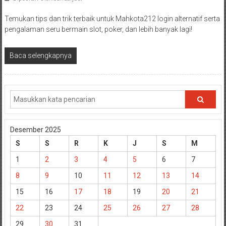
Temukan tips dan trik terbaik untuk Mahkota212 login alternatif serta
pengalaman seru bermain slot, poker, dan lebih banyak lagi!
Baca selengkapnya
Desember 2025
S
S
R
K
J
S
M
1
2
3
4
5
6
7
8
9
10
11
12
13
14
15
16
17
18
19
20
21
22
23
24
25
26
27
28
29
30
31