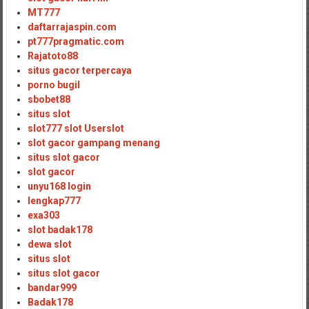
MT777
daftarrajaspin.com
pt777pragmatic.com
Rajatoto88
situs gacor terpercaya
porno bugil
sbobet88
situs slot
slot777 slot Userslot
slot gacor gampang menang
situs slot gacor
slot gacor
unyu168 login
lengkap777
exa303
slot badak178
dewa slot
situs slot
situs slot gacor
bandar999
Badak178