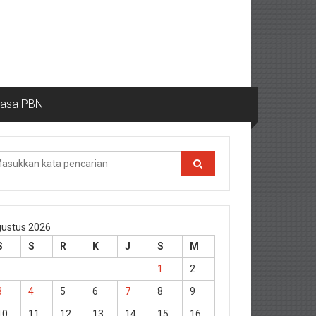
asa PBN
ustus 2026
S
S
R
K
J
S
M
1
2
3
4
5
6
7
8
9
10
11
12
13
14
15
16