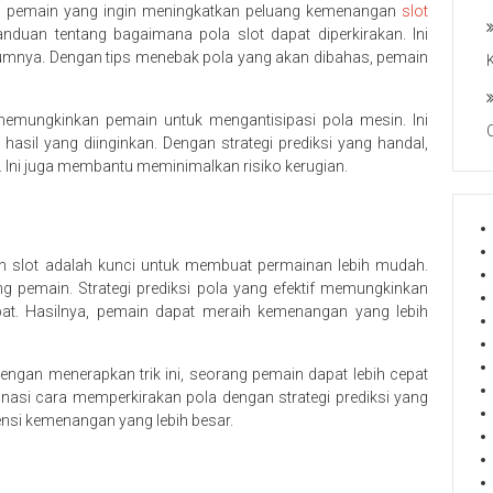
i pemain yang ingin meningkatkan peluang kemenangan
slot
duan tentang bagaimana pola slot dapat diperkirakan. Ini
lumnya. Dengan tips menebak pola yang akan dibahas, pemain
i memungkinkan pemain untuk mengantisipasi pola mesin. Ini
sil yang diinginkan. Dengan strategi prediksi yang handal,
Ini juga membantu meminimalkan risiko kerugian.
 slot adalah kunci untuk membuat permainan lebih mudah.
g pemain. Strategi prediksi pola yang efektif memungkinkan
t. Hasilnya, pemain dapat meraih kemenangan yang lebih
engan menerapkan trik ini, seorang pemain dapat lebih cepat
nasi cara memperkirakan pola dengan strategi prediksi yang
nsi kemenangan yang lebih besar.