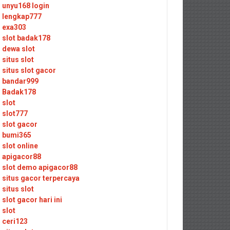
unyu168 login
lengkap777
exa303
slot badak178
dewa slot
situs slot
situs slot gacor
bandar999
Badak178
slot
slot777
slot gacor
bumi365
slot online
apigacor88
slot demo apigacor88
situs gacor terpercaya
situs slot
slot gacor hari ini
slot
ceri123