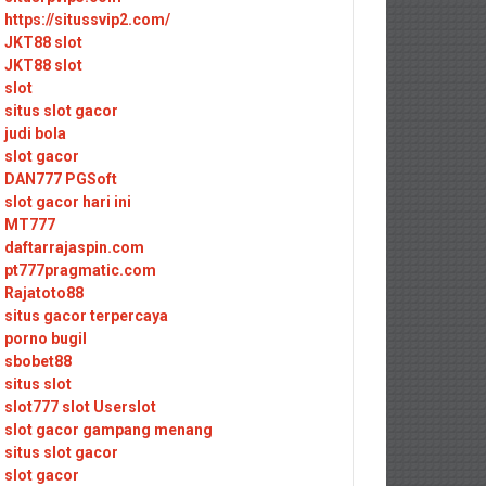
https://situssvip2.com/
JKT88 slot
JKT88 slot
slot
situs slot gacor
judi bola
slot gacor
DAN777 PGSoft
slot gacor hari ini
MT777
daftarrajaspin.com
pt777pragmatic.com
Rajatoto88
situs gacor terpercaya
porno bugil
sbobet88
situs slot
slot777 slot Userslot
slot gacor gampang menang
situs slot gacor
slot gacor