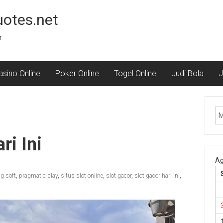
otes.net
r
asino Online
Poker Online
Togel Online
Judi Bola
J
ri Ini
Ag
g soft
,
pragmatic play
,
situs slot online
,
slot gacor
,
slot gacor hari ini
,