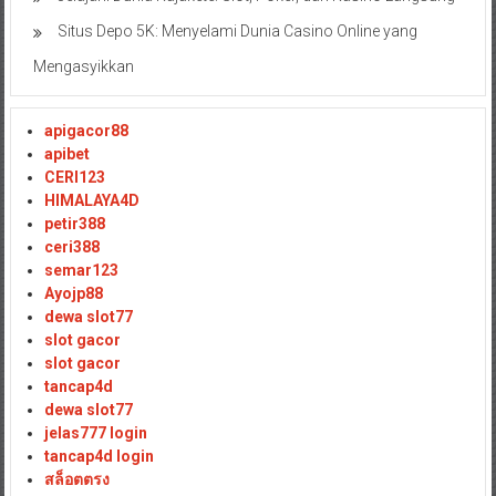
Situs Depo 5K: Menyelami Dunia Casino Online yang
Mengasyikkan
apigacor88
apibet
CERI123
HIMALAYA4D
petir388
ceri388
semar123
Ayojp88
dewa slot77
slot gacor
slot gacor
tancap4d
dewa slot77
jelas777 login
tancap4d login
สล็อตตรง