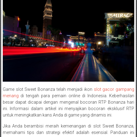
Game slot Sweet Bonanza telah menjadi ikon
slot gacor gampang
menang
di tengah para pemain online di Indonesia. Keberhasilan
besar dapat dicapai dengan mengenal bocoran RTP Bonanza hari
ini. Informasi dalam artikel ini menyajikan bocoran eksklusif RTP
untuk meningkatkan kans Anda di game yang dinamis ini.
Jika Anda berambisi meraih kemenangan di slot Sweet Bonanza,
memahami tips dan strategi efektif adalah esensial. Panduan ini