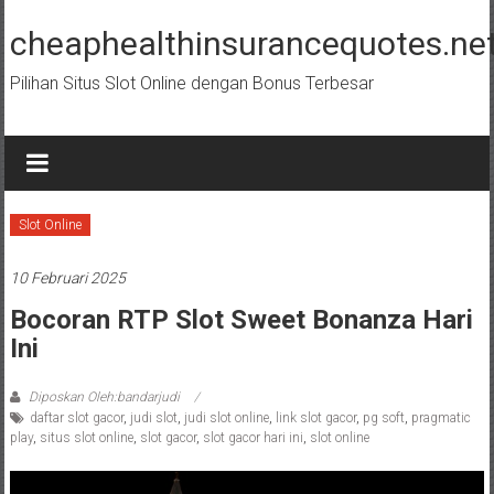
Lompat
ke
cheaphealthinsurancequotes.ne
konten
Pilihan Situs Slot Online dengan Bonus Terbesar
Slot Online
10 Februari 2025
Bocoran RTP Slot Sweet Bonanza Hari
Ini
Diposkan Oleh:bandarjudi
daftar slot gacor
,
judi slot
,
judi slot online
,
link slot gacor
,
pg soft
,
pragmatic
play
,
situs slot online
,
slot gacor
,
slot gacor hari ini
,
slot online