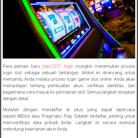
Para pemain baru
mpo1221 login
mungkin menemukan proses
login slot sebagai sebuah tantangan. Artikel ini dirancang untuk
memandu Anda melalui proses login game slot online. Anda akan
mempelajari tentang pembuatan akun, verifikasi identitas, dan
bagaimana cara masuk ke permainan slot. Semua langkah disajikan
dengan detail.
Mulailah dengan mendaftar di situs yang dapat dipercaya
seperti 88Slot atau Pragmatic Play. Setelah terdaftar, penting untuk
memverifikasi data pribadi Anda. Langkah ini secara esensial
melindungi keamanan akun Anda.