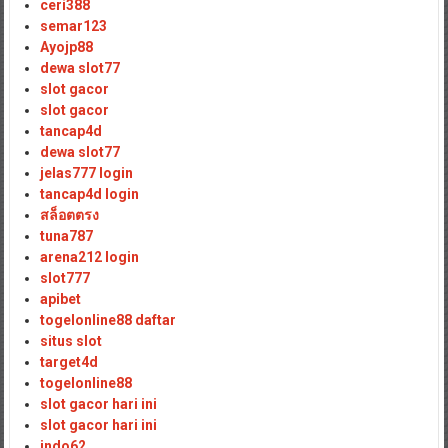
ceri388
semar123
Ayojp88
dewa slot77
slot gacor
slot gacor
tancap4d
dewa slot77
jelas777 login
tancap4d login
สล็อตตรง
tuna787
arena212 login
slot777
apibet
togelonline88 daftar
situs slot
target4d
togelonline88
slot gacor hari ini
slot gacor hari ini
indo62