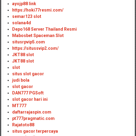
ayojp88 link
https://hoki77resmi.com/
semar123 slot
solana4d
Depo168 Server Thailand Resmi
Mabosbet Spaceman Slot
situsrpvip5.com
https://situssvip2.com/
JKT88 slot
JKT88 slot
slot
situs slot gacor
judi bola
slot gacor
DAN777 PGSoft
slot gacor hari ini
MT777
daftarrajaspin.com
pt777pragmatic.com
Rajatoto88
situs gacor terpercaya