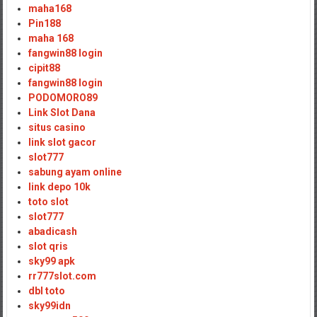
maha168
Pin188
maha 168
fangwin88 login
cipit88
fangwin88 login
PODOMORO89
Link Slot Dana
situs casino
link slot gacor
slot777
sabung ayam online
link depo 10k
toto slot
slot777
abadicash
slot qris
sky99 apk
rr777slot.com
dbl toto
sky99idn