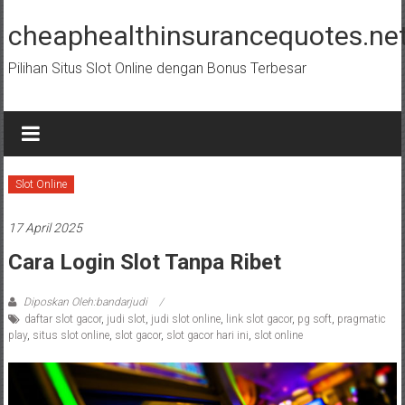
Lompat
ke
cheaphealthinsurancequotes.ne
konten
Pilihan Situs Slot Online dengan Bonus Terbesar
Slot Online
17 April 2025
Cara Login Slot Tanpa Ribet
Diposkan Oleh:bandarjudi
daftar slot gacor
,
judi slot
,
judi slot online
,
link slot gacor
,
pg soft
,
pragmatic
play
,
situs slot online
,
slot gacor
,
slot gacor hari ini
,
slot online