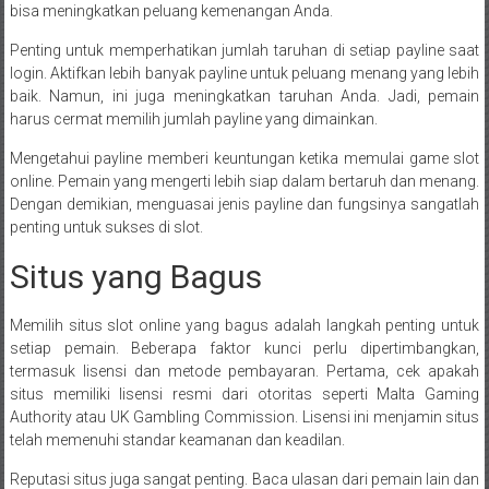
bisa meningkatkan peluang kemenangan Anda.
Penting untuk memperhatikan jumlah taruhan di setiap payline saat
login. Aktifkan lebih banyak payline untuk peluang menang yang lebih
baik. Namun, ini juga meningkatkan taruhan Anda. Jadi, pemain
harus cermat memilih jumlah payline yang dimainkan.
Mengetahui payline memberi keuntungan ketika memulai game slot
online. Pemain yang mengerti lebih siap dalam bertaruh dan menang.
Dengan demikian, menguasai jenis payline dan fungsinya sangatlah
penting untuk sukses di slot.
Situs yang Bagus
Memilih situs slot online yang bagus adalah langkah penting untuk
setiap pemain. Beberapa faktor kunci perlu dipertimbangkan,
termasuk lisensi dan metode pembayaran. Pertama, cek apakah
situs memiliki lisensi resmi dari otoritas seperti Malta Gaming
Authority atau UK Gambling Commission. Lisensi ini menjamin situs
telah memenuhi standar keamanan dan keadilan.
Reputasi situs juga sangat penting. Baca ulasan dari pemain lain dan