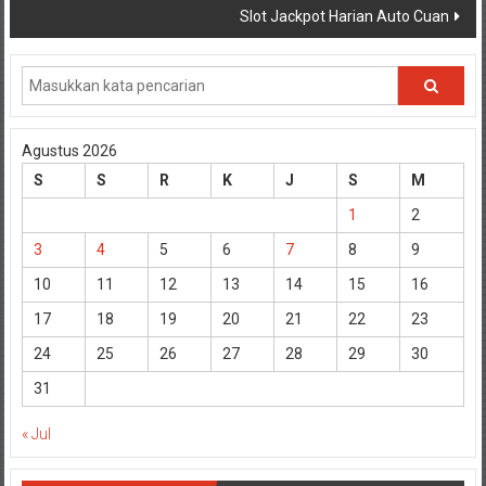
Slot Jackpot Harian Auto Cuan
Agustus 2026
S
S
R
K
J
S
M
1
2
3
4
5
6
7
8
9
10
11
12
13
14
15
16
17
18
19
20
21
22
23
24
25
26
27
28
29
30
31
« Jul