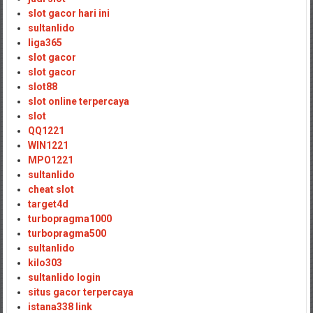
slot gacor hari ini
sultanlido
liga365
slot gacor
slot gacor
slot88
slot online terpercaya
slot
QQ1221
WIN1221
MPO1221
sultanlido
cheat slot
target4d
turbopragma1000
turbopragma500
sultanlido
kilo303
sultanlido login
situs gacor terpercaya
istana338 link