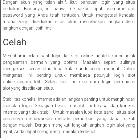
Dengan akun yang telah aktif, ikuti panduan login yang situs
sediakan. Biasanya, ini hanya melibatkan input username dan
password yang Anda telah tentukan. Untuk mengatasi kendala,
tutorial yang disediakan situs akan menjelaskan langkah demi
langkah dengan lebih rinci.
Celah
Memahami celah saat login ke slot online adalah kunci untuk
pengalaman bermain yang optimal. Masalah seperti sulitnya
mengakses server atau lupa kata sandi sering muncul. Dalam
mengatasi ini, penting untuk membaca petunjuk login slot
online secara teliti. Selalu ikuti instruksi cara login permainan
slot yang disediakan situs.
Stabilitas koneksi internet adalah langkah penting untuk menghindari
masalah login. Sebagian besar masalah ini berasal dari koneksi
internet yang tidak stabil. Untuk masalah lupa kata sandi, situs slot
umumnya menawarkan metode pemulihan yang dapat diikuti
dengan mudah. Dengan mengikuti langkah-langkah login slot yang
tepat, Anda dapat mengurangi masalah tersebut.