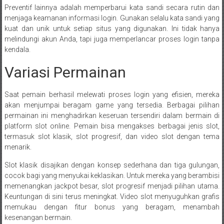
Preventif lainnya adalah memperbarui kata sandi secara rutin dan
menjaga keamanan informasi login. Gunakan selalu kata sandi yang
kuat dan unik untuk setiap situs yang digunakan. Ini tidak hanya
melindungi akun Anda, tapi juga memperlancar proses login tanpa
kendala.
Variasi Permainan
Saat pemain berhasil melewati proses login yang efisien, mereka
akan menjumpai beragam game yang tersedia. Berbagai pilihan
permainan ini menghadirkan keseruan tersendiri dalam bermain di
platform slot online. Pemain bisa mengakses berbagai jenis slot,
termasuk slot klasik, slot progresif, dan video slot dengan tema
menarik.
Slot klasik disajikan dengan konsep sederhana dan tiga gulungan,
cocok bagi yang menyukai keklasikan. Untuk mereka yang berambisi
memenangkan jackpot besar, slot progresif menjadi pilihan utama.
Keuntungan di sini terus meningkat. Video slot menyuguhkan grafis
memukau dengan fitur bonus yang beragam, menambah
kesenangan bermain.