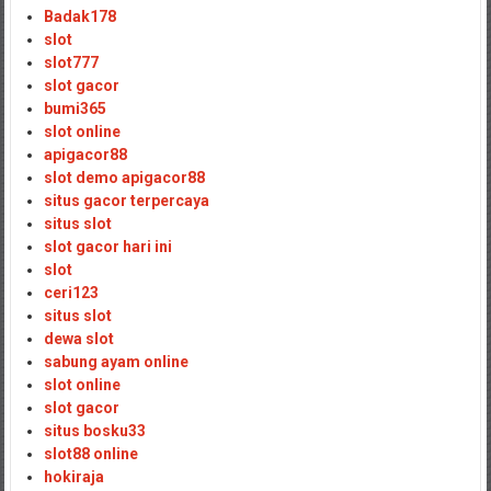
Badak178
slot
slot777
slot gacor
bumi365
slot online
apigacor88
slot demo apigacor88
situs gacor terpercaya
situs slot
slot gacor hari ini
slot
ceri123
situs slot
dewa slot
sabung ayam online
slot online
slot gacor
situs bosku33
slot88 online
hokiraja