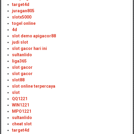
target4d
juragan805
slotx5000
togel online
4d
slot demo apigacor88
judi slot
slot gacor hari ini
sultanlido
liga365
slot gacor
slot gacor
slot88
slot online terpercaya
slot
QQ1221
WIN1221
MPO1221
sultanlido
cheat slot
target4d