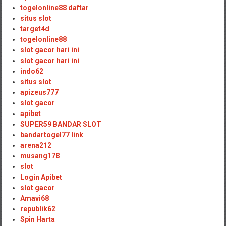
togelonline88 daftar
situs slot
target4d
togelonline88
slot gacor hari ini
slot gacor hari ini
indo62
situs slot
apizeus777
slot gacor
apibet
SUPER59 BANDAR SLOT
bandartogel77 link
arena212
musang178
slot
Login Apibet
slot gacor
Amavi68
republik62
Spin Harta