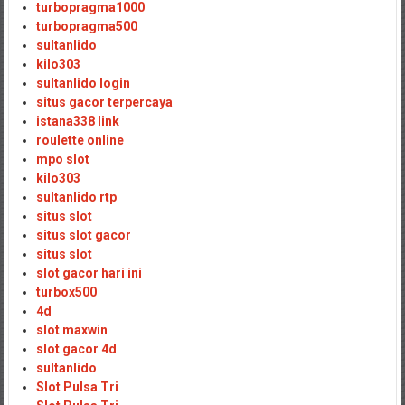
turbopragma1000
turbopragma500
sultanlido
kilo303
sultanlido login
situs gacor terpercaya
istana338 link
roulette online
mpo slot
kilo303
sultanlido rtp
situs slot
situs slot gacor
situs slot
slot gacor hari ini
turbox500
4d
slot maxwin
slot gacor 4d
sultanlido
Slot Pulsa Tri