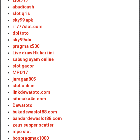
slot777
abadicash
slot qris
sky99 apk
rr777slot.com
dbl toto
sky99idn
pragma x500
Live draw Hk hari ini
sabung ayam online
slot gacor
MPO17
juragan805
slot online
linkdewatoto.com
situsaka4d.com
Dewatoto
bukadewaslot88.com
bandardewaslot88.com
zeus supper scatter
mpo slot
bospragmax1000