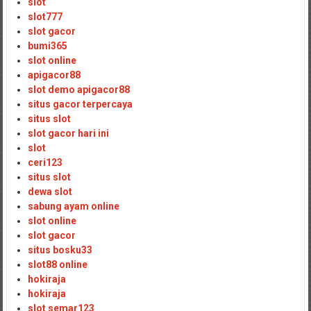
slot
slot777
slot gacor
bumi365
slot online
apigacor88
slot demo apigacor88
situs gacor terpercaya
situs slot
slot gacor hari ini
slot
ceri123
situs slot
dewa slot
sabung ayam online
slot online
slot gacor
situs bosku33
slot88 online
hokiraja
hokiraja
slot semar123