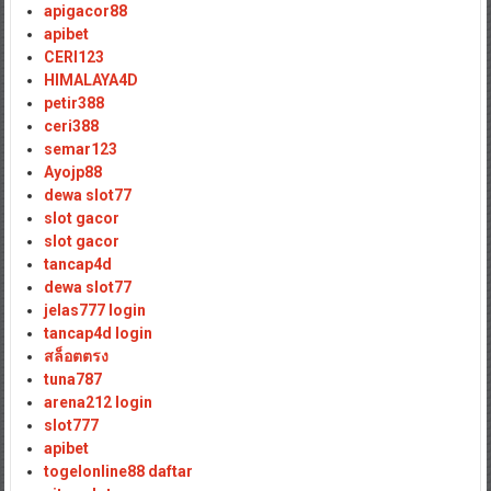
apigacor88
apibet
CERI123
HIMALAYA4D
petir388
ceri388
semar123
Ayojp88
dewa slot77
slot gacor
slot gacor
tancap4d
dewa slot77
jelas777 login
tancap4d login
สล็อตตรง
tuna787
arena212 login
slot777
apibet
togelonline88 daftar