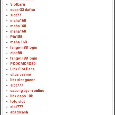
Slotbaru
super33 daftar
slot77
maha168
maha168
maha168
Pin188
maha 168
fangwin88 login
cipit88
fangwin88 login
PODOMORO89
Link Slot Dana
situs casino
link slot gacor
slot777
sabung ayam online
link depo 10k
toto slot
slot777
abadicash