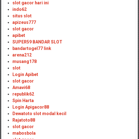
slot gacor hari ini
indo62
situs slot
apizeus777
slot gacor
apibet
SUPER59 BANDAR SLOT
bandartogel77 link
arena212
musang178
slot
Login Apibet
slot gacor
Amavi68
republik62
Spin Harta
Login Apigacor88
Dewatoto slot modal kecil
Rajatoto88
slot gacor
mabosbola