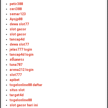
petir388
ceri388
semar123
Ayojp88
dewa slot77
slot gacor
slot gacor
tancap4d
dewa slot77
jelas777 login
tancap4d login
สล็อตตรง
tuna787
arena212 login
slot777
apibet
togelonline88 daftar
situs slot
target4d
togelonline88
slot gacor hari ini