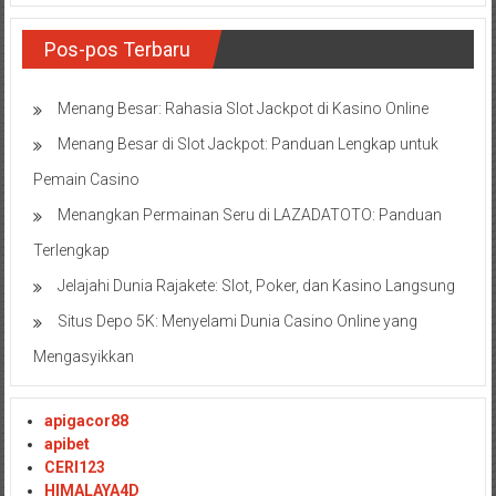
Pos-pos Terbaru
Menang Besar: Rahasia Slot Jackpot di Kasino Online
Menang Besar di Slot Jackpot: Panduan Lengkap untuk
Pemain Casino
Menangkan Permainan Seru di LAZADATOTO: Panduan
Terlengkap
Jelajahi Dunia Rajakete: Slot, Poker, dan Kasino Langsung
Situs Depo 5K: Menyelami Dunia Casino Online yang
Mengasyikkan
apigacor88
apibet
CERI123
HIMALAYA4D