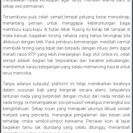
setiap sesi permainan.
Tersembunyi pula celah sempit tempat peluang besar menyelinap,
menantang pemain untuk menggapai keberuntungan bagai
memburu kupu-kupu di hutan lebat. Ruang itu kerap tak tampak di
mata kasual, bagaikan lorong rahasia yang hanya terungkap bila
ditelusuri dengan teliti. Para pemburu kemenangan mestilah cermat
membidik timing yang tepat dan berpadu dengan intuisi demi dapat
meraih rasio RTP yang lebih menjanjikan. Bagi slot online ini, celah
sempit adalah bagian tak terpisahkan dari karakter petualangan,
membentuk narasi ketegangan yang selalu memancing hasrat untuk
terus mencoba.
Tanpa adanya subjudul, platform ini tetap menebarkan kisahnya
dalam susunan bab yang bergerak secara alami, selayaknya
lantunan nada yang berpindah dengan mulus dari nada rendah ke
nada tinggi. Ia menampakkan sisi persuasif sekaligus merangkul sisi
keingintahuan. Setiap insan yang menapaki jalurnya dibuat seolah
menjadi sang pencerita, merangkai pengalaman dan kesan unik
terhadap rimba simbol-simbol berwarna. Percikan koin di layar
bagaikan tamu tak diundang yang selalu ditunggu, menambah