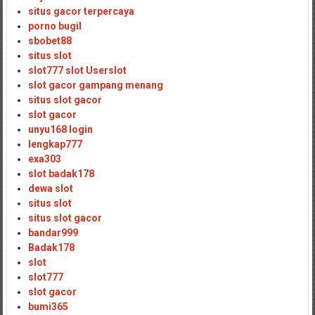
situs gacor terpercaya
porno bugil
sbobet88
situs slot
slot777 slot Userslot
slot gacor gampang menang
situs slot gacor
slot gacor
unyu168 login
lengkap777
exa303
slot badak178
dewa slot
situs slot
situs slot gacor
bandar999
Badak178
slot
slot777
slot gacor
bumi365