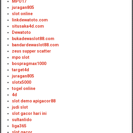
MPO17
juragan805
slot online
linkdewatoto.com
situsaka4d.com
Dewatoto
bukadewaslot88.com
bandardewaslot88.com
zeus supper scatter
mpo slot
bospragmax1000
target4d
juragan805
slotx5000
togel online
4d
slot demo apigacor88
judi slot
slot gacor hari ini
sultanlido
liga365
slot gacor