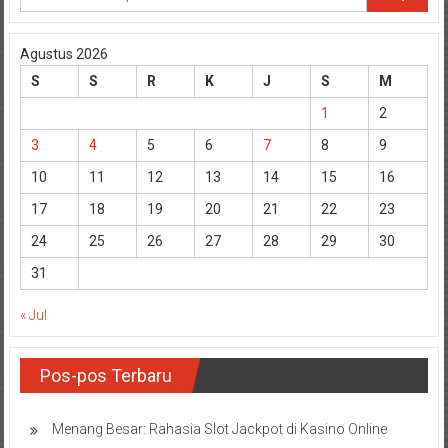
Agustus 2026
S
S
R
K
J
S
M
1
2
3
4
5
6
7
8
9
10
11
12
13
14
15
16
17
18
19
20
21
22
23
24
25
26
27
28
29
30
31
« Jul
Pos-pos Terbaru
Menang Besar: Rahasia Slot Jackpot di Kasino Online