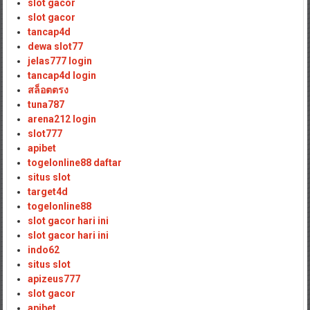
slot gacor
slot gacor
tancap4d
dewa slot77
jelas777 login
tancap4d login
สล็อตตรง
tuna787
arena212 login
slot777
apibet
togelonline88 daftar
situs slot
target4d
togelonline88
slot gacor hari ini
slot gacor hari ini
indo62
situs slot
apizeus777
slot gacor
apibet