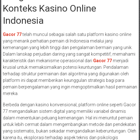
Konteks Kasino Online
Indonesia
Gacor 77
telah muncul sebagai salah satu platform kasino online
yang menarik perhatian pemain di Indonesia melalui janji
kemenangan yang lebih tinggi dan pengalaman bermain yang unik.
Dalam lanskap perjudian daring yang sangat kompetitif, memahami
karakteristik dan mekanisme operasional dari
Gacor 77
menjadi
krusial untuk memaksimalkan potensi keuntungan. Pendalaman
terhadap struktur permainan dan algoritma yang digunakan oleh
platform ini dapat memberikan keunggulan strategis bagi para
pemain berpengalaman yang ingin mengoptimalkan hasil permainan
mereka.
Berbeda dengan kasino konvensional, platform online seperti Gacor
77 mengandalkan sistem digital yang memiliki variabel dinamis
dalam menentukan peluang kemenangan. Hal ini menuntut pemain
untuk lebih cermat dalam mengembangkan metode dan pendekatan
yang sistematis, bukan sekadar mengandalkan keberuntungan. Oleh
karena itu, eksplorasi terhadap aspek teknis dan psikologis