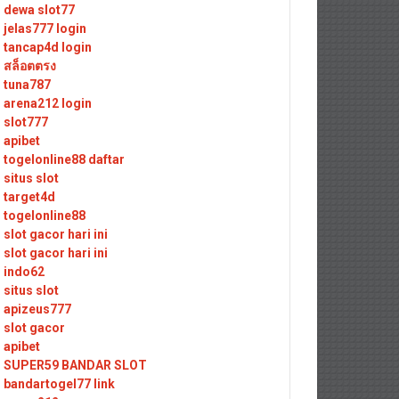
dewa slot77
jelas777 login
tancap4d login
สล็อตตรง
tuna787
arena212 login
slot777
apibet
togelonline88 daftar
situs slot
target4d
togelonline88
slot gacor hari ini
slot gacor hari ini
indo62
situs slot
apizeus777
slot gacor
apibet
SUPER59 BANDAR SLOT
bandartogel77 link