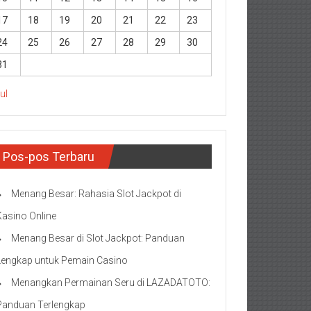
17
18
19
20
21
22
23
24
25
26
27
28
29
30
31
Jul
Pos-pos Terbaru
Menang Besar: Rahasia Slot Jackpot di
Kasino Online
Menang Besar di Slot Jackpot: Panduan
Lengkap untuk Pemain Casino
Menangkan Permainan Seru di LAZADATOTO:
Panduan Terlengkap