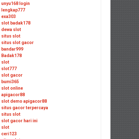
unyu168 login
lengkap777
exa303
slot badak178
dewa slot
situs slot
situs slot gacor
bandar999
Badak178
slot
slot777
slot gacor
bumi365
slot online
apigacor88
slot demo apigacor88
situs gacor terpercaya
situs slot
slot gacor hari ini
slot
ceri123