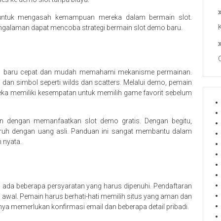
 untuk mengasah kemampuan mereka dalam bermain slot.
engalaman dapat mencoba strategi bermain slot demo baru.
in baru cepat dan mudah memahami mekanisme permainan.
ls, dan simbol seperti wilds dan scatters. Melalui demo, pemain
reka memiliki kesempatan untuk memilih game favorit sebelum
an dengan memanfaatkan slot demo gratis. Dengan begitu,
ruh dengan uang asli. Panduan ini sangat membantu dalam
 nyata.
 ada beberapa persyaratan yang harus dipenuhi. Pendaftaran
h awal. Pemain harus berhati-hati memilih situs yang aman dan
anya memerlukan konfirmasi email dan beberapa detail pribadi.