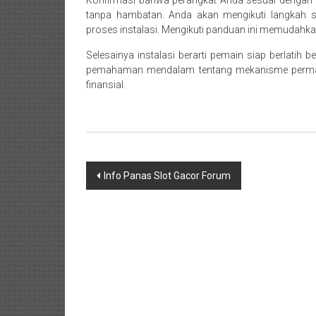
Konfirmasi bahwa perangkat Anda sesuai dengan pe
tanpa hambatan. Anda akan mengikuti langkah sepe
proses instalasi. Mengikuti panduan ini memudahk
Selesainya instalasi berarti pemain siap berlati
pemahaman mendalam tentang mekanisme permaina
finansial.
Navigasi
Info Panas Slot Gacor Forum
pos