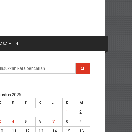
asa PBN
ustus 2026
S
S
R
K
J
S
M
1
2
3
4
5
6
7
8
9
10
11
12
13
14
15
16