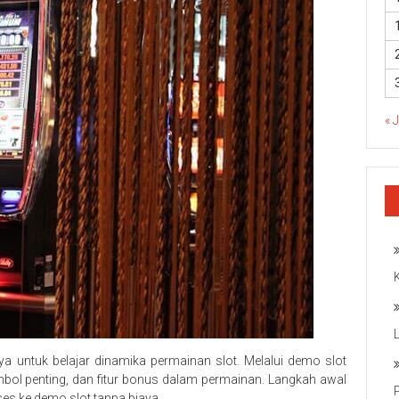
« 
a untuk belajar dinamika permainan slot. Melalui demo slot
mbol penting, dan fitur bonus dalam permainan. Langkah awal
s ke demo slot tanpa biaya.