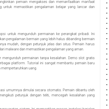
ungkinkan pemain mengakses dan memanfaatkan manfaat
ing untuk memastikan pengalaman belajar yang lancar dan
psi untuk mengunduh permainan ke perangkat pribadi. Ini
an pengalaman bermain yang lebih halus dibanding bermain
a mudah, dengan petunjuk jelas dari situs. Pemain harus
dari malware dan memastikan pengalaman yang aman.
jar mengunduh permainan tanpa kesalahan. Demo slot gratis
rbagai platform. Tutorial ini sangat membantu pemain baru
a mempertaruhkan uang.
lasi umumnya dimulai secara otomatis. Pemain dibantu oleh
mengikuti petunjuk dengan teliti, mencegah kesalahan yang