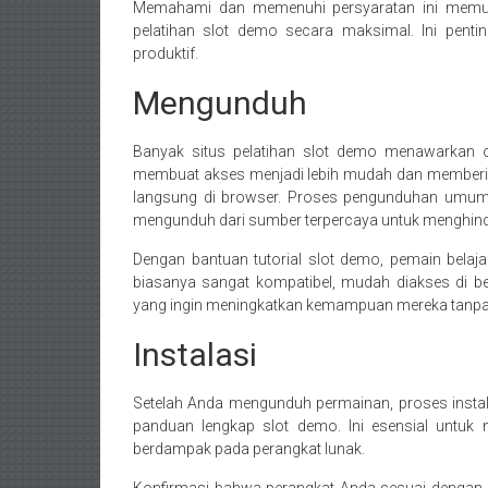
Memahami dan memenuhi persyaratan ini mem
pelatihan slot demo secara maksimal. Ini pent
produktif.
Mengunduh
Banyak situs pelatihan slot demo menawarkan o
membuat akses menjadi lebih mudah dan memberik
langsung di browser. Proses pengunduhan umumny
mengunduh dari sumber terpercaya untuk menghin
Dengan bantuan tutorial slot demo, pemain bela
biasanya sangat kompatibel, mudah diakses di be
yang ingin meningkatkan kemampuan mereka tanp
Instalasi
Setelah Anda mengunduh permainan, proses insta
panduan lengkap slot demo. Ini esensial untuk 
berdampak pada perangkat lunak.