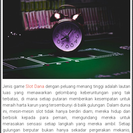
Jenis game
Slot Dana
dengan peluang menang tinggi adalah lautan
luas yang menawarkan gelombang keberuntungan yang tak
terbatas, di mana setiap putaran memberikan kesempatan untuk
meraih harta karun yang tersembunyi di balik gulungan. Dalam dunia
ini, mesin-mesin slot tidak hanya berdiri diam; mereka hidup dan
berbisik kepada para pemain, mengundang mereka untuk
merasakan sensasi setiap langkah yang mereka ambil. Setiap
gulungan berputar bukan hanya sekadar pergerakan mekanis,