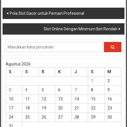
Navigasi
Pola Slot Gacor untuk Pemain Profesional
pos
Slot Online Dengan Minimum Bet Rendah
Agustus 2026
S
S
R
K
J
S
M
1
2
3
4
5
6
7
8
9
10
11
12
13
14
15
16
17
18
19
20
21
22
23
24
25
26
27
28
29
30
31