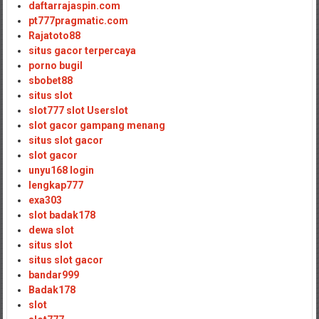
daftarrajaspin.com
pt777pragmatic.com
Rajatoto88
situs gacor terpercaya
porno bugil
sbobet88
situs slot
slot777 slot Userslot
slot gacor gampang menang
situs slot gacor
slot gacor
unyu168 login
lengkap777
exa303
slot badak178
dewa slot
situs slot
situs slot gacor
bandar999
Badak178
slot