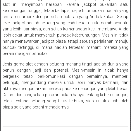
slot ini menyimpan harapan, karena jackpot bukanlah satu
kemenangan tunggal, tetapi berlapis, seperti tumpukan hadiah yang
terus menumpuk dengan setiap putaran yang Anda lakukan. Setiap
level jackpot adalah peluang yang lebih besar untuk meraih sesuatu
yang lebih luar biasa, dan setiap kemenangan kecil membawa Anda
lebih dekat untuk menyentuh puncak keberuntungan. Mesin ini tidak
hanya menawarkan jackpot biasa, tetapi sebuah perjalanan menuju
puncak tertinggi, di mana hadiah terbesar menanti mereka yang
berani mengambil risiko.
Jenis game slot dengan peluang menang tinggi adalah dunia yang
penuh dengan janji dan potensi. Mesin-mesin ini tidak hanya
bergerak, tetapi berkomunikasi dengan pemainnya, memberi
petunjuk, mengundang mereka untuk lebih banyak bermain, dan
akhirnya mengantarkan mereka pada kemenangan yang lebih besar.
Dalam dunia ini, setiap putaran bukan hanya tentang keberuntungan,
tetapi tentang peluang yang terus terbuka, siap untuk diraih oleh
siapa saja yang berani mengejarnya.