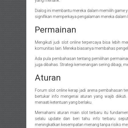
yang menarik.
Dialog ini membantu mereka dalam memilih game yang
signifikan memperkaya pengalaman mereka dalam b
Permainan
Mengikuti judi slot online terpercaya bisa lebih m
komunitas lain. Mereka biasanya membahas pengelol
Ada pula pembahasan tentang pemilihan permainan
juga dibahas. Strategi kemenangan sering dibagi,
Aturan
Forum slot online kerap jadi arena pembahasan tenta
bertukar info mengenai aturan yang wajib diikut
menaati ketentuan yang berlaku.
Memahami aturan main slot terbaru itu fundament
selalu update dan beri tahu info terbaru se
meningkatkan kesempatan menang tanpa risiko mel