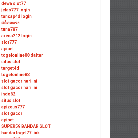
dewa slot77
jelas777 login
tancap4d login
สล็อตตรง
tuna787
arena212 login
slot777
apibet
togelonline88 daftar
situs slot
target4d
togelonline88
slot gacor hari ini
slot gacor hari ini
indo62
situs slot
apizeus777
slot gacor
apibet
SUPER59 BANDAR SLOT
bandartogel77 link