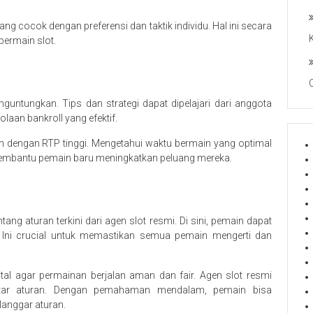
 cocok dengan preferensi dan taktik individu. Hal ini secara
ermain slot.
enguntungkan. Tips dan strategi dapat dipelajari dari anggota
aan bankroll yang efektif.
 dengan RTP tinggi. Mengetahui waktu bermain yang optimal
 membantu pemain baru meningkatkan peluang mereka.
ng aturan terkini dari agen slot resmi. Di sini, pemain dapat
i. Ini crucial untuk memastikan semua pemain mengerti dan
al agar permainan berjalan aman dan fair. Agen slot resmi
putar aturan. Dengan pemahaman mendalam, pemain bisa
anggar aturan.