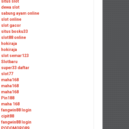
situs slot
dewa slot
sabung ayam online
slot online
slot gacor
situs bosku33
slot88 online
hokiraja
hokiraja
slot semar123
Slotbaru
super33 daftar
slot77
maha168
maha168
maha168
Pin188
maha 168
fangwin88 login
cipit88
fangwin88 login
PODOMORO89