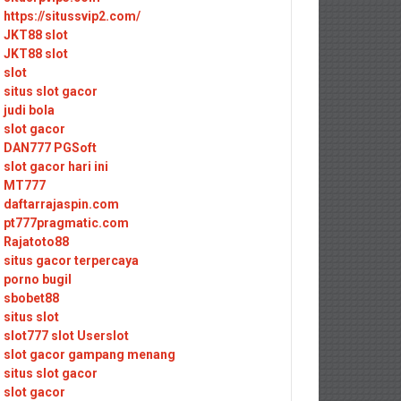
https://situssvip2.com/
JKT88 slot
JKT88 slot
slot
situs slot gacor
judi bola
slot gacor
DAN777 PGSoft
slot gacor hari ini
MT777
daftarrajaspin.com
pt777pragmatic.com
Rajatoto88
situs gacor terpercaya
porno bugil
sbobet88
situs slot
slot777 slot Userslot
slot gacor gampang menang
situs slot gacor
slot gacor