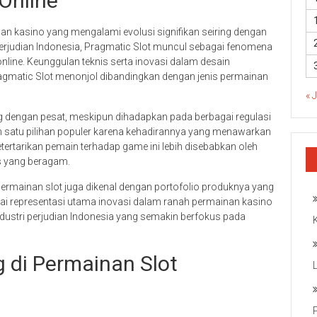
 Online
an kasino yang mengalami evolusi signifikan seiring dengan
 perjudian Indonesia, Pragmatic Slot muncul sebagai fenomena
line. Keunggulan teknis serta inovasi dalam desain
gmatic Slot menonjol dibandingkan dengan jenis permainan
« 
ng dengan pesat, meskipun dihadapkan pada berbagai regulasi
h satu pilihan populer karena kehadirannya yang menawarkan
tertarikan pemain terhadap game ini lebih disebabkan oleh
s yang beragam.
 permainan slot juga dikenal dengan portofolio produknya yang
agai representasi utama inovasi dalam ranah permainan kasino
industri perjudian Indonesia yang semakin berfokus pada
g di Permainan Slot