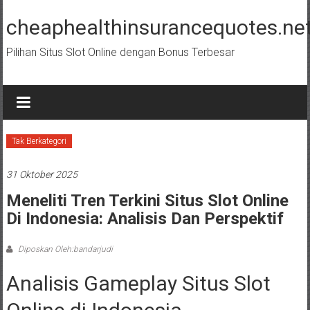
Lompat
ke
cheaphealthinsurancequotes.ne
konten
Pilihan Situs Slot Online dengan Bonus Terbesar
Tak Berkategori
31 Oktober 2025
Meneliti Tren Terkini Situs Slot Online
Di Indonesia: Analisis Dan Perspektif
Diposkan Oleh:bandarjudi
Analisis Gameplay Situs Slot