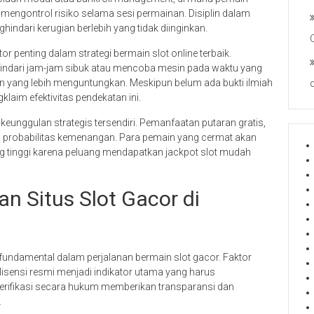
engontrol risiko selama sesi permainan. Disiplin dalam
indari kerugian berlebih yang tidak diinginkan.
or penting dalam strategi bermain slot online terbaik.
dari jam-jam sibuk atau mencoba mesin pada waktu yang
 yang lebih menguntungkan. Meskipun belum ada bukti ilmiah
aim efektivitas pendekatan ini.
eunggulan strategis tersendiri. Pemanfaatan putaran gratis,
an probabilitas kemenangan. Para pemain yang cermat akan
g tinggi karena peluang mendapatkan jackpot slot mudah
n Situs Slot Gacor di
 fundamental dalam perjalanan bermain slot gacor. Faktor
lisensi resmi menjadi indikator utama yang harus
rverifikasi secara hukum memberikan transparansi dan
.