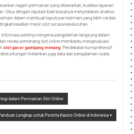
dasarkan ragam permainan yang ditawarkan, kualitas layanan
 Situs dengan reputasi baik biasanya menyediakan analisis
 pemain dalam membuat keputusan bermain yang lebih cerdas
r tingkat keadilan mesin slot secara keseluruhan.
er informasi penting mengenai pengalaman langsung dalam
ni dan review pemenang slot online membantu mengevaluasi
an
slot gacor gampang menang
. Pendekatan komprehensif
keberuntungan melainkan juga data dan pengalaman nyata
egi dalam Permainan Slot Online
anduan Lengkap untuk Pecinta Kasino Online di Indonesia