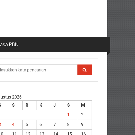
asa PBN
ustus 2026
S
S
R
K
J
S
M
1
2
3
4
5
6
7
8
9
10
11
12
13
14
15
16