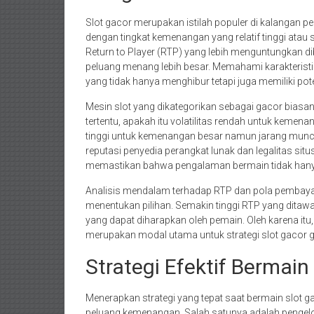
Slot gacor merupakan istilah populer di kalangan p
dengan tingkat kemenangan yang relatif tinggi atau
Return to Player (RTP) yang lebih menguntungkan d
peluang menang lebih besar. Memahami karakteristi
yang tidak hanya menghibur tetapi juga memiliki po
Mesin slot yang dikategorikan sebagai gacor biasan
tertentu, apakah itu volatilitas rendah untuk kemenan
tinggi untuk kemenangan besar namun jarang muncul
reputasi penyedia perangkat lunak dan legalitas situs 
memastikan bahwa pengalaman bermain tidak hanya
Analisis mendalam terhadap RTP dan pola pembayar
menentukan pilihan. Semakin tinggi RTP yang dita
yang dapat diharapkan oleh pemain. Oleh karena itu, 
merupakan modal utama untuk strategi slot gaco
Strategi Efektif Bermain
Menerapkan strategi yang tepat saat bermain slot
peluang kemenangan. Salah satunya adalah pengel