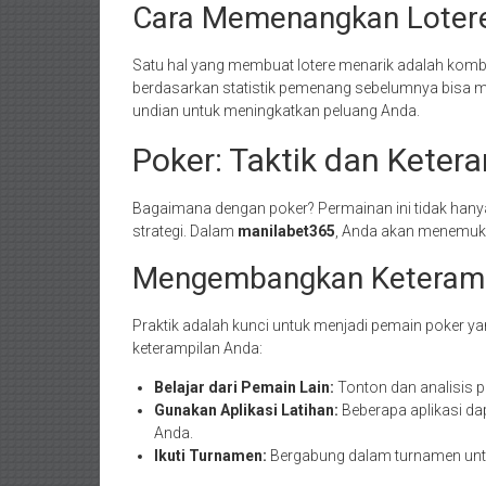
Cara Memenangkan Loter
Satu hal yang membuat lotere menarik adalah komb
berdasarkan statistik pemenang sebelumnya bisa menj
undian untuk meningkatkan peluang Anda.
Poker: Taktik dan Keter
Bagaimana dengan poker? Permainan ini tidak hanya
strategi. Dalam
manilabet365
, Anda akan menemuka
Mengembangkan Keteramp
Praktik adalah kunci untuk menjadi pemain poker 
keterampilan Anda:
Belajar dari Pemain Lain:
Tonton dan analisis 
Gunakan Aplikasi Latihan:
Beberapa aplikasi d
Anda.
Ikuti Turnamen:
Bergabung dalam turnamen unt