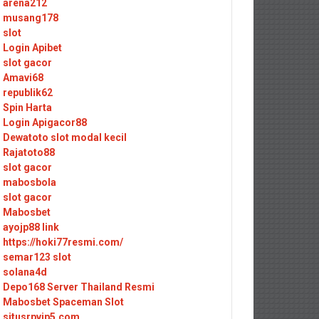
arena212
musang178
slot
Login Apibet
slot gacor
Amavi68
republik62
Spin Harta
Login Apigacor88
Dewatoto slot modal kecil
Rajatoto88
slot gacor
mabosbola
slot gacor
Mabosbet
ayojp88 link
https://hoki77resmi.com/
semar123 slot
solana4d
Depo168 Server Thailand Resmi
Mabosbet Spaceman Slot
situsrpvip5.com