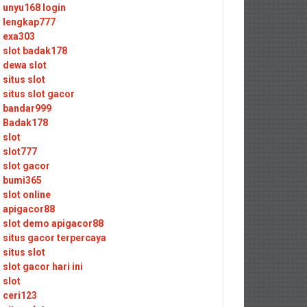
unyu168 login
lengkap777
exa303
slot badak178
dewa slot
situs slot
situs slot gacor
bandar999
Badak178
slot
slot777
slot gacor
bumi365
slot online
apigacor88
slot demo apigacor88
situs gacor terpercaya
situs slot
slot gacor hari ini
slot
ceri123