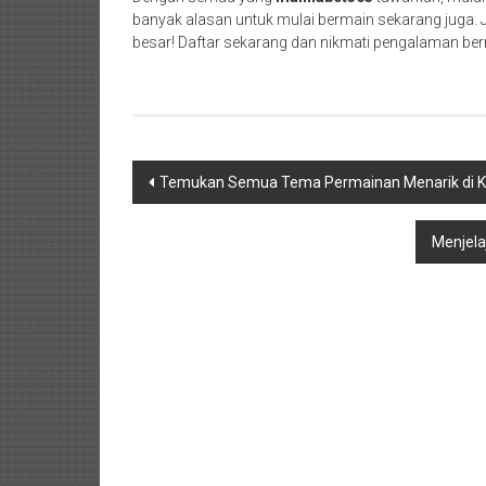
banyak alasan untuk mulai bermain sekarang juga
besar! Daftar sekarang dan nikmati pengalaman be
Navigasi
Temukan Semua Tema Permainan Menarik di 
pos
Menjela