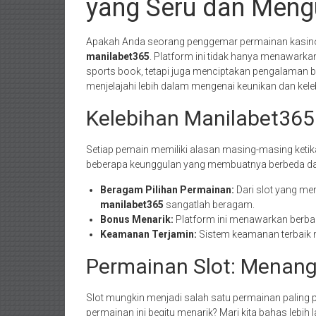
yang Seru dan Meng
Apakah Anda seorang penggemar permainan kasino o
manilabet365
. Platform ini tidak hanya menawarkan
sports book, tetapi juga menciptakan pengalaman be
menjelajahi lebih dalam mengenai keunikan dan kel
Kelebihan Manilabet365
Setiap pemain memiliki alasan masing-masing ketik
beberapa keunggulan yang membuatnya berbeda dari 
Beragam Pilihan Permainan:
Dari slot yang me
manilabet365
sangatlah beragam.
Bonus Menarik:
Platform ini menawarkan berba
Keamanan Terjamin:
Sistem keamanan terbaik 
Permainan Slot: Menang
Slot mungkin menjadi salah satu permainan paling 
permainan ini begitu menarik? Mari kita bahas lebih l