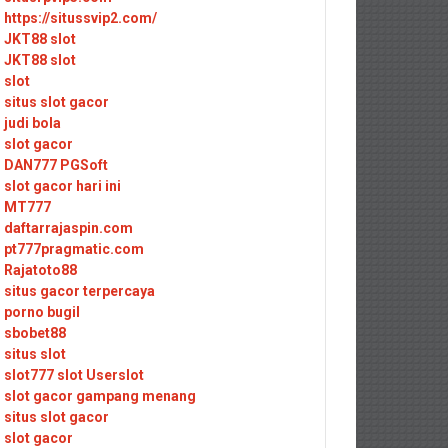
https://situssvip2.com/
JKT88 slot
JKT88 slot
slot
situs slot gacor
judi bola
slot gacor
DAN777 PGSoft
slot gacor hari ini
MT777
daftarrajaspin.com
pt777pragmatic.com
Rajatoto88
situs gacor terpercaya
porno bugil
sbobet88
situs slot
slot777 slot Userslot
slot gacor gampang menang
situs slot gacor
slot gacor