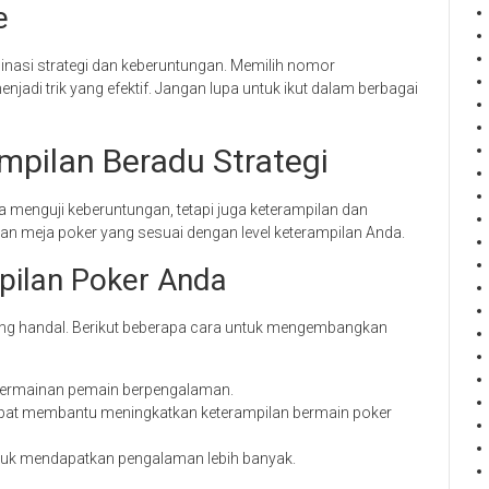
e
inasi strategi dan keberuntungan. Memilih nomor
adi trik yang efektif. Jangan lupa untuk ikut dalam berbagai
ampilan Beradu Strategi
 menguji keberuntungan, tetapi juga keterampilan dan
n meja poker yang sesuai dengan level keterampilan Anda.
ilan Poker Anda
yang handal. Berikut beberapa cara untuk mengembangkan
permainan pemain berpengalaman.
apat membantu meningkatkan keterampilan bermain poker
uk mendapatkan pengalaman lebih banyak.