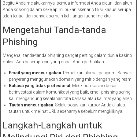
Begitu Anda melakukannya, semua informasi Anda dicuri, dan akun
Anda kosong dalam sekejap. Ini bukan skenario fiksi; kasus serupa
telah terjadi dan banyak pemain kehilangan uang mereka.
Mengetahui Tanda-tanda
Phishing
Mengenali tanda-tanda phishing sangat penting dalam dunia kasino
online. Ada beberapa ciri yang dapat Anda perhatikan:
Email yang mencurigakan
: Perhatikan alamat pengirim. Banyak
penyerang menggunakan domain yang mirip dengan yang resmi.
Bahasa yang tidak profesional
: Meskipun kasino besar
berinvestasi dalam komunikasi yang baik, email phishing sering
kali mengandung kesalahan tata bahasa atau kalimat yang aneh.
Tautan mencurigakan
: Selalu posisikan kursor Anda di atas
tautan untuk melihat URL sebenarnya sebelum mengkliknya.
Langkah-Langkah untuk