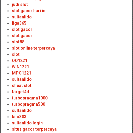
judi slot
slot gacor hari ini
sultanlido
liga365
slot gacor
slot gacor
slot88
slot online terpercaya
slot
QQ1221
WIN1221
MPO1221
sultanlido
cheat slot
target4d
turbopragma1000
turbopragma500
sultanlido
kilo303
sultanlido login
situs gacor terpercaya