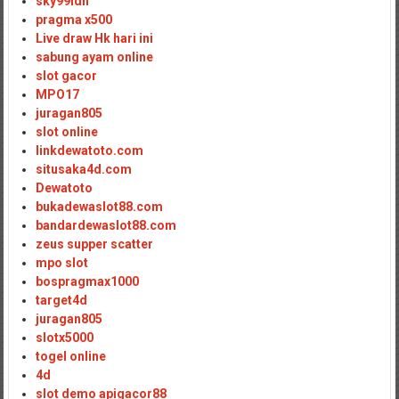
sky99idn
pragma x500
Live draw Hk hari ini
sabung ayam online
slot gacor
MPO17
juragan805
slot online
linkdewatoto.com
situsaka4d.com
Dewatoto
bukadewaslot88.com
bandardewaslot88.com
zeus supper scatter
mpo slot
bospragmax1000
target4d
juragan805
slotx5000
togel online
4d
slot demo apigacor88