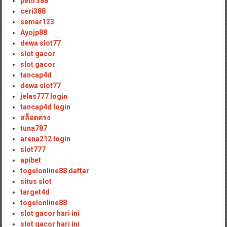
petir388
ceri388
semar123
Ayojp88
dewa slot77
slot gacor
slot gacor
tancap4d
dewa slot77
jelas777 login
tancap4d login
สล็อตตรง
tuna787
arena212 login
slot777
apibet
togelonline88 daftar
situs slot
target4d
togelonline88
slot gacor hari ini
slot gacor hari ini