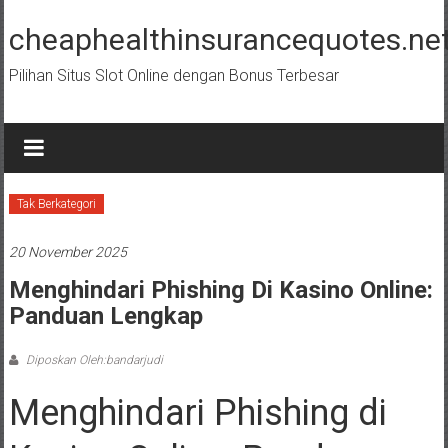
Lompat
ke
cheaphealthinsurancequotes.ne
konten
Pilihan Situs Slot Online dengan Bonus Terbesar
Tak Berkategori
20 November 2025
Menghindari Phishing Di Kasino Online:
Panduan Lengkap
Diposkan Oleh:bandarjudi
Menghindari Phishing di