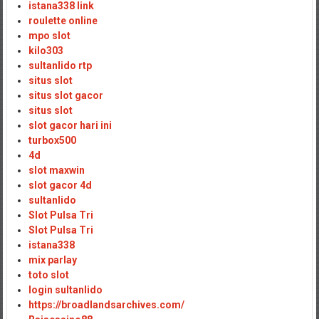
istana338 link
roulette online
mpo slot
kilo303
sultanlido rtp
situs slot
situs slot gacor
situs slot
slot gacor hari ini
turbox500
4d
slot maxwin
slot gacor 4d
sultanlido
Slot Pulsa Tri
Slot Pulsa Tri
istana338
mix parlay
toto slot
login sultanlido
https://broadlandsarchives.com/