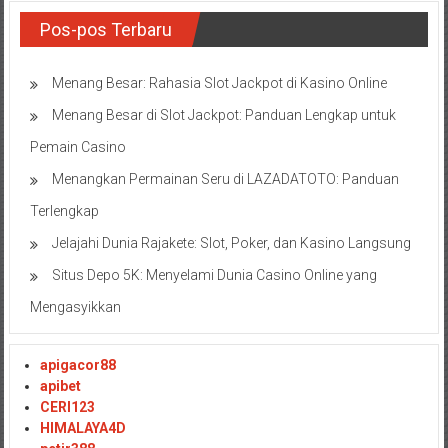
Pos-pos Terbaru
Menang Besar: Rahasia Slot Jackpot di Kasino Online
Menang Besar di Slot Jackpot: Panduan Lengkap untuk
Pemain Casino
Menangkan Permainan Seru di LAZADATOTO: Panduan
Terlengkap
Jelajahi Dunia Rajakete: Slot, Poker, dan Kasino Langsung
Situs Depo 5K: Menyelami Dunia Casino Online yang
Mengasyikkan
apigacor88
apibet
CERI123
HIMALAYA4D