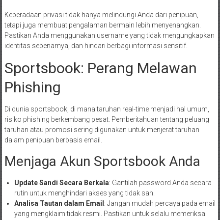
Keberadaan privasi tidak hanya melindungi Anda dari penipuan,
tetapi juga membuat pengalaman bermain lebih menyenangkan.
Pastikan Anda menggunakan username yang tidak mengungkapkan
identitas sebenarnya, dan hindari berbagi informasi sensitif.
Sportsbook: Perang Melawan
Phishing
Di dunia sportsbook, di mana taruhan real-time menjadi hal umum,
risiko phishing berkembang pesat. Pemberitahuan tentang peluang
taruhan atau promosi sering digunakan untuk menjerat taruhan
dalam penipuan berbasis email.
Menjaga Akun Sportsbook Anda
Update Sandi Secara Berkala
: Gantilah password Anda secara
rutin untuk menghindari akses yang tidak sah.
Analisa Tautan dalam Email
: Jangan mudah percaya pada email
yang mengklaim tidak resmi. Pastikan untuk selalu memeriksa