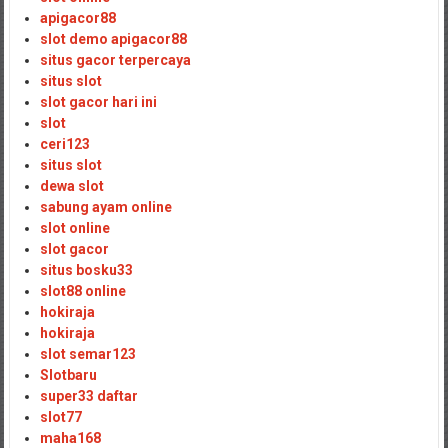
apigacor88
slot demo apigacor88
situs gacor terpercaya
situs slot
slot gacor hari ini
slot
ceri123
situs slot
dewa slot
sabung ayam online
slot online
slot gacor
situs bosku33
slot88 online
hokiraja
hokiraja
slot semar123
Slotbaru
super33 daftar
slot77
maha168