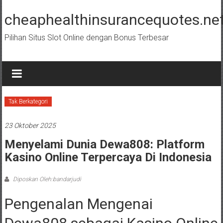
Lompat
ke
cheaphealthinsurancequotes.ne
konten
Pilihan Situs Slot Online dengan Bonus Terbesar
Tak Berkategori
23 Oktober 2025
Menyelami Dunia Dewa808: Platform
Kasino Online Terpercaya Di Indonesia
Diposkan Oleh:bandarjudi
Pengenalan Mengenai