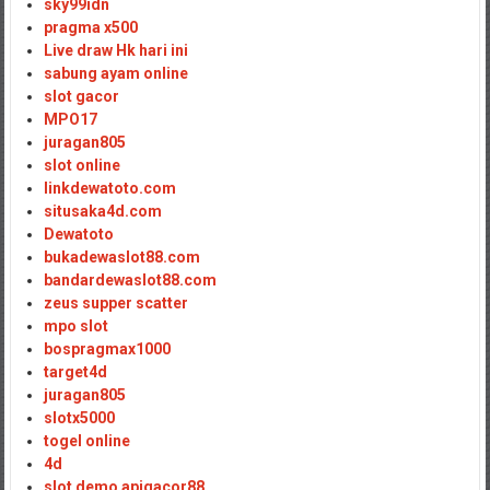
sky99idn
pragma x500
Live draw Hk hari ini
sabung ayam online
slot gacor
MPO17
juragan805
slot online
linkdewatoto.com
situsaka4d.com
Dewatoto
bukadewaslot88.com
bandardewaslot88.com
zeus supper scatter
mpo slot
bospragmax1000
target4d
juragan805
slotx5000
togel online
4d
slot demo apigacor88