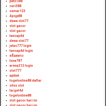
petir388
ceri388
semar123
Ayojp88
dewa slot77
slot gacor
slot gacor
tancap4d
dewa slot77
jelas777 login
tancap4d login
สล็อตตรง
tuna787
arena212 login
slot777
apibet
togelonline88 daftar
situs slot
target4d
togelonline88
slot gacor hari ini
slot gacor hari ini