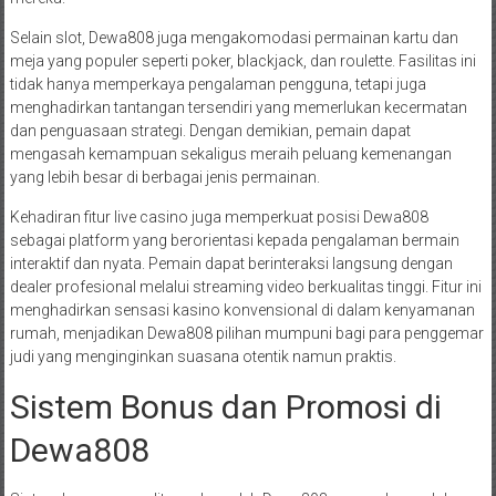
Selain slot, Dewa808 juga mengakomodasi permainan kartu dan
meja yang populer seperti poker, blackjack, dan roulette. Fasilitas ini
tidak hanya memperkaya pengalaman pengguna, tetapi juga
menghadirkan tantangan tersendiri yang memerlukan kecermatan
dan penguasaan strategi. Dengan demikian, pemain dapat
mengasah kemampuan sekaligus meraih peluang kemenangan
yang lebih besar di berbagai jenis permainan.
Kehadiran fitur live casino juga memperkuat posisi Dewa808
sebagai platform yang berorientasi kepada pengalaman bermain
interaktif dan nyata. Pemain dapat berinteraksi langsung dengan
dealer profesional melalui streaming video berkualitas tinggi. Fitur ini
menghadirkan sensasi kasino konvensional di dalam kenyamanan
rumah, menjadikan Dewa808 pilihan mumpuni bagi para penggemar
judi yang menginginkan suasana otentik namun praktis.
Sistem Bonus dan Promosi di
Dewa808