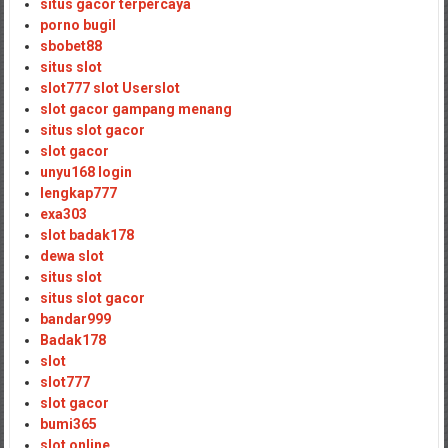
situs gacor terpercaya
porno bugil
sbobet88
situs slot
slot777 slot Userslot
slot gacor gampang menang
situs slot gacor
slot gacor
unyu168 login
lengkap777
exa303
slot badak178
dewa slot
situs slot
situs slot gacor
bandar999
Badak178
slot
slot777
slot gacor
bumi365
slot online