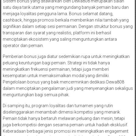
Sistem bonus yang ditawarkan oleh Dewa808 merupakan salah
satu daya tarik utama yang mengundang banyak pemain baru dan
menjaga loyalitas pengguna lama. Bonus selamat datang,
cashback, hingga promosi berkala memberikan nilai tambah yang
signifikan dalam setiap sesi permainan. Dengan struktur bonus yang
transparan dan syarat yang realistis, platform ini berhasil
menciptakan ekosistem yang saling menguntungkan antara
operator dan pemain.
Pemberian bonus juga diatur sedemikian rupa untuk meningkatkan
peluang keuntungan bagi pemain. Strategi ini tidak hanya
meningkatkan frekuensi permainan, tetapi juga memberi
kesempatan untuk memaksimalkan modal yang dimiliki.
Pengelolaan bonus yang baik mencerminkan dedikasi Dewa808
dalam menciptakan pengalaman judi yang menyenangkan sekaligus
menguntungkan bagi semua pihak.
Di samping itu, program loyalitas dan turnamen yang rutin
diselenggarakan menambah dimensi kompetisi yang menarik.
Pemain tidak hanya bertaruh melawan peluang dan mesin, tetapi
juga berkompetisi dengan sesama pemain untuk hadiah eksklusif.
Keberadaan berbagai jenis promosi ini meningkatkan engagement