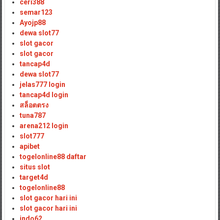
ceri388
semar123
Ayojp88
dewa slot77
slot gacor
slot gacor
tancap4d
dewa slot77
jelas777 login
tancap4d login
สล็อตตรง
tuna787
arena212 login
slot777
apibet
togelonline88 daftar
situs slot
target4d
togelonline88
slot gacor hari ini
slot gacor hari ini
indo62