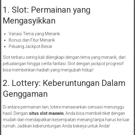
1. Slot: Permainan yang
Mengasyikkan
Variasi Tema yang Menarik
Bonus dan Fitur Menarik
Peluang Jackpot Besar
Slot terbaru sering kali dilengkapi dengan tema yang menarik, dari
petualangan hingga cerita fantasi. Slot dengan jackpot progresif
bisa memberikan hadiah yang mengubah hidup!
2. Lottery: Keberuntungan Dalam
Genggaman
Di antara permainan lain, lotere menawarkan sensasi menunggu
hasil. Dengan
situs slot maxwin
, Anda bisa membeli tiket dengan
mudah dan mendapatkan kesempatan menang tanpa harus ke luar
rumah. Jadikan keberuntungan Anda bekerja untuk Anda!