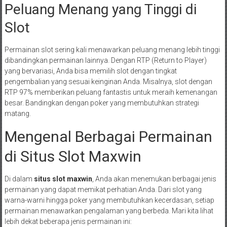
Peluang Menang yang Tinggi di
Slot
Permainan slot sering kali menawarkan peluang menang lebih tinggi
dibandingkan permainan lainnya. Dengan RTP (Return to Player)
yang bervariasi, Anda bisa memilih slot dengan tingkat
pengembalian yang sesuai keinginan Anda. Misalnya, slot dengan
RTP 97% memberikan peluang fantastis untuk meraih kemenangan
besar. Bandingkan dengan poker yang membutuhkan strategi
matang.
Mengenal Berbagai Permainan
di Situs Slot Maxwin
Di dalam
situs slot maxwin
, Anda akan menemukan berbagai jenis
permainan yang dapat memikat perhatian Anda. Dari slot yang
warna-warni hingga poker yang membutuhkan kecerdasan, setiap
permainan menawarkan pengalaman yang berbeda. Mari kita lihat
lebih dekat beberapa jenis permainan ini: