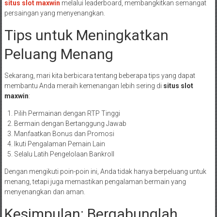
situs slot maxwin
melalui leaderboard, membangkitkan semangat
persaingan yang menyenangkan.
Tips untuk Meningkatkan
Peluang Menang
Sekarang, mari kita berbicara tentang beberapa tips yang dapat
membantu Anda meraih kemenangan lebih sering di
situs slot
maxwin
:
Pilih Permainan dengan RTP Tinggi
Bermain dengan Bertanggung Jawab
Manfaatkan Bonus dan Promosi
Ikuti Pengalaman Pemain Lain
Selalu Latih Pengelolaan Bankroll
Dengan mengikuti poin-poin ini, Anda tidak hanya berpeluang untuk
menang, tetapi juga memastikan pengalaman bermain yang
menyenangkan dan aman.
Kesimpulan: Bergabunglah