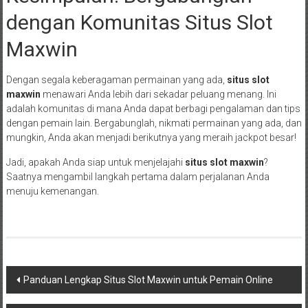
dengan Komunitas Situs Slot
Maxwin
Dengan segala keberagaman permainan yang ada,
situs slot
maxwin
menawari Anda lebih dari sekadar peluang menang. Ini
adalah komunitas di mana Anda dapat berbagi pengalaman dan tips
dengan pemain lain. Bergabunglah, nikmati permainan yang ada, dan
mungkin, Anda akan menjadi berikutnya yang meraih jackpot besar!
Jadi, apakah Anda siap untuk menjelajahi
situs slot maxwin
?
Saatnya mengambil langkah pertama dalam perjalanan Anda
menuju kemenangan.
Navigasi
Panduan Lengkap Situs Slot Maxwin untuk Pemain Online
pos