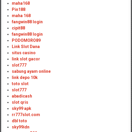
maha168
Pin188
maha 168
fangwin88 login
cipit88
fangwin88 login
PODOMORO89
Link Slot Dana
situs casino
link slot gacor
slot777
sabung ayam online
link depo 10k
toto slot
slot777
abadicash
slot qris
sky99 apk
rr777slot.com
dbl toto
sky99idn