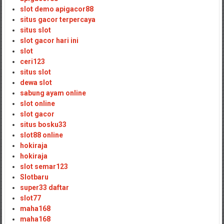
slot demo apigacor88
situs gacor terpercaya
situs slot
slot gacor hari ini
slot
ceri123
situs slot
dewa slot
sabung ayam online
slot online
slot gacor
situs bosku33
slot88 online
hokiraja
hokiraja
slot semar123
Slotbaru
super33 daftar
slot77
maha168
maha168