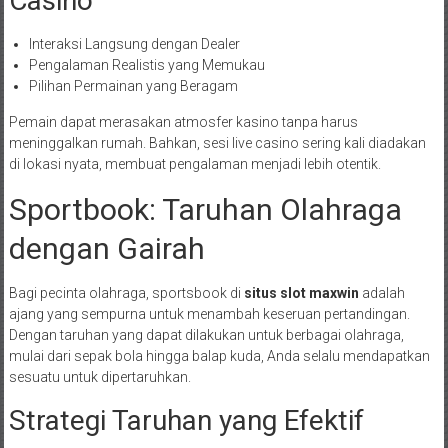
Casino
Interaksi Langsung dengan Dealer
Pengalaman Realistis yang Memukau
Pilihan Permainan yang Beragam
Pemain dapat merasakan atmosfer kasino tanpa harus
meninggalkan rumah. Bahkan, sesi live casino sering kali diadakan
di lokasi nyata, membuat pengalaman menjadi lebih otentik.
Sportbook: Taruhan Olahraga
dengan Gairah
Bagi pecinta olahraga, sportsbook di
situs slot maxwin
adalah
ajang yang sempurna untuk menambah keseruan pertandingan.
Dengan taruhan yang dapat dilakukan untuk berbagai olahraga,
mulai dari sepak bola hingga balap kuda, Anda selalu mendapatkan
sesuatu untuk dipertaruhkan.
Strategi Taruhan yang Efektif