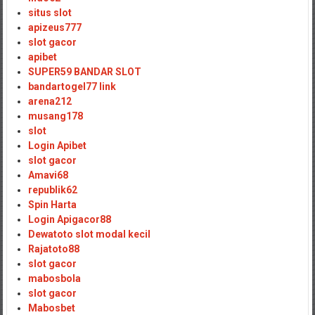
situs slot
apizeus777
slot gacor
apibet
SUPER59 BANDAR SLOT
bandartogel77 link
arena212
musang178
slot
Login Apibet
slot gacor
Amavi68
republik62
Spin Harta
Login Apigacor88
Dewatoto slot modal kecil
Rajatoto88
slot gacor
mabosbola
slot gacor
Mabosbet