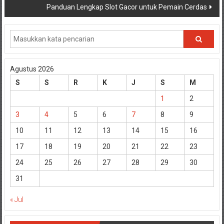
Panduan Lengkap Slot Gacor untuk Pemain Cerdas
Agustus 2026
S
S
R
K
J
S
M
1
2
3
4
5
6
7
8
9
10
11
12
13
14
15
16
17
18
19
20
21
22
23
24
25
26
27
28
29
30
31
« Jul