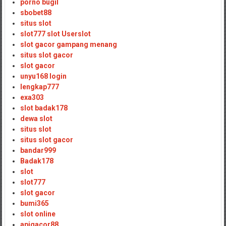
porno bugil
sbobet88
situs slot
slot777 slot Userslot
slot gacor gampang menang
situs slot gacor
slot gacor
unyu168 login
lengkap777
exa303
slot badak178
dewa slot
situs slot
situs slot gacor
bandar999
Badak178
slot
slot777
slot gacor
bumi365
slot online
apigacor88