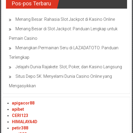
Pos-pos Terbaru
Menang Besar: Rahasia Slot Jackpot di Kasino Online
Menang Besar di Slot Jackpot: Panduan Lengkap untuk
Pemain Casino
Menangkan Permainan Seru di LAZADATOTO: Panduan
Terlengkap
Jelajahi Dunia Rajakete: Slot, Poker, dan Kasino Langsung
Situs Depo 5K: Menyelami Dunia Casino Online yang
Mengasyikkan
apigacor88
apibet
CERI123
HIMALAYA4D
petir388