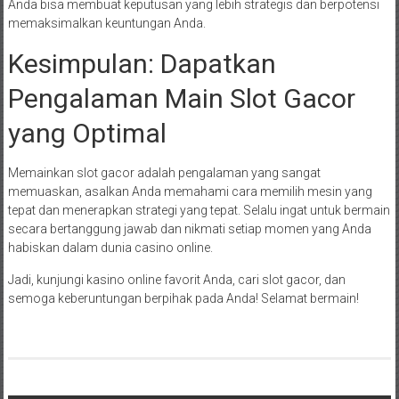
Anda bisa membuat keputusan yang lebih strategis dan berpotensi
memaksimalkan keuntungan Anda.
Kesimpulan: Dapatkan
Pengalaman Main Slot Gacor
yang Optimal
Memainkan slot gacor adalah pengalaman yang sangat
memuaskan, asalkan Anda memahami cara memilih mesin yang
tepat dan menerapkan strategi yang tepat. Selalu ingat untuk bermain
secara bertanggung jawab dan nikmati setiap momen yang Anda
habiskan dalam dunia casino online.
Jadi, kunjungi kasino online favorit Anda, cari slot gacor, dan
semoga keberuntungan berpihak pada Anda! Selamat bermain!