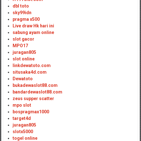
dbl toto
sky99idn
pragma x500
Live draw Hk hari ini
sabung ayam online
slot gacor
MPO17
juragan805
slot online
linkdewatoto.com
situsaka4d.com
Dewatoto
bukadewaslot88.com
bandardewaslot88.com
zeus supper scatter
mpo slot
bospragmax1000
target4d
juragan805
slotx5000
togel online