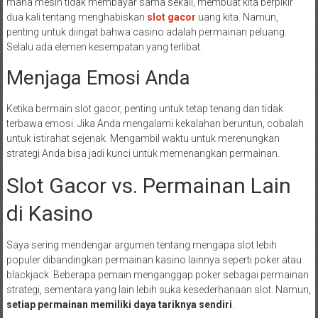
mana mesin tidak membayar sama sekali, membuat kita berpikir
dua kali tentang menghabiskan
slot gacor
uang kita. Namun,
penting untuk diingat bahwa casino adalah permainan peluang.
Selalu ada elemen kesempatan yang terlibat.
Menjaga Emosi Anda
Ketika bermain slot gacor, penting untuk tetap tenang dan tidak
terbawa emosi. Jika Anda mengalami kekalahan beruntun, cobalah
untuk istirahat sejenak. Mengambil waktu untuk merenungkan
strategi Anda bisa jadi kunci untuk memenangkan permainan.
Slot Gacor vs. Permainan Lain
di Kasino
Saya sering mendengar argumen tentang mengapa slot lebih
populer dibandingkan permainan kasino lainnya seperti poker atau
blackjack. Beberapa pemain menganggap poker sebagai permainan
strategi, sementara yang lain lebih suka kesederhanaan slot. Namun,
setiap permainan memiliki daya tariknya sendiri
.