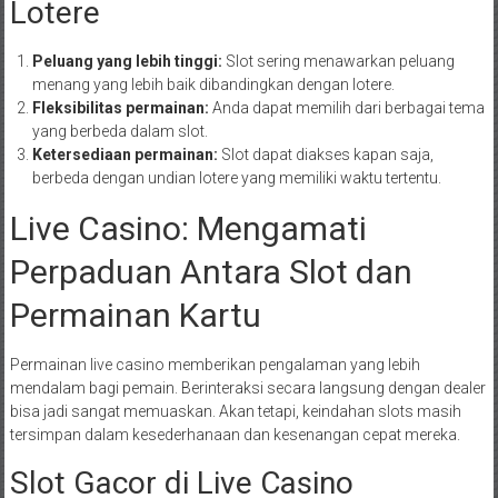
Lotere
Peluang yang lebih tinggi:
Slot sering menawarkan peluang
menang yang lebih baik dibandingkan dengan lotere.
Fleksibilitas permainan:
Anda dapat memilih dari berbagai tema
yang berbeda dalam slot.
Ketersediaan permainan:
Slot dapat diakses kapan saja,
berbeda dengan undian lotere yang memiliki waktu tertentu.
Live Casino: Mengamati
Perpaduan Antara Slot dan
Permainan Kartu
Permainan live casino memberikan pengalaman yang lebih
mendalam bagi pemain. Berinteraksi secara langsung dengan dealer
bisa jadi sangat memuaskan. Akan tetapi, keindahan slots masih
tersimpan dalam kesederhanaan dan kesenangan cepat mereka.
Slot Gacor di Live Casino