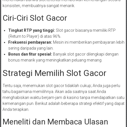
konsisten, membuatnya sangat menarik.
Ciri-Ciri Slot Gacor
Tingkat RTP yang tinggi:
Slot gacor biasanya memiliki RTP
(Return to Player) di atas 96%.
Frekuensi pembayaran:
Mesin ini memberikan pembayaran lebih
sering daripada yang lain.
Bonus dan fitur spesial:
Banyak slot gacor dilengkapi dengan
bonus menarik yang meningkatkan peluang menang.
Strategi Memilih Slot Gacor
Tentu saja, menemukan slot gacor tidaklah cukup; Anda juga perlu
tahu bagaimana memilihnya. Akan ada saatnya saat Anda
menghabiskan waktu berjam-jam di kasino tanpa mendapatkan satu
kemenangan pun. Berikut adalah beberapa strategi efektif yang dapat
Anda terapkan.
Meneliti dan Membaca Ulasan