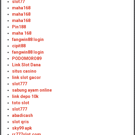
slot77
maha168
maha168
maha168
Pin188
maha 168
fangwin88 login
cipit88
fangwin88 login
PODOMORO89
Link Slot Dana
situs casino
link slot gacor
slot777
sabung ayam online
link depo 10k
toto slot
slot777
abadicash
slot qris
sky99 apk
rr777slot.com