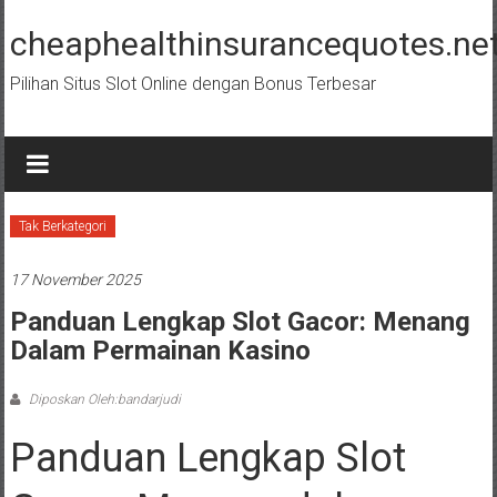
Lompat
ke
cheaphealthinsurancequotes.ne
konten
Pilihan Situs Slot Online dengan Bonus Terbesar
Tak Berkategori
17 November 2025
Panduan Lengkap Slot Gacor: Menang
Dalam Permainan Kasino
Diposkan Oleh:bandarjudi
Panduan Lengkap Slot