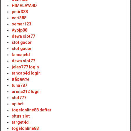
HIMALAYA4D
petir388
ceri388
semar123
Ayojp88
dewa slot77
slot gacor
slot gacor
tancap4d
dewa slot77
jelas777 login
tancap4d login
สล็อตตรง
tuna787
arena212 login
slot777
apibet
togelonline88 daftar
situs slot
target4d
togelonline88