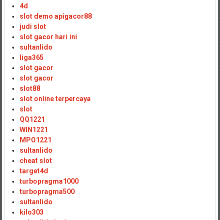
4d
slot demo apigacor88
judi slot
slot gacor hari ini
sultanlido
liga365
slot gacor
slot gacor
slot88
slot online terpercaya
slot
QQ1221
WIN1221
MPO1221
sultanlido
cheat slot
target4d
turbopragma1000
turbopragma500
sultanlido
kilo303