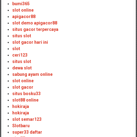
bumi365
slot online
apigacor88
slot demo apigacor88
situs gacor terpercaya
situs slot
slot gacor hari ini
slot
ceri123
situs slot
dewa slot
sabung ayam online
slot online
slot gacor
situs bosku33
slot88 online
hokiraja
hokiraja
slot semar123
Slotbaru
super33 daftar