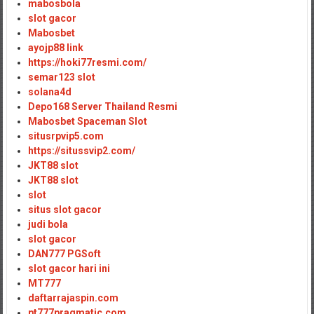
mabosbola
slot gacor
Mabosbet
ayojp88 link
https://hoki77resmi.com/
semar123 slot
solana4d
Depo168 Server Thailand Resmi
Mabosbet Spaceman Slot
situsrpvip5.com
https://situssvip2.com/
JKT88 slot
JKT88 slot
slot
situs slot gacor
judi bola
slot gacor
DAN777 PGSoft
slot gacor hari ini
MT777
daftarrajaspin.com
pt777pragmatic.com