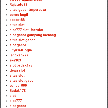
Rajatoto88
situs gacor terpercaya
porno bugil
sbobet88
situs slot
slot777 slot Userslot
slot gacor gampang menang
situs slot gacor
slot gacor
unyu168 login
lengkap777
exa303
slot badak178
dewa slot
situs slot
situs slot gacor
bandar999
Badak178
slot
slot777
slot gacor