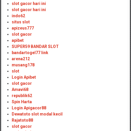
slot gacor hari ini
slot gacor hari ini
indo62
situs slot
apizeus777
slot gacor
apibet
SUPER59 BANDAR SLOT
bandartogel77 link
arena212
musang178
slot
Login Apibet
slot gacor
Amavi68
republik62
Spin Harta
Login Apigacor88
Dewatoto slot modal kecil
Rajatoto88
slot gacor