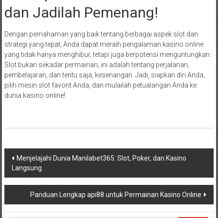
dan Jadilah Pemenang!
Dengan pemahaman yang baik tentang berbagai aspek slot dan
strategi yang tepat, Anda dapat meraih pengalaman kasino online
yang tidak hanya menghibur, tetapi juga berpotensi menguntungkan.
Slot bukan sekadar permainan; ini adalah tentang perjalanan,
pembelajaran, dan tentu saja, kesenangan. Jadi, siapkan diri Anda,
pilih mesin slot favorit Anda, dan mulailah petualangan Anda ke
dunia kasino online!
Navigasi
Menjelajahi Dunia Manilabet365: Slot, Poker, dan Kasino
Langsung
pos
Panduan Lengkap api88 untuk Permainan Kasino Online