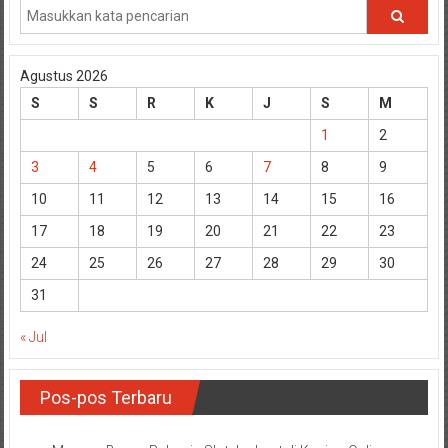
Agustus 2026
S
S
R
K
J
S
M
1
2
3
4
5
6
7
8
9
10
11
12
13
14
15
16
17
18
19
20
21
22
23
24
25
26
27
28
29
30
31
« Jul
Pos-pos Terbaru