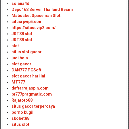
solana4d
Depo168 Server Thailand Resmi
Mabosbet Spaceman Slot
situsrpvip5.com
https://situssvip2.com/
JKT88 slot
JKT88 slot
slot
situs slot gacor
judi bola
slot gacor
DAN777 PGSoft
slot gacor hari ini
MT777
daftarrajaspin.com
pt777pragmatic.com
Rajatoto88
situs gacor terpercaya
porno bugil
sbobet88
situs slot