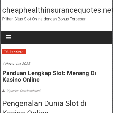
Lompat
ke
cheaphealthinsurancequotes.ne
konten
Pilihan Situs Slot Online dengan Bonus Terbesar
Tak Berkategori
4 November 2025
Panduan Lengkap Slot: Menang Di
Kasino Online
Diposkan Oleh:bandarjudi
Pengenalan Dunia Slot di