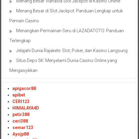
Menang Besar: Rahasia Slot Jackpot di Kasino Online
Menang Besar di Slot Jackpot: Panduan Lengkap untuk
Pemain Casino
Menangkan Permainan Seru di LAZADATOTO: Panduan
Terlengkap
Jelajahi Dunia Rajakete: Slot, Poker, dan Kasino Langsung
Situs Depo 5K: Menyelami Dunia Casino Online yang
Mengasyikkan
apigacor88
apibet
CERI123
HIMALAYA4D
petir388
ceri388
semar123
Ayojp88