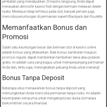
jembatan yang menakjubkan. Di kasino langsung, Anda dapat
merasakan atmosfer kasino fisik dengan bermain melawan dealer
nyata. Meskipun tetap terfokus pada slot, banyak pemain juga
mencoba peruntungan di permainan seperti Blackjack dan Roulette.
Memanfaatkan Bonus dan
Promosi
Salah satu keuntungan besar dari bermain slot di kasino online
adalah bonus yang ditawarkan. Baik bonus sambutan maupun
promosi reguler, dapat memberikan tambahan dana atau putaran
gratis. Ini adalah cara yang bagus untuk memperpanjang permainan
Anda dan, tentu saja, meningkatkan peluang Anda untuk menang!
Bonus Tanpa Deposit
Beberapa situs menawarkan bonus tanpa deposit yang
memungkinkan Anda mencoba permainan tanpa risiko. Ini adalah
kesempatan sempurna untuk mengeksplorasi dunia slot tanpa
berkomitmen secara finansial.