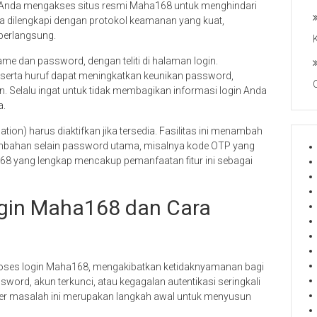
n Anda mengakses situs resmi Maha168 untuk menghindari
nya dilengkapi dengan protokol keamanan yang kuat,
berlangsung.
ame dan password, dengan teliti di halaman login.
serta huruf dapat meningkatkan keunikan password,
Selalu ingat untuk tidak membagikan informasi login Anda
a.
cation) harus diaktifkan jika tersedia. Fasilitas ini menambah
ambahan selain password utama, misalnya kode OTP yang
a168 yang lengkap mencakup pemanfaatan fitur ini sebagai
gin Maha168 dan Cara
roses login Maha168, mengakibatkan ketidaknyamanan bagi
word, akun terkunci, atau kegagalan autentikasi seringkali
er masalah ini merupakan langkah awal untuk menyusun