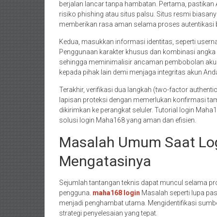
berjalan lancar tanpa hambatan. Pertama, pastika
risiko phishing atau situs palsu. Situs resmi biasa
memberikan rasa aman selama proses autentikasi 
Kedua, masukkan informasi identitas, seperti usern
Penggunaan karakter khusus dan kombinasi angka 
sehingga meminimalisir ancaman pembobolan akun. 
kepada pihak lain demi menjaga integritas akun And
Terakhir, verifikasi dua langkah (two-factor authenti
lapisan proteksi dengan memerlukan konfirmasi t
dikirimkan ke perangkat seluler. Tutorial login Mah
solusi login Maha168 yang aman dan efisien.
Masalah Umum Saat Lo
Mengatasinya
Sejumlah tantangan teknis dapat muncul selama p
pengguna.
maha168 login
Masalah seperti lupa pass
menjadi penghambat utama. Mengidentifikasi sumb
strategi penyelesaian yang tepat.