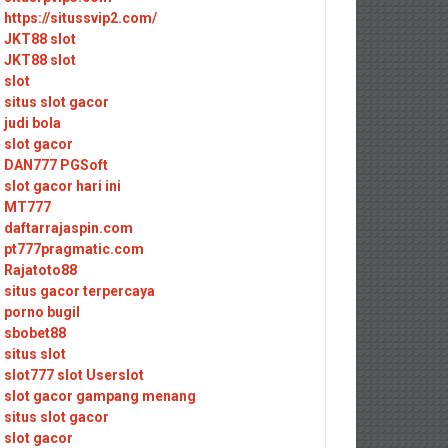
https://situssvip2.com/
JKT88 slot
JKT88 slot
slot
situs slot gacor
judi bola
slot gacor
DAN777 PGSoft
slot gacor hari ini
MT777
daftarrajaspin.com
pt777pragmatic.com
Rajatoto88
situs gacor terpercaya
porno bugil
sbobet88
situs slot
slot777 slot Userslot
slot gacor gampang menang
situs slot gacor
slot gacor