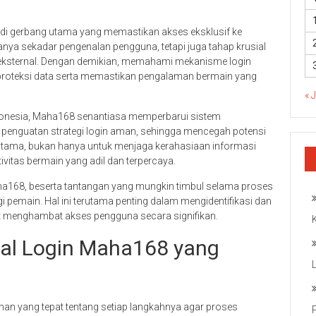
adi gerbang utama yang memastikan akses eksklusif ke
anya sekadar pengenalan pengguna, tetapi juga tahap krusial
eksternal. Dengan demikian, memahami mekanisme login
roteksi data serta memastikan pengalaman bermain yang
« 
Indonesia, Maha168 senantiasa memperbarui sistem
 penguatan strategi login aman, sehingga mencegah potensi
s utama, bukan hanya untuk menjaga kerahasiaan informasi
ivitas bermain yang adil dan terpercaya.
168, beserta tantangan yang mungkin timbul selama proses
 pemain. Hal ini terutama penting dalam mengidentifikasi dan
 menghambat akses pengguna secara signifikan.
al Login Maha168 yang
 yang tepat tentang setiap langkahnya agar proses