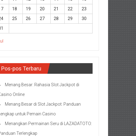
17
18
19
20
21
22
23
24
25
26
27
28
29
30
31
Jul
Pos-pos Terbaru
Menang Besar: Rahasia Slot Jackpot di
Kasino Online
Menang Besar di Slot Jackpot: Panduan
Lengkap untuk Pemain Casino
Menangkan Permainan Seru di LAZADATOTO:
Panduan Terlengkap