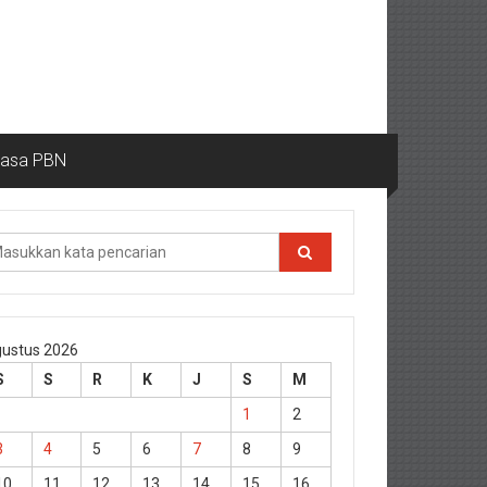
asa PBN
ustus 2026
S
S
R
K
J
S
M
1
2
3
4
5
6
7
8
9
10
11
12
13
14
15
16