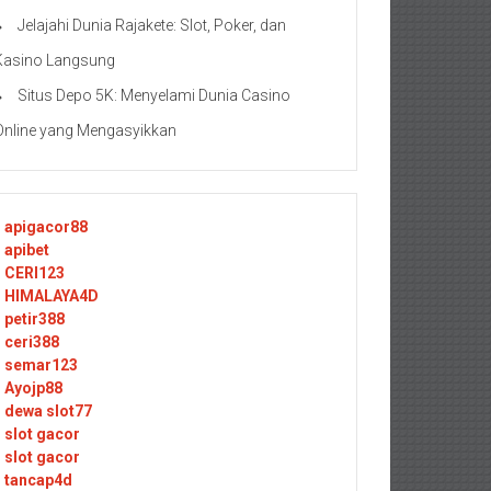
Jelajahi Dunia Rajakete: Slot, Poker, dan
Kasino Langsung
Situs Depo 5K: Menyelami Dunia Casino
Online yang Mengasyikkan
apigacor88
apibet
CERI123
HIMALAYA4D
petir388
ceri388
semar123
Ayojp88
dewa slot77
slot gacor
slot gacor
tancap4d