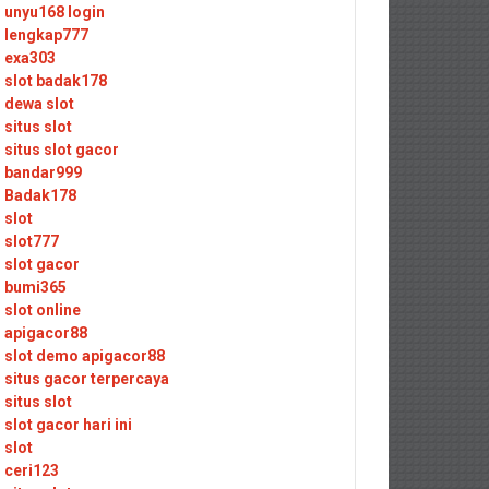
unyu168 login
lengkap777
exa303
slot badak178
dewa slot
situs slot
situs slot gacor
bandar999
Badak178
slot
slot777
slot gacor
bumi365
slot online
apigacor88
slot demo apigacor88
situs gacor terpercaya
situs slot
slot gacor hari ini
slot
ceri123