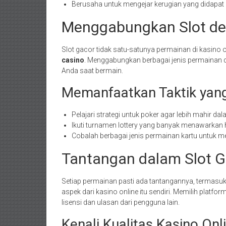
Berusaha untuk mengejar kerugian yang didapat
Menggabungkan Slot de
Slot gacor tidak satu-satunya permainan di kasino on
casino
. Menggabungkan berbagai jenis permainan
Anda saat bermain.
Memanfaatkan Taktik yan
Pelajari strategi untuk poker agar lebih mahir 
Ikuti turnamen lottery yang banyak menawarkan
Cobalah berbagai jenis permainan kartu untuk 
Tantangan dalam Slot G
Setiap permainan pasti ada tantangannya, termasuk 
aspek dari kasino online itu sendiri. Memilih platf
lisensi dan ulasan dari pengguna lain.
Kenali Kualitas Kasino Onl