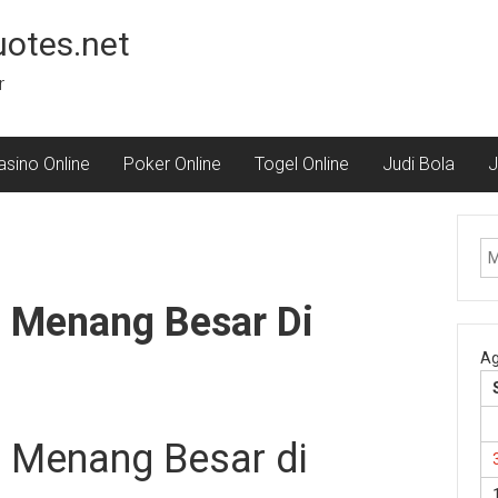
otes.net
r
asino Online
Poker Online
Togel Online
Judi Bola
J
: Menang Besar Di
Ag
: Menang Besar di