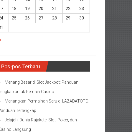
17
18
19
20
21
22
23
24
25
26
27
28
29
30
31
Jul
Pos-pos Terbaru
Menang Besar di Slot Jackpot: Panduan
Lengkap untuk Pemain Casino
Menangkan Permainan Seru di LAZADATOTO:
Panduan Terlengkap
Jelajahi Dunia Rajakete: Slot, Poker, dan
Kasino Langsung