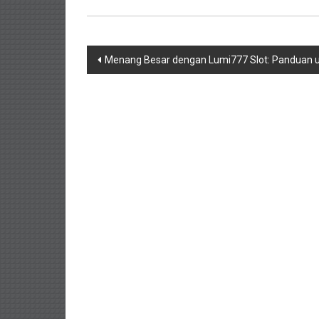
Navigasi
Menang Besar dengan Lumi777 Slot: Panduan 
pos