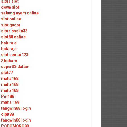
situs slot
dewa slot
sabung ayam online
slot online
slot gacor
situs bosku33
slot88 online
hokiraja
hokiraja
slot semar123
Slotbaru
super33 daftar
slot77
maha168
maha168
maha168
Pin188
maha 168
fangwin88 login
cipit88
fangwin88 login
PODOMORO89