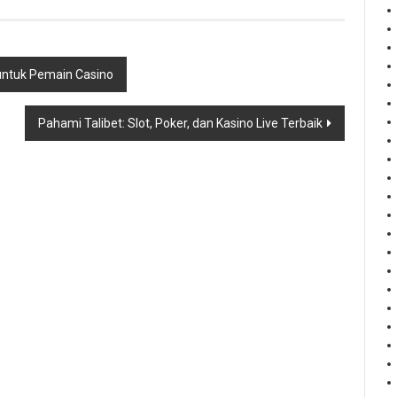
untuk Pemain Casino
Pahami Talibet: Slot, Poker, dan Kasino Live Terbaik