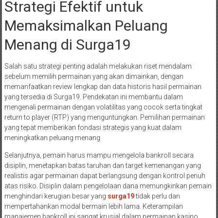
Strategi Efektif untuk
Memaksimalkan Peluang
Menang di Surga19
Salah satu strategi penting adalah melakukan riset mendalam
sebelum memilih permainan yang akan dimainkan, dengan
memanfaatkan review lengkap dan data historis hasil permainan
yang tersedia di Surga19. Pendekatan ini membantu dalam
mengenali permainan dengan volatilitas yang cocok serta tingkat
return to player (RTP) yang menguntungkan. Pemilihan permainan
yang tepat memberikan fondasi strategis yang kuat dalam
meningkatkan peluang menang.
Selanjutnya, pemain harus mampu mengelola bankroll secara
disiplin, menetapkan batas taruhan dan target kemenangan yang
realistis agar permainan dapat berlangsung dengan kontrol penuh
atas risiko. Disiplin dalam pengelolaan dana memungkinkan pemain
menghindari kerugian besar yang
surga19
tidak perlu dan
mempertahankan modal bermain lebih lama. Keterampilan
manajemen bankroll ini sangat krusial dalam permainan kasino