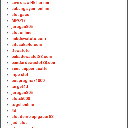
Live draw Hk hari ini
sabung ayam online
slot gacor
MPO17
juragan805
slot online
linkdewatoto.com
situsaka4d.com
Dewatoto
bukadewaslot88.com
bandardewaslot88.com
zeus supper scatter
mpo slot
bospragmax1000
target4d
juragan805
slotx5000
togel online
4d
slot demo apigacor88
judi slot