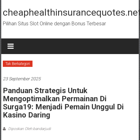
Lompat
ke
cheaphealthinsurancequotes.ne
konten
Pilihan Situs Slot Online dengan Bonus Terbesar
Tak Berkategori
23 September 2025
Panduan Strategis Untuk
Mengoptimalkan Permainan Di
Surga19: Menjadi Pemain Unggul Di
Kasino Daring
Diposkan Oleh:bandarjudi