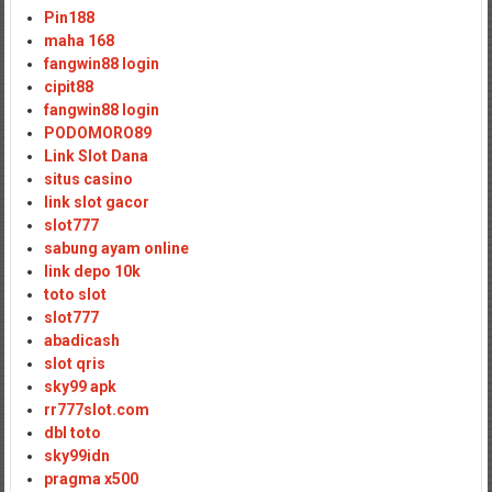
Pin188
maha 168
fangwin88 login
cipit88
fangwin88 login
PODOMORO89
Link Slot Dana
situs casino
link slot gacor
slot777
sabung ayam online
link depo 10k
toto slot
slot777
abadicash
slot qris
sky99 apk
rr777slot.com
dbl toto
sky99idn
pragma x500