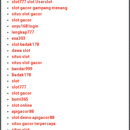
slot777 slot Userslot
slot gacor gampang menang
situs slot gacor
slot gacor
unyu168 login
lengkap777
exa303
slot badak178
dewa slot
situs slot
situs slot gacor
bandar999
Badak178
slot
slot777
slot gacor
bumi365
slot online
apigacor88
slot demo apigacor88
situs gacor terpercaya
situs slot