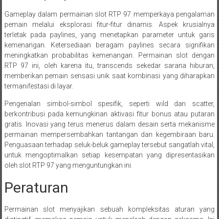
Gameplay dalam permainan slot RTP 97 memperkaya pengalaman
pemain melalui eksplorasi fitur-fitur dinamis. Aspek krusialnya
terletak pada paylines, yang menetapkan parameter untuk garis
kemenangan. Ketersediaan beragam paylines secara signifikan
meningkatkan probabilitas kemenangan. Permainan slot dengan
RTP 97 ini, oleh karena itu, transcends sekedar sarana hiburan,
memberikan pemain sensasi unik saat kombinasi yang diharapkan
termanifestasi di layar.
Pengenalan simbol-simbol spesifik, seperti wild dan scatter,
berkontribusi pada kemungkinan aktivasi fitur bonus atau putaran
gratis. Inovasi yang terus menerus dalam desain serta mekanisme
permainan mempersembahkan tantangan dan kegembiraan baru.
Penguasaan terhadap seluk-beluk gameplay tersebut sangatlah vital,
untuk mengoptimalkan setiap kesempatan yang dipresentasikan
oleh slot RTP 97 yang menguntungkan ini.
Peraturan
Permainan slot menyajikan sebuah kompleksitas aturan yang