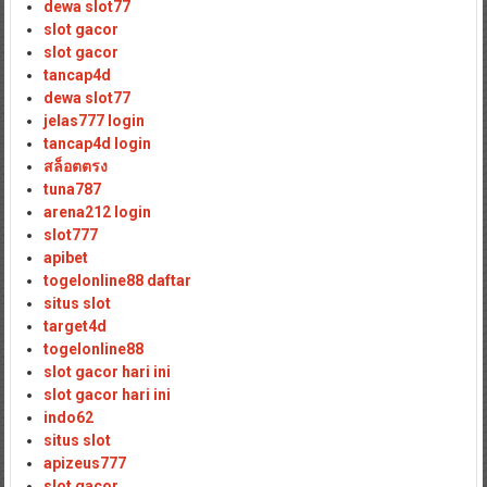
dewa slot77
slot gacor
slot gacor
tancap4d
dewa slot77
jelas777 login
tancap4d login
สล็อตตรง
tuna787
arena212 login
slot777
apibet
togelonline88 daftar
situs slot
target4d
togelonline88
slot gacor hari ini
slot gacor hari ini
indo62
situs slot
apizeus777
slot gacor