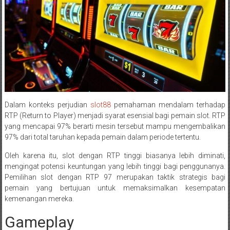
Dalam konteks perjudian
slot88
pemahaman mendalam terhadap
RTP (Return to Player) menjadi syarat esensial bagi pemain slot. RTP
yang mencapai 97% berarti mesin tersebut mampu mengembalikan
97% dari total taruhan kepada pemain dalam periode tertentu.
Oleh karena itu, slot dengan RTP tinggi biasanya lebih diminati,
mengingat potensi keuntungan yang lebih tinggi bagi penggunanya.
Pemilihan slot dengan RTP 97 merupakan taktik strategis bagi
pemain yang bertujuan untuk memaksimalkan kesempatan
kemenangan mereka.
Gameplay