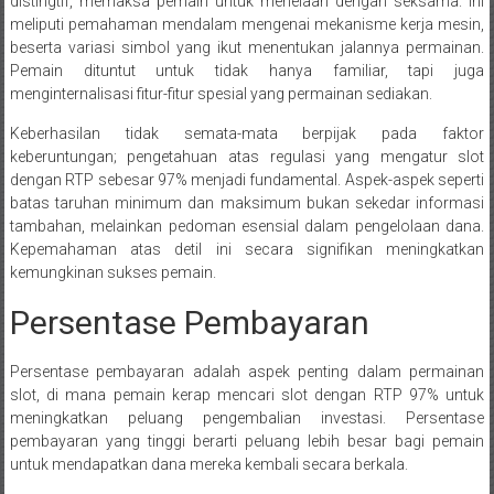
distingtif, memaksa pemain untuk menelaah dengan seksama. Ini
meliputi pemahaman mendalam mengenai mekanisme kerja mesin,
beserta variasi simbol yang ikut menentukan jalannya permainan.
Pemain dituntut untuk tidak hanya familiar, tapi juga
menginternalisasi fitur-fitur spesial yang permainan sediakan.
Keberhasilan tidak semata-mata berpijak pada faktor
keberuntungan; pengetahuan atas regulasi yang mengatur slot
dengan RTP sebesar 97% menjadi fundamental. Aspek-aspek seperti
batas taruhan minimum dan maksimum bukan sekedar informasi
tambahan, melainkan pedoman esensial dalam pengelolaan dana.
Kepemahaman atas detil ini secara signifikan meningkatkan
kemungkinan sukses pemain.
Persentase Pembayaran
Persentase pembayaran adalah aspek penting dalam permainan
slot, di mana pemain kerap mencari slot dengan RTP 97% untuk
meningkatkan peluang pengembalian investasi. Persentase
pembayaran yang tinggi berarti peluang lebih besar bagi pemain
untuk mendapatkan dana mereka kembali secara berkala.