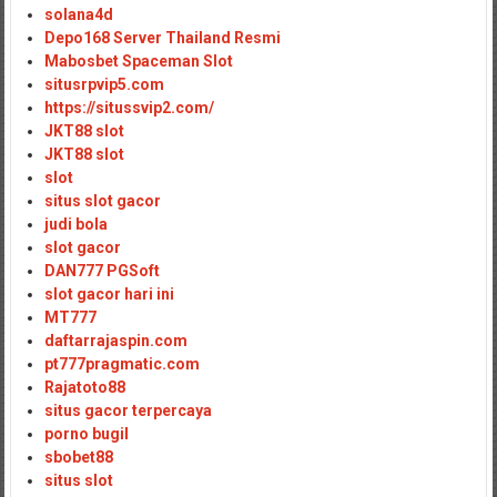
solana4d
Depo168 Server Thailand Resmi
Mabosbet Spaceman Slot
situsrpvip5.com
https://situssvip2.com/
JKT88 slot
JKT88 slot
slot
situs slot gacor
judi bola
slot gacor
DAN777 PGSoft
slot gacor hari ini
MT777
daftarrajaspin.com
pt777pragmatic.com
Rajatoto88
situs gacor terpercaya
porno bugil
sbobet88
situs slot