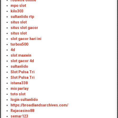
roulette online
mpo slot
kilo303
sultanlido rtp
situs slot
situs slot gacor
situs slot
slot gacor hari ini
turbox500
4d
slot maxwin
slot gacor 4d
sultanlido
Slot Pulsa Tri
Slot Pulsa Tri
istana338
mix parlay
toto slot
login sultanlido
https://broadlandsarchives.com/
Rajacasino88
semar123