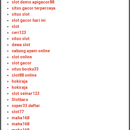
slot demo apigacor88
situs gacor terpercaya
situs slot
slot gacor hari ini
slot
ceri123
situs slot
dewa slot
sabung ayam online
slot online
slot gacor
situs bosku33
slot88 online
hokiraja
hokiraja
slot semar123
Slotbaru
super33 daftar
slot77
maha168
maha168