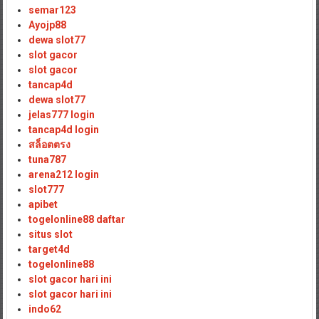
semar123
Ayojp88
dewa slot77
slot gacor
slot gacor
tancap4d
dewa slot77
jelas777 login
tancap4d login
สล็อตตรง
tuna787
arena212 login
slot777
apibet
togelonline88 daftar
situs slot
target4d
togelonline88
slot gacor hari ini
slot gacor hari ini
indo62