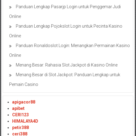
Panduan Lengkap Pasarjp Login untuk Penggemar Judi
Online
Panduan Lengkap Pojokslot Login untuk Pecinta Kasino
Online
Panduan Ronaldoslot Login: Menangkan Permainan Kasino
Online
Menang Besar: Rahasia Slot Jackpot di Kasino Online
Menang Besar di Slot Jackpot: Panduan Lengkap untuk
Pemain Casino
apigacor88
apibet
CERI123
HIMALAYA4D
petir388
ceri388