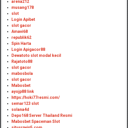
arena212
musang178
slot
Login Apibet
slot gacor
Amavi68
republik62
Spin Harta
Login Apigacor88
Dewatoto slot modal kecil
Rajatoto88
slot gacor
mabosbola
slot gacor
Mabosbet
ayojp88 link
https://hoki77resmi.com/
semar123 slot
solana4d
Depo168 Server Thailand Resmi
Mabosbet Spaceman Slot
situsrpvip5.com