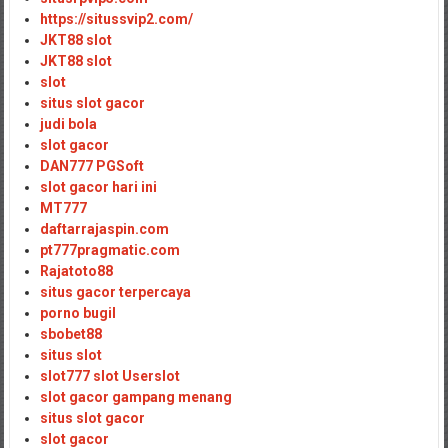
https://situssvip2.com/
JKT88 slot
JKT88 slot
slot
situs slot gacor
judi bola
slot gacor
DAN777 PGSoft
slot gacor hari ini
MT777
daftarrajaspin.com
pt777pragmatic.com
Rajatoto88
situs gacor terpercaya
porno bugil
sbobet88
situs slot
slot777 slot Userslot
slot gacor gampang menang
situs slot gacor
slot gacor