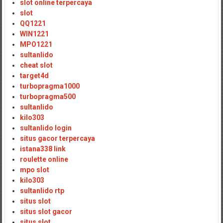
slot online terpercaya
slot
QQ1221
WIN1221
MPO1221
sultanlido
cheat slot
target4d
turbopragma1000
turbopragma500
sultanlido
kilo303
sultanlido login
situs gacor terpercaya
istana338 link
roulette online
mpo slot
kilo303
sultanlido rtp
situs slot
situs slot gacor
situs slot