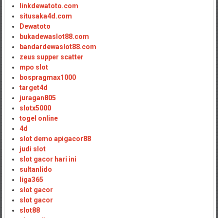
linkdewatoto.com
situsaka4d.com
Dewatoto
bukadewaslot88.com
bandardewaslot88.com
zeus supper scatter
mpo slot
bospragmax1000
target4d
juragan805
slotx5000
togel online
4d
slot demo apigacor88
judi slot
slot gacor hari ini
sultanlido
liga365
slot gacor
slot gacor
slot88