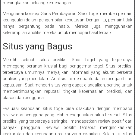
meningkatkan peluang kemenangan.
Menguasai konsep Garis Pembayaran Shio Togel memberi pemain
keunggulan dalam pengambilan keputusan. Dengan itu, pemain tidak
hanya bergantung pada nasib. Mereka juga menggunakan
keterampilan analitis mereka untuk mencapai hasil terbaik.
Situs yang Bagus
Memilih sebuah situs prediksi Shio Togel yang terpercaya
memegang peranan krusial bagi penggemar togel. Situs prediksi
terpercaya umumnya menyajikan informasi yang akurat berserta
analisis yang mendalam. Analisis ini membantu dalam pengambilan
keputusan. Saat mencari situs yang dapat diandalkan, penting untuk
mempertimbangkan reputasi, tingkat keberhasilan prediksi, dan
ulasan dari pengguna.
Evaluasi keandalan situs togel bisa dilakukan dengan membaca
review dari pengguna yang telah menggunakan situs tersebut. Situs
prediksi yang terpercaya seringkali mendapatkan review positif dari
banyak pengguna. Review positif tersebut mengindikasikan
keakuratan dan kegunaan prediksi yang disajikan. Selain itu, situs