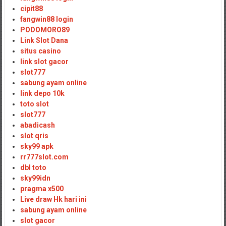
cipit88
fangwin88 login
PODOMORO89
Link Slot Dana
situs casino
link slot gacor
slot777
sabung ayam online
link depo 10k
toto slot
slot777
abadicash
slot qris
sky99 apk
rr777slot.com
dbl toto
sky99idn
pragma x500
Live draw Hk hari ini
sabung ayam online
slot gacor