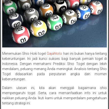
Menemukan Shio Hoki togel
Gajahtoto
hari ini bukan hanya tentang
keberuntungan. Ini jadi kunci sukses bagi banyak pemain togel di
Indonesia. Dengan memahami Prediksi Shio Togel dengan lebih
mendalam, peluang menang Anda meningkat. Analisis tentang Shio
Togel didasarkan pada perputaran angka dan momen
keberuntungan.
Dalam ulasan ini, kita akan menggali bagaimana shio
mempengaruhi togel. Serta, cara memanfaatkan info ini untuk
naikkan peluang Anda. Ikuti kami untuk memperdalam pengetahuan
tentang strategi ini.