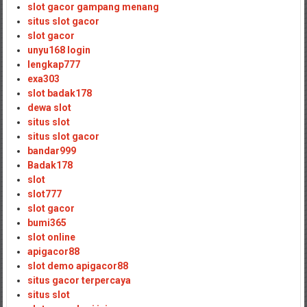
slot gacor gampang menang
situs slot gacor
slot gacor
unyu168 login
lengkap777
exa303
slot badak178
dewa slot
situs slot
situs slot gacor
bandar999
Badak178
slot
slot777
slot gacor
bumi365
slot online
apigacor88
slot demo apigacor88
situs gacor terpercaya
situs slot