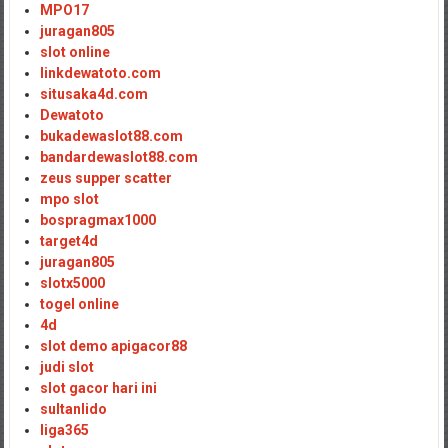
MPO17
juragan805
slot online
linkdewatoto.com
situsaka4d.com
Dewatoto
bukadewaslot88.com
bandardewaslot88.com
zeus supper scatter
mpo slot
bospragmax1000
target4d
juragan805
slotx5000
togel online
4d
slot demo apigacor88
judi slot
slot gacor hari ini
sultanlido
liga365