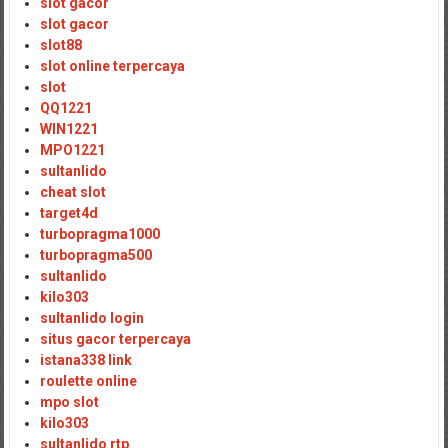
slot gacor
slot gacor
slot88
slot online terpercaya
slot
QQ1221
WIN1221
MPO1221
sultanlido
cheat slot
target4d
turbopragma1000
turbopragma500
sultanlido
kilo303
sultanlido login
situs gacor terpercaya
istana338 link
roulette online
mpo slot
kilo303
sultanlido rtp