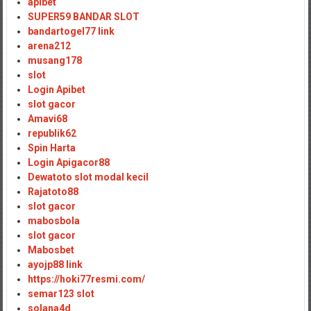
apibet
SUPER59 BANDAR SLOT
bandartogel77 link
arena212
musang178
slot
Login Apibet
slot gacor
Amavi68
republik62
Spin Harta
Login Apigacor88
Dewatoto slot modal kecil
Rajatoto88
slot gacor
mabosbola
slot gacor
Mabosbet
ayojp88 link
https://hoki77resmi.com/
semar123 slot
solana4d