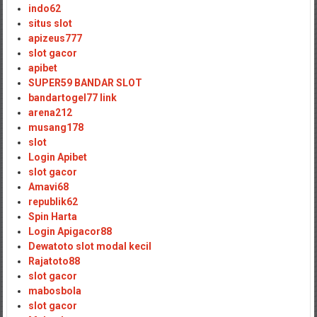
indo62
situs slot
apizeus777
slot gacor
apibet
SUPER59 BANDAR SLOT
bandartogel77 link
arena212
musang178
slot
Login Apibet
slot gacor
Amavi68
republik62
Spin Harta
Login Apigacor88
Dewatoto slot modal kecil
Rajatoto88
slot gacor
mabosbola
slot gacor