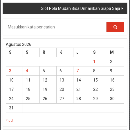
pos
Slot Pola Mudah Bisa Dimainkan Siapa Saja
Agustus 2026
S
S
R
K
J
S
M
1
2
3
4
5
6
7
8
9
10
11
12
13
14
15
16
17
18
19
20
21
22
23
24
25
26
27
28
29
30
31
« Jul