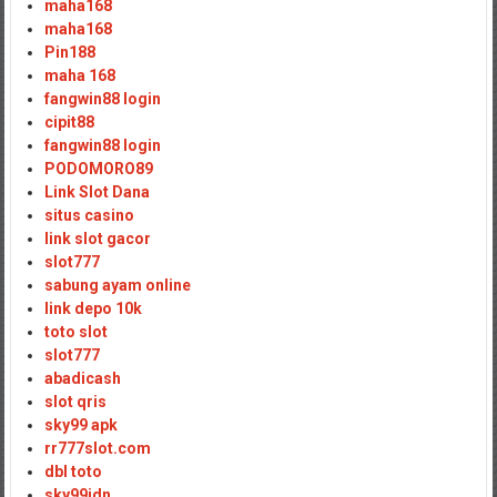
maha168
maha168
Pin188
maha 168
fangwin88 login
cipit88
fangwin88 login
PODOMORO89
Link Slot Dana
situs casino
link slot gacor
slot777
sabung ayam online
link depo 10k
toto slot
slot777
abadicash
slot qris
sky99 apk
rr777slot.com
dbl toto
sky99idn