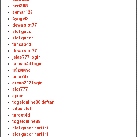
ceri388
semar123
Ayojp88
dewa slot77
slot gacor
slot gacor
tancap4d
dewa slot77
jelas777 login
tancap4d login
สล็อตตรง
tuna787
arena212 login
slot777
apibet
togelonline88 daftar
situs slot
target4d
togelonline88
slot gacor hari ini
slot gacor hari ini