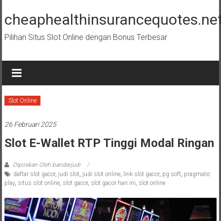
Lompat
ke
cheaphealthinsurancequotes.ne
konten
Pilihan Situs Slot Online dengan Bonus Terbesar
Slot Online
26 Februari 2025
Slot E-Wallet RTP Tinggi Modal Ringan
Diposkan Oleh:bandarjudi
daftar slot gacor
,
judi slot
,
judi slot online
,
link slot gacor
,
pg soft
,
pragmatic
play
,
situs slot online
,
slot gacor
,
slot gacor hari ini
,
slot online