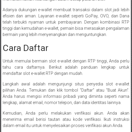
Adanya dukungan e-wallet membuat transaksi dalam slot jadi lebih
efisien dan aman. Layanan e-wallet seperti GoPay, OVO, dan Dana
telah terbukti nyaman untuk pembayaran. Dengan kombinasi RTP
tinggi dan kemudahan e-wallet, pemain bisa merasakan pengalaman
bermain yang lebih menyenangkan dan menguntungkan.
Cara Daftar
Untuk memulai bermain slot e-wallet dengan RTP tinggi, Anda perlu
tahu cara daftarnya. Berikut adalah panduan lengkap untuk
mendaftar slot e-wallet RTP dengan mudah.
Langkah awal adalah mengunjungi situs penyedia slot e-wallet
pilihan Anda. Temukan dan klik tombol “Daftar” atau “Buat Akun”.
Anda harus mengisi informasi pribadi yang diminta seperti nama
lengkap, alamat email, nomor telepon, dan data identitas lainnya.
Kemudian, Anda perlu melakukan verifikasi akun. Anda akan
menerima email berisi tautan atau kode verifikasi. Ikuti instruksi
dalam email itu untuk menyelesaikan proses verifikasi akun Anda.