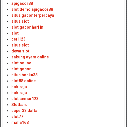
apigacor88
slot demo apigacor88
situs gacor terpercaya
situs slot
slot gacor hari ini
slot
ceri123
situs slot
dewa slot
sabung ayam online
slot online
slot gacor
situs bosku33
slot88 online
hokiraja
hokiraja
slot semar123
Slotbaru
super33 daftar
slot77
maha168