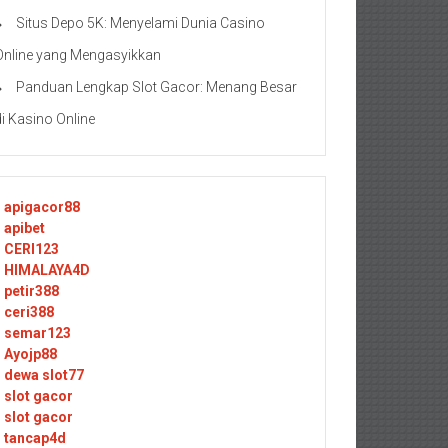
Situs Depo 5K: Menyelami Dunia Casino
Online yang Mengasyikkan
Panduan Lengkap Slot Gacor: Menang Besar
di Kasino Online
apigacor88
apibet
CERI123
HIMALAYA4D
petir388
ceri388
semar123
Ayojp88
dewa slot77
slot gacor
slot gacor
tancap4d