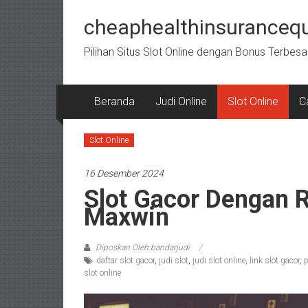
Lompat
ke
cheaphealthinsurancequ
konten
Pilihan Situs Slot Online dengan Bonus Terbesa
Beranda
Judi Online
Slot Online
C
Slot Online
16 Desember 2024
Slot Gacor Dengan 
Maxwin
Diposkan Oleh:bandarjudi
daftar slot gacor
,
judi slot
,
judi slot online
,
link slot gacor
,
p
slot online