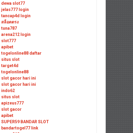
dewa slot77
jelas777 login
tancap4d login
สล็อตตรง
tuna787
arena212 login
slot777
apibet
togelonline88 daftar
situs slot
target4d
togelonline88
slot gacor hari ini
slot gacor hari ini
indo62
situs slot
apizeus777
slot gacor
apibet
SUPER59 BANDAR SLOT
bandartogel77 link