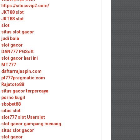
https://situssvip2.com/
JKT88 slot
JKT88 slot
slot
situs slot gacor
judi bola
slot gacor
DAN777 PGSoft
slot gacor hari ini
MT777
daftarrajaspin.com
pt777pragmatic.com
Rajatoto88
situs gacor terpercaya
porno bugil
sbobet88
situs slot
slot777 slot Userslot
slot gacor gampang menang
situs slot gacor
slot gacor