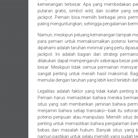
kemenangan terbesar. Apa yang membedakan permai
putaran gratis, simbol wild, dan scatter yan
jackpot. Pemain bisa memilih berbagai jenis per
paling menguntungkan, sehingga pengalaman berma
Namun, meskipun peluang kemenangan tampak mengg
para pemain untuk memaksimalkan potensi keme
dipahami adalah taruhan minimal yang perlu dipas
jackpot. Ini adalah bagian dari strategi permai
dilakukan dapat mempengaruhi seberapa besar pe
besar. Meskipun tidak semua permainan mensyar
sangat penting untuk meraih hasil maksimal. Bag
memulai dengan taruhan yang lebih kecil terlebih d
Legalitas adalah faktor yang tidak kalah penting
Pemain harus memastikan bahwa mereka bermain di
situs yang sah memberikan jaminan bahwa permai
menjamin bahwa setiap transaksi—baik itu setor
potensi penipuan atau manipulasi. Memilih situs d
penting untuk memastikan bahwa pengalaman berm
bebas dari masalah hukum. Banyak situs yang k
namun pastikan untuk selalu memilih yang sudah terb