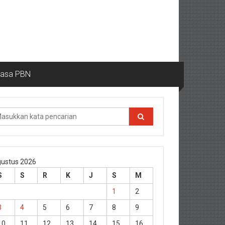
asa PBN
ustus 2026
S
S
R
K
J
S
M
1
2
3
4
5
6
7
8
9
10
11
12
13
14
15
16