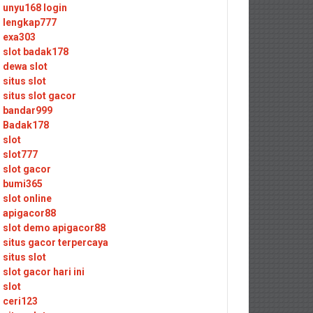
unyu168 login
lengkap777
exa303
slot badak178
dewa slot
situs slot
situs slot gacor
bandar999
Badak178
slot
slot777
slot gacor
bumi365
slot online
apigacor88
slot demo apigacor88
situs gacor terpercaya
situs slot
slot gacor hari ini
slot
ceri123