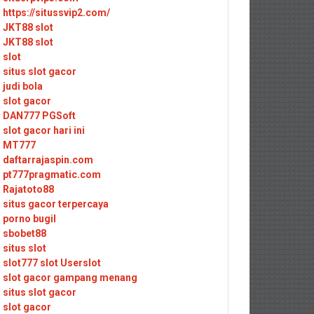
https://situssvip2.com/
JKT88 slot
JKT88 slot
slot
situs slot gacor
judi bola
slot gacor
DAN777 PGSoft
slot gacor hari ini
MT777
daftarrajaspin.com
pt777pragmatic.com
Rajatoto88
situs gacor terpercaya
porno bugil
sbobet88
situs slot
slot777 slot Userslot
slot gacor gampang menang
situs slot gacor
slot gacor