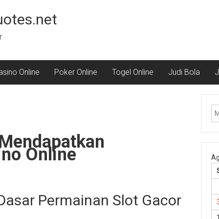
otes.net
r
asino Online
Poker Online
Togel Online
Judi Bola
J
i Mendapatkan
no Online
Ag
sar Permainan Slot Gacor