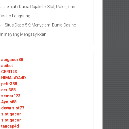
Jelajahi Dunia Rajakete: Slot, Poker, dan
Kasino Langsung
Situs Depo 5K: Menyelami Dunia Casino
Online yang Mengasyikkan
apigacor88
apibet
CERI123
HIMALAYA4D
petir388
ceri388
semar123
Ayojp88
dewa slot77
slot gacor
slot gacor
tancap4d