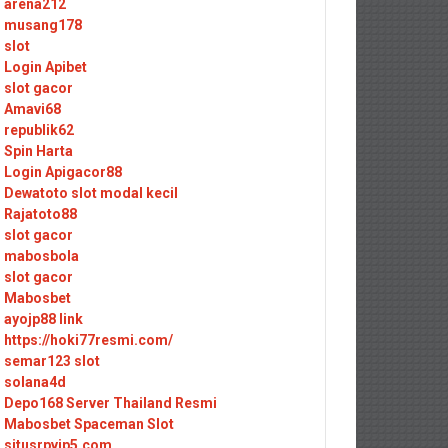
arena212
musang178
slot
Login Apibet
slot gacor
Amavi68
republik62
Spin Harta
Login Apigacor88
Dewatoto slot modal kecil
Rajatoto88
slot gacor
mabosbola
slot gacor
Mabosbet
ayojp88 link
https://hoki77resmi.com/
semar123 slot
solana4d
Depo168 Server Thailand Resmi
Mabosbet Spaceman Slot
situsrpvip5.com