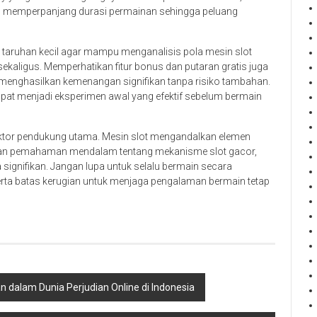
am memperpanjang durasi permainan sehingga peluang
 taruhan kecil agar mampu menganalisis pola mesin slot
aligus. Memperhatikan fitur bonus dan putaran gratis juga
g menghasilkan kemenangan signifikan tanpa risiko tambahan.
pat menjadi eksperimen awal yang efektif sebelum bermain
aktor pendukung utama. Mesin slot mengandalkan elemen
 dan pemahaman mendalam tentang mekanisme slot gacor,
ignifikan. Jangan lupa untuk selalu bermain secara
rta batas kerugian untuk menjaga pengalaman bermain tetap
dalam Dunia Perjudian Online di Indonesia