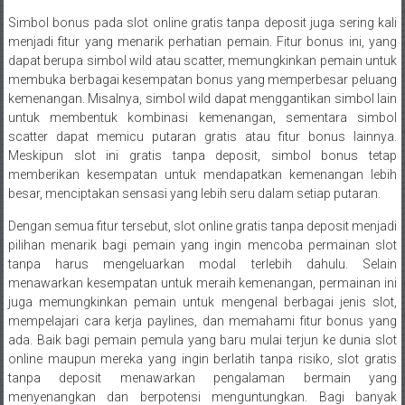
Simbol bonus pada slot online gratis tanpa deposit juga sering kali
menjadi fitur yang menarik perhatian pemain. Fitur bonus ini, yang
dapat berupa simbol wild atau scatter, memungkinkan pemain untuk
membuka berbagai kesempatan bonus yang memperbesar peluang
kemenangan. Misalnya, simbol wild dapat menggantikan simbol lain
untuk membentuk kombinasi kemenangan, sementara simbol
scatter dapat memicu putaran gratis atau fitur bonus lainnya.
Meskipun slot ini gratis tanpa deposit, simbol bonus tetap
memberikan kesempatan untuk mendapatkan kemenangan lebih
besar, menciptakan sensasi yang lebih seru dalam setiap putaran.
Dengan semua fitur tersebut, slot online gratis tanpa deposit menjadi
pilihan menarik bagi pemain yang ingin mencoba permainan slot
tanpa harus mengeluarkan modal terlebih dahulu. Selain
menawarkan kesempatan untuk meraih kemenangan, permainan ini
juga memungkinkan pemain untuk mengenal berbagai jenis slot,
mempelajari cara kerja paylines, dan memahami fitur bonus yang
ada. Baik bagi pemain pemula yang baru mulai terjun ke dunia slot
online maupun mereka yang ingin berlatih tanpa risiko, slot gratis
tanpa deposit menawarkan pengalaman bermain yang
menyenangkan dan berpotensi menguntungkan. Bagi banyak