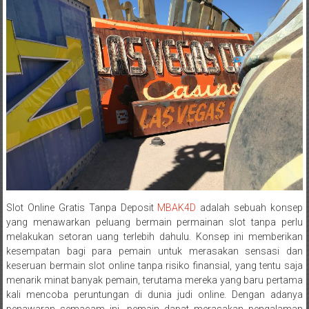
Slot Online Gratis Tanpa Deposit
MBAK4D
adalah sebuah konsep
yang menawarkan peluang bermain permainan slot tanpa perlu
melakukan setoran uang terlebih dahulu. Konsep ini memberikan
kesempatan bagi para pemain untuk merasakan sensasi dan
keseruan bermain slot online tanpa risiko finansial, yang tentu saja
menarik minat banyak pemain, terutama mereka yang baru pertama
kali mencoba peruntungan di dunia judi online. Dengan adanya
penawaran semacam ini, pemain dapat merasakan pengalaman