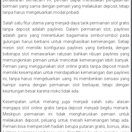
bermain yang sama dengan pemain yang melakukan deposit, tetapi
tanpa harus mengeluarkan modal pribadi.
Salah satu fitur utama yang menjadi daya tarik permainan slot gratis
tanpa deposit adalah paylines. Dalam permainan slot, paylines
adalah garis yang menentukan bagaimana simbol-simbol pada
gulungan harus berbaris untuk menghasilkan kemenangan. Setiap
mesin slot memiliki konfigurasi paylines yang berbeda, dengan
beberapa slot menawarkan ratusan bahkan ribuan paylines yang
memungkinkan pemain untuk mencetak kemenangan lebih banyak.
Pemain yang menggunakan slot online gratis tanpa deposit masih
memiliki kesempatan untuk mendapatkan kemenangan dari paylines
ini, tanpa harus mengeluarkan uang. Ini memberikan sensasi yang
hampir sama dengan permainan slot berbayar, tetapi dengan
keuntungan besar karena risiko tidak ada.
Kesempatan untuk menang juga menjadi salah satu alasan
mengapa slot online gratis tanpa deposit menjadi begitu menarik.
Meskipun permainan ini tidak mengharuskan pemain untuk
melakukan deposit, peluang untuk meraih kemenangan tetap ada.
Pemain bisa memperoleh hadiah berupa putaran gratis, bonus, atau