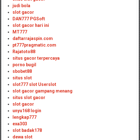
judi bola
slot gacor
DAN777 PGSoft
slot gacor hari ini
MT777
daftarrajaspin.com
pt777pragmatic.com
Rajatoto88
situs gacor terpercaya
porno bugil
sbobet88
situs slot
slot777 slot Userslot
slot gacor gampang menang
situs slot gacor
slot gacor
unyu168 login
lengkap777
exa303
slot badak178
dewa slot