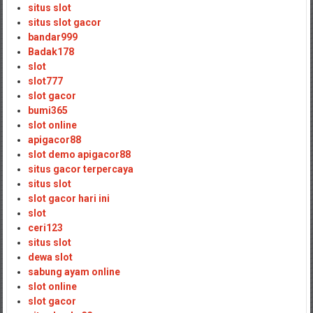
situs slot
situs slot gacor
bandar999
Badak178
slot
slot777
slot gacor
bumi365
slot online
apigacor88
slot demo apigacor88
situs gacor terpercaya
situs slot
slot gacor hari ini
slot
ceri123
situs slot
dewa slot
sabung ayam online
slot online
slot gacor