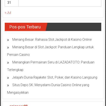
31
« Jul
Pos-pos Terbaru
Menang Besar: Rahasia Slot Jackpot di Kasino Online
Menang Besar di Slot Jackpot: Panduan Lengkap untuk
Pemain Casino
Menangkan Permainan Seru di LAZADATOTO: Panduan
Terlengkap
Jelajahi Dunia Rajakete: Slot, Poker, dan Kasino Langsung
Situs Depo 5K: Menyelami Dunia Casino Online yang
Mengasyikkan