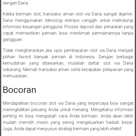
dengan Dana.
Ketika bermain slot, transaksi aman slot via Dana sangat dijamin.
Dana menggunakan teknologi enkripsi canggih untuk melindungi
informasi keuangan pengguna. Proses deposit dan penarikan yang
cepat memastikan pemain bisa menikmati permainannya tanpa
gangguan.
Tidak mengherankan jika opsi pembayaran slot via Dana menjadi
pilihan favorit banyak pemain di Indonesia. Dengan berbagai
kemudahan yang ditawarkan, mulailah daftar slot via Dana
sekarang. Nikmati transaksi aman serta kecepatan pelayanan yang
memuaskan.
Bocoran
Mendapatkan bocoran slot via Dana yang terpercaya bisa sangat
meningkatkan peluang Anda untuk menang. Mengetahui informasi
penting ini bisa mengubah cara Anda bermain. Anda akan lebih
mudah memilih mesin yang sering mengeluarkan hadiah besar.
Juga, Anda dapat menyusun strategi bermain yang lebih efektif.