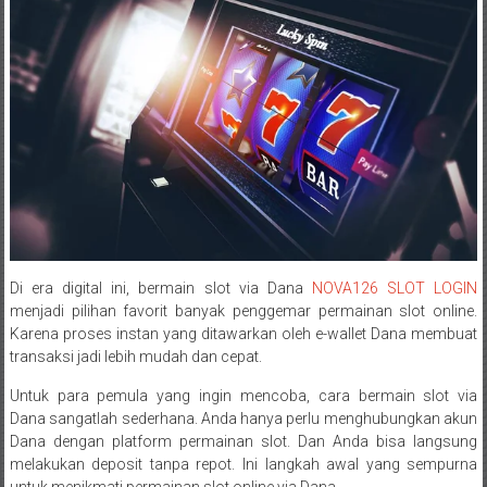
Di era digital ini, bermain slot via Dana
NOVA126 SLOT LOGIN
menjadi pilihan favorit banyak penggemar permainan slot online.
Karena proses instan yang ditawarkan oleh e-wallet Dana membuat
transaksi jadi lebih mudah dan cepat.
Untuk para pemula yang ingin mencoba, cara bermain slot via
Dana sangatlah sederhana. Anda hanya perlu menghubungkan akun
Dana dengan platform permainan slot. Dan Anda bisa langsung
melakukan deposit tanpa repot. Ini langkah awal yang sempurna
untuk menikmati permainan slot online via Dana.