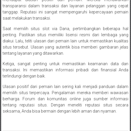
transparansi dalam transaksi dan layanan pelanggan yang cepat
tanggap. Reputasi ini sangat mempengaruhi kepercayaan pemain
saat melakukan transaksi.
Saat memilih situs slot via Dana, pertimbangkan beberapa hal
penting. Pastikan situs memiliki lisensi resmi dari lembaga yang
diakui. Lalu, teliti ulasan dari pemain lain untuk memastikan kualitas
situs tersebut. Ulasan yang autentik bisa memberi gambaran jelas
tentang layanan yang ditawarkan.
Ketiga, sangat penting untuk memastikan keamanan data dan
transaksi. Ini memastikan informasi pribadi dan finansial Anda
terlindungi dengan baik.
Ulasan positif dari pemain lain sering kali menjadi panduan dalam
memilih situs terpercaya. Pengalaman mereka memberi wawasan
berharga. Forum dan komunitas online juga sumber informasi
tentang reputasi situs. Dengan meneliti reputasi situs secara
seksama, Anda bisa bermain dengan lebih aman dan nyaman.