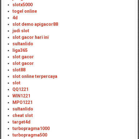
slotx5000
togel online
4d
slot demo apigacor88
judi slot
slot gacor hari ini
sultanlido
liga365
slot gacor
slot gacor
slot88
slot online terpercaya
slot
QQ1221
WIN1221
MPO1221
sultanlido
cheat slot
target4d
turbopragma1000
turbopragma500