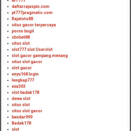
MT777
daftarrajaspin.com
pt777pragmatic.com
Rajatoto88
situs gacor terpercaya
porno bugil
sbobet88
situs slot
slot777 slot Userslot
slot gacor gampang menang
situs slot gacor
slot gacor
unyu168 login
lengkap777
exa303
slot badak178
dewa slot
situs slot
situs slot gacor
bandar999
Badak178
slot