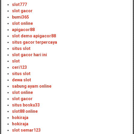
slot777
slot gacor
bumi365
slot online
apigacor88
slot demo apigacor88
situs gacor terpercaya
situs slot
slot gacor hari ini
slot
ceri123
situs slot
dewa slot
sabung ayam online
slot online
slot gacor
situs bosku33
slot88 online
hokiraja
hokiraja
slot semar123