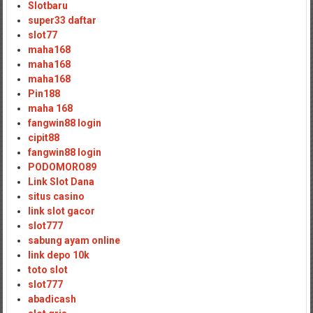
Slotbaru
super33 daftar
slot77
maha168
maha168
maha168
Pin188
maha 168
fangwin88 login
cipit88
fangwin88 login
PODOMORO89
Link Slot Dana
situs casino
link slot gacor
slot777
sabung ayam online
link depo 10k
toto slot
slot777
abadicash