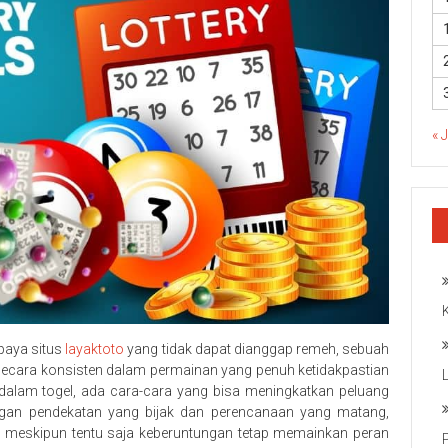
« 
upaya situs
layaktoto
yang tidak dapat dianggap remeh, sebuah
ara konsisten dalam permainan yang penuh ketidakpastian
dalam togel, ada cara-cara yang bisa meningkatkan peluang
ngan pendekatan yang bijak dan perencanaan yang matang,
meskipun tentu saja keberuntungan tetap memainkan peran