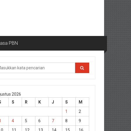
asa PBN
ustus 2026
S
S
R
K
J
S
M
1
2
3
4
5
6
7
8
9
10
11
12
13
14
15
16