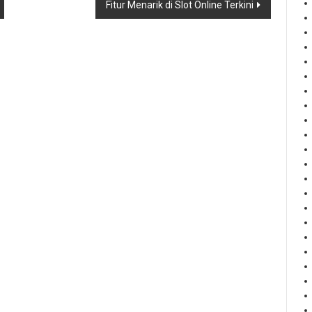
Fitur Menarik di Slot Online Terkini