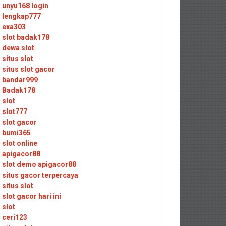
unyu168 login
lengkap777
exa303
slot badak178
dewa slot
situs slot
situs slot gacor
bandar999
Badak178
slot
slot777
slot gacor
bumi365
slot online
apigacor88
slot demo apigacor88
situs gacor terpercaya
situs slot
slot gacor hari ini
slot
ceri123