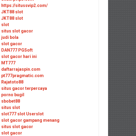
https://situssvip2.com/
JKT88 slot
JKT88 slot
slot
situs slot gacor
judi bola
slot gacor
DAN777 PGSoft
slot gacor hari ini
MT777
daftarrajaspin.com
pt777pragmatic.com
Rajatoto88
situs gacor terpercaya
porno bugil
sbobet88
situs slot
slot777 slot Userslot
slot gacor gampang menang
situs slot gacor
slot gacor