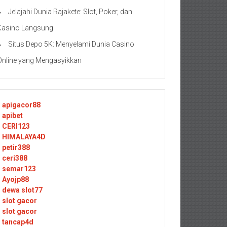
Jelajahi Dunia Rajakete: Slot, Poker, dan
Kasino Langsung
Situs Depo 5K: Menyelami Dunia Casino
Online yang Mengasyikkan
apigacor88
apibet
CERI123
HIMALAYA4D
petir388
ceri388
semar123
Ayojp88
dewa slot77
slot gacor
slot gacor
tancap4d