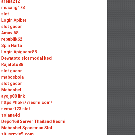
arena212
musang178
slot
Login Apibet
slot gacor
Amavi68
republik62
Spin Harta
Login Apigacor88
Dewatoto slot modal kecil
Rajatoto88
slot gacor
mabosbola
slot gacor
Mabosbet
ayojp88 link
https://hoki77resmi.com/
semar123 slot
solana4d
Depo168 Server Thailand Resmi
Mabosbet Spaceman Slot
situsrpvip5.com