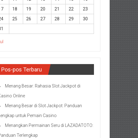
17
18
19
20
21
22
23
24
25
26
27
28
29
30
31
Jul
Pos-pos Terbaru
Menang Besar: Rahasia Slot Jackpot di
Kasino Online
Menang Besar di Slot Jackpot: Panduan
Lengkap untuk Pemain Casino
Menangkan Permainan Seru di LAZADATOTO:
Panduan Terlengkap