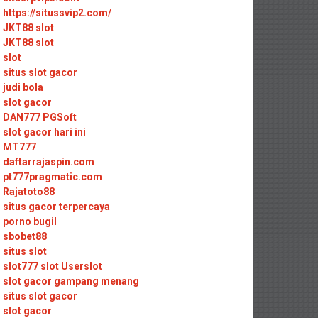
https://situssvip2.com/
JKT88 slot
JKT88 slot
slot
situs slot gacor
judi bola
slot gacor
DAN777 PGSoft
slot gacor hari ini
MT777
daftarrajaspin.com
pt777pragmatic.com
Rajatoto88
situs gacor terpercaya
porno bugil
sbobet88
situs slot
slot777 slot Userslot
slot gacor gampang menang
situs slot gacor
slot gacor