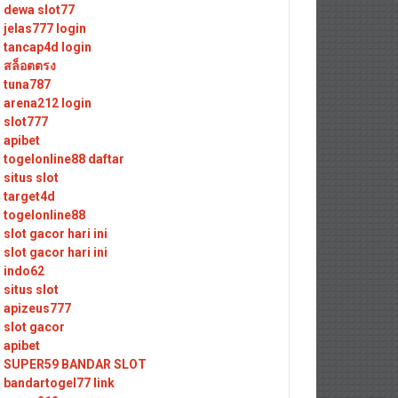
dewa slot77
jelas777 login
tancap4d login
สล็อตตรง
tuna787
arena212 login
slot777
apibet
togelonline88 daftar
situs slot
target4d
togelonline88
slot gacor hari ini
slot gacor hari ini
indo62
situs slot
apizeus777
slot gacor
apibet
SUPER59 BANDAR SLOT
bandartogel77 link