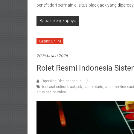
benefit dari bermain di situs blackjack yang dipercay
Baca selengkapnya
Casino Online
20 Februari 2025
Rolet Resmi Indonesia Sistem
Diposkan Oleh:bandarjudi
baccarat online
,
blackjack
,
casino dadu
,
casino online
,
casi
situs casino online