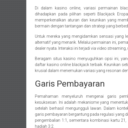
Di dalam kasino online, variasi permainan bl
dihadapkan pada pilihan seperti Blackjack Eropa
memperkenalkan aturan dan keunikan yang mem
bermain dengan tantangan dan strategi yang berbed
Untuk mereka yang mengidamkan sensasi yang leb
alternatif yang menarik. Melalui permainan ini, p
dealer nyata. Interaksi ini terjadi via video stream
Beragam situs kasino menyuguhkan opsi ini, y
daftar kasino online blackjack terbaik. Keunikan set
krusial dalam menemukan variasi yang resonan deng
Garis Pembayaran
Pemahaman menyeluruh mengenai garis pemba
kesuksesan. Ini adalah mekanisme yang menentuk
setelah berhasil mengungguli lawan. Dalam kontek
garis pembayaran bergantung pada regulasi yang
pengembalian 1:1, sementara kombinasi kartu 21,
hadiah 3:2.