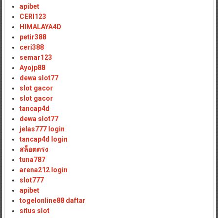
apibet
CERI123
HIMALAYA4D
petir388
ceri388
semar123
Ayojp88
dewa slot77
slot gacor
slot gacor
tancap4d
dewa slot77
jelas777 login
tancap4d login
สล็อตตรง
tuna787
arena212 login
slot777
apibet
togelonline88 daftar
situs slot