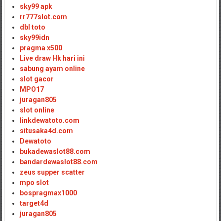
sky99 apk
rr777slot.com
dbl toto
sky99idn
pragma x500
Live draw Hk hari ini
sabung ayam online
slot gacor
MPO17
juragan805
slot online
linkdewatoto.com
situsaka4d.com
Dewatoto
bukadewaslot88.com
bandardewaslot88.com
zeus supper scatter
mpo slot
bospragmax1000
target4d
juragan805