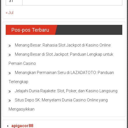
31
« Jul
Pos-pos Terbaru
Menang Besar: Rahasia Slot Jackpot di Kasino Online
Menang Besar di Slot Jackpot: Panduan Lengkap untuk
Pemain Casino
Menangkan Permainan Seru di LAZADATOTO: Panduan
Terlengkap
Jelajahi Dunia Rajakete: Slot, Poker, dan Kasino Langsung
Situs Depo 5K: Menyelami Dunia Casino Online yang
Mengasyikkan
apigacor88