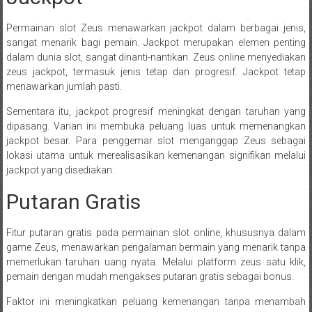
Permainan slot Zeus menawarkan jackpot dalam berbagai jenis,
sangat menarik bagi pemain. Jackpot merupakan elemen penting
dalam dunia slot, sangat dinanti-nantikan. Zeus online menyediakan
zeus jackpot, termasuk jenis tetap dan progresif. Jackpot tetap
menawarkan jumlah pasti.
Sementara itu, jackpot progresif meningkat dengan taruhan yang
dipasang. Varian ini membuka peluang luas untuk memenangkan
jackpot besar. Para penggemar slot menganggap Zeus sebagai
lokasi utama untuk merealisasikan kemenangan signifikan melalui
jackpot yang disediakan.
Putaran Gratis
Fitur putaran gratis pada permainan slot online, khususnya dalam
game Zeus, menawarkan pengalaman bermain yang menarik tanpa
memerlukan taruhan uang nyata. Melalui platform zeus satu klik,
pemain dengan mudah mengakses putaran gratis sebagai bonus.
Faktor ini meningkatkan peluang kemenangan tanpa menambah