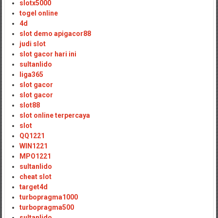
slotx5000
togel online
4d
slot demo apigacor88
judi slot
slot gacor hari ini
sultanlido
liga365
slot gacor
slot gacor
slot88
slot online terpercaya
slot
QQ1221
WIN1221
MPO1221
sultanlido
cheat slot
target4d
turbopragma1000
turbopragma500
sultanlido