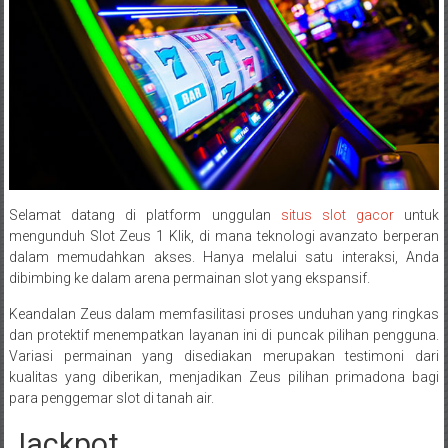
Selamat datang di platform unggulan
situs slot gacor
untuk
mengunduh Slot Zeus 1 Klik, di mana teknologi avanzato berperan
dalam memudahkan akses. Hanya melalui satu interaksi, Anda
dibimbing ke dalam arena permainan slot yang ekspansif.
Keandalan Zeus dalam memfasilitasi proses unduhan yang ringkas
dan protektif menempatkan layanan ini di puncak pilihan pengguna.
Variasi permainan yang disediakan merupakan testimoni dari
kualitas yang diberikan, menjadikan Zeus pilihan primadona bagi
para penggemar slot di tanah air.
Jackpot