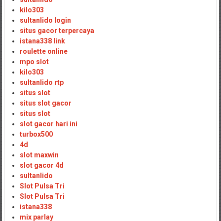
kilo303
sultanlido login
situs gacor terpercaya
istana338 link
roulette online
mpo slot
kilo303
sultanlido rtp
situs slot
situs slot gacor
situs slot
slot gacor hari ini
turbox500
4d
slot maxwin
slot gacor 4d
sultanlido
Slot Pulsa Tri
Slot Pulsa Tri
istana338
mix parlay