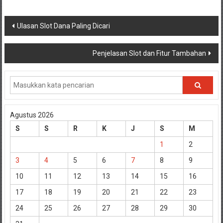
Navigasi
Ulasan Slot Dana Paling Dicari
pos
Penjelasan Slot dan Fitur Tambahan
Agustus 2026
S
S
R
K
J
S
M
1
2
3
4
5
6
7
8
9
10
11
12
13
14
15
16
17
18
19
20
21
22
23
24
25
26
27
28
29
30