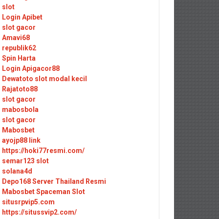
slot
Login Apibet
slot gacor
Amavi68
republik62
Spin Harta
Login Apigacor88
Dewatoto slot modal kecil
Rajatoto88
slot gacor
mabosbola
slot gacor
Mabosbet
ayojp88 link
https://hoki77resmi.com/
semar123 slot
solana4d
Depo168 Server Thailand Resmi
Mabosbet Spaceman Slot
situsrpvip5.com
https://situssvip2.com/