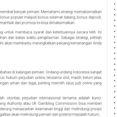
i memikat banyak pemain. Memahami strategi memaksimalkan
onus populer meliputi bonus selamat datang, bonus deposit,
 manfaat dari promosi ini bisa dimaksimalkan.
g untuk membaca syarat dan ketentuannya secara teliti. Ini
han dan batas waktu pengklaiman. Sebagai strategi, pilihlah
tis. Ini akan membantu meningkatkan peluang kemenangan Anda
ng dibahas di kalangan pemain. Undang-undang Indonesia sangat
tus hukum perjudian online, terutama slot, masih belum jelas
ngan aman dan legal, penting memilih situs judi online yang
eh otoritas perjudian internasional ternama adalah kunci.
ming Authority atau UK Gambling Commission bisa memberi
cenderung menawarkan keamanan tinggi dan melindungi privasi
alitas akan melindungi pemain dari potensi masalah hukum.