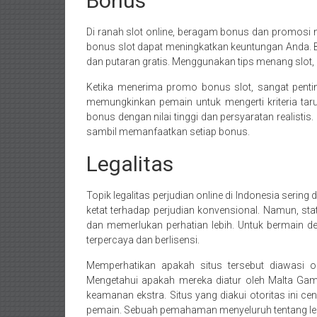
Bonus
Di ranah slot online, beragam bonus dan promos
bonus slot dapat meningkatkan keuntungan Anda. B
dan putaran gratis. Menggunakan tips menang slot,
Ketika menerima promo bonus slot, sangat pentin
memungkinkan pemain untuk mengerti kriteria taru
bonus dengan nilai tinggi dan persyaratan realis
sambil memanfaatkan setiap bonus.
Legalitas
Topik legalitas perjudian online di Indonesia seri
ketat terhadap perjudian konvensional. Namun, sta
dan memerlukan perhatian lebih. Untuk bermain de
terpercaya dan berlisensi.
Memperhatikan apakah situs tersebut diawasi ol
Mengetahui apakah mereka diatur oleh Malta Ga
keamanan ekstra. Situs yang diakui otoritas ini 
pemain. Sebuah pemahaman menyeluruh tentang leg