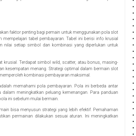
kan faktor penting bagi pemain untuk menggunakan pola slot
 mempelajari tabel pembayaran. Tabel ini berisi info krusial
an nilai setiap simbol dan kombinasi yang diperlukan untuk
krusial. Terdapat simbol wild, scatter, atau bonus, masing-
n kesempatan menang. Strategi optimal dalam bermain slot
k memperoleh kombinasi pembayaran maksimal.
adalah memahami pola pembayaran. Pola ini berbeda antar
u dalam meningkatkan peluang kemenangan. Para panduan
pola ini sebelum mulai bermain.
emain bisa menyusun strategi yang lebih efektif. Pemahaman
kan permainan dilakukan sesuai aturan. Ini meningkatkan