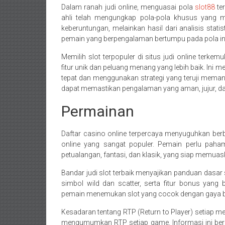
Dalam ranah judi online, menguasai pola
slot88
te
ahli telah mengungkap pola-pola khusus yang m
keberuntungan, melainkan hasil dari analisis stati
pemain yang berpengalaman bertumpu pada pola in
Memilih slot terpopuler di situs judi online terk
fitur unik dan peluang menang yang lebih baik. Ini 
tepat dan menggunakan strategi yang teruji memang s
dapat memastikan pengalaman yang aman, jujur, d
Permainan
Daftar casino online terpercaya menyuguhkan ber
online yang sangat populer. Pemain perlu paha
petualangan, fantasi, dan klasik, yang siap memua
Bandar judi slot terbaik menyajikan panduan dasar 
simbol wild dan scatter, serta fitur bonus yan
pemain menemukan slot yang cocok dengan gaya 
Kesadaran tentang RTP (Return to Player) setiap m
mengumumkan RTP setiap game. Informasi ini be