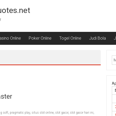
otes.net
r
asino Online
Poker Online
Togel Online
Judi Bola
J
Ap
aster
g soft
,
pragmatic play
,
situs slot online
,
slot gacor
,
slot gacor hari ini
,