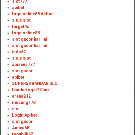
slot777
apibet
togelonline88 daftar
situs slot
target4d
togelonline88
slot gacor hari ini
slot gacor hari ini
indo62
situs slot
apizeus777
slot gacor
apibet
SUPER59 BANDAR SLOT
bandartogel77 link
arena212
musang178
slot
Login Apibet
slot gacor
Amavi68
republik62