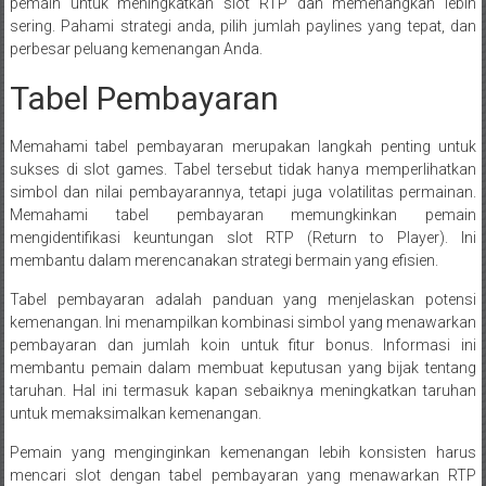
pemain untuk meningkatkan slot RTP dan memenangkan lebih
sering. Pahami strategi anda, pilih jumlah paylines yang tepat, dan
perbesar peluang kemenangan Anda.
Tabel Pembayaran
Memahami tabel pembayaran merupakan langkah penting untuk
sukses di slot games. Tabel tersebut tidak hanya memperlihatkan
simbol dan nilai pembayarannya, tetapi juga volatilitas permainan.
Memahami tabel pembayaran memungkinkan pemain
mengidentifikasi keuntungan slot RTP (Return to Player). Ini
membantu dalam merencanakan strategi bermain yang efisien.
Tabel pembayaran adalah panduan yang menjelaskan potensi
kemenangan. Ini menampilkan kombinasi simbol yang menawarkan
pembayaran dan jumlah koin untuk fitur bonus. Informasi ini
membantu pemain dalam membuat keputusan yang bijak tentang
taruhan. Hal ini termasuk kapan sebaiknya meningkatkan taruhan
untuk memaksimalkan kemenangan.
Pemain yang menginginkan kemenangan lebih konsisten harus
mencari slot dengan tabel pembayaran yang menawarkan RTP