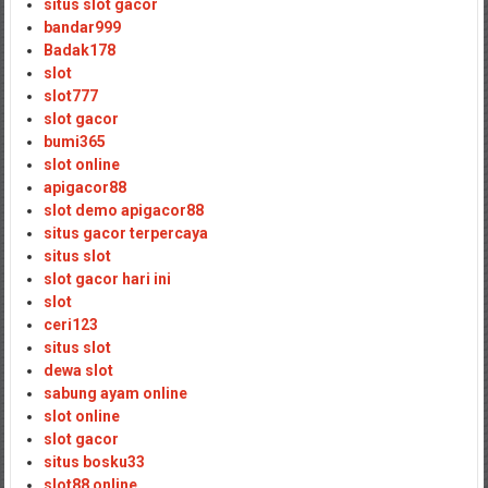
situs slot gacor
bandar999
Badak178
slot
slot777
slot gacor
bumi365
slot online
apigacor88
slot demo apigacor88
situs gacor terpercaya
situs slot
slot gacor hari ini
slot
ceri123
situs slot
dewa slot
sabung ayam online
slot online
slot gacor
situs bosku33
slot88 online