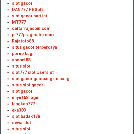
slot gacor
DAN777 PGSoft
slot gacor hari ini
MT777
daftarrajaspin.com
pt777pragmatic.com
Rajatoto88
situs gacor terpercaya
porno bugil
sbobet88
situs slot
slot777 slot Userslot
slot gacor gampang menang
situs slot gacor
slot gacor
unyu168 login
lengkap777
exa303
slot badak178
dewa slot
situs slot