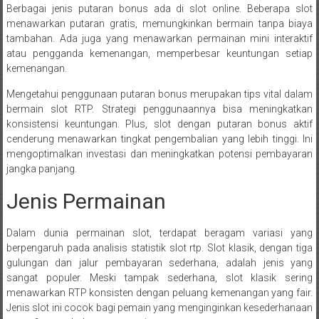
Berbagai jenis putaran bonus ada di slot online. Beberapa slot
menawarkan putaran gratis, memungkinkan bermain tanpa biaya
tambahan. Ada juga yang menawarkan permainan mini interaktif
atau pengganda kemenangan, memperbesar keuntungan setiap
kemenangan.
Mengetahui penggunaan putaran bonus merupakan tips vital dalam
bermain slot RTP. Strategi penggunaannya bisa meningkatkan
konsistensi keuntungan. Plus, slot dengan putaran bonus aktif
cenderung menawarkan tingkat pengembalian yang lebih tinggi. Ini
mengoptimalkan investasi dan meningkatkan potensi pembayaran
jangka panjang.
Jenis Permainan
Dalam dunia permainan slot, terdapat beragam variasi yang
berpengaruh pada analisis statistik slot rtp. Slot klasik, dengan tiga
gulungan dan jalur pembayaran sederhana, adalah jenis yang
sangat populer. Meski tampak sederhana, slot klasik sering
menawarkan RTP konsisten dengan peluang kemenangan yang fair.
Jenis slot ini cocok bagi pemain yang menginginkan kesederhanaan