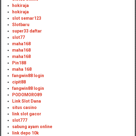
hokiraja
hokiraja
slot semar123
Slotbaru
super33 daftar
slot77
maha168
maha168
maha168
Pin188
maha 168
fangwin88 login
cipit88
fangwin88 login
PODOMORO89
Link Slot Dana
situs casino
link slot gacor
slot777
sabung ayam online
link depo 10k