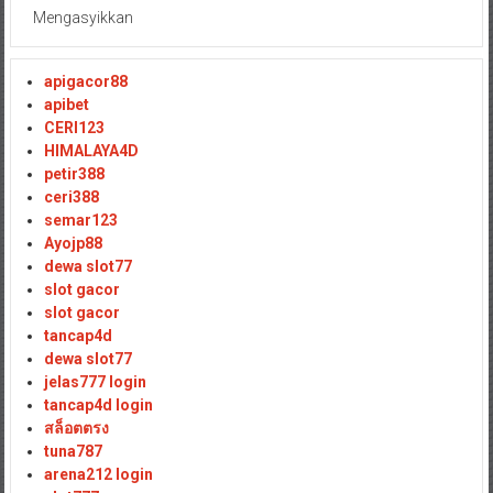
Mengasyikkan
apigacor88
apibet
CERI123
HIMALAYA4D
petir388
ceri388
semar123
Ayojp88
dewa slot77
slot gacor
slot gacor
tancap4d
dewa slot77
jelas777 login
tancap4d login
สล็อตตรง
tuna787
arena212 login