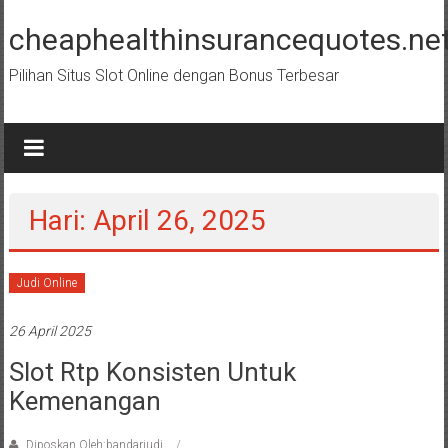
Lompat
ke
cheaphealthinsurancequotes.ne
konten
Pilihan Situs Slot Online dengan Bonus Terbesar
Hari: April 26, 2025
Judi Online
26 April 2025
Slot Rtp Konsisten Untuk
Kemenangan
Diposkan Oleh:bandarjudi