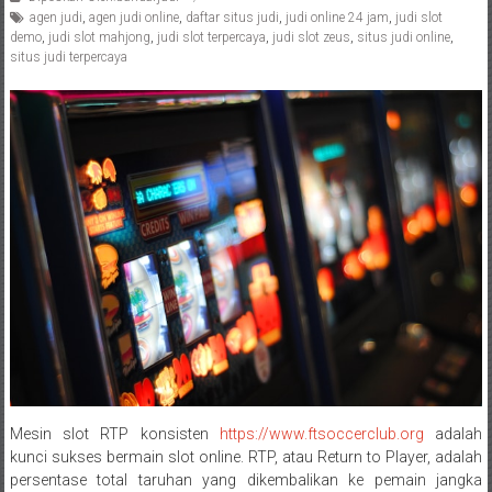
agen judi
,
agen judi online
,
daftar situs judi
,
judi online 24 jam
,
judi slot
demo
,
judi slot mahjong
,
judi slot terpercaya
,
judi slot zeus
,
situs judi online
,
situs judi terpercaya
Mesin slot RTP konsisten
https://www.ftsoccerclub.org
adalah
kunci sukses bermain slot online. RTP, atau Return to Player, adalah
persentase total taruhan yang dikembalikan ke pemain jangka