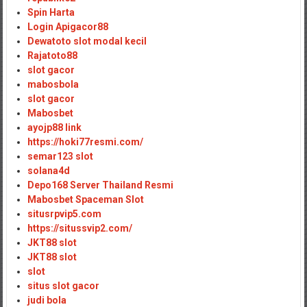
Spin Harta
Login Apigacor88
Dewatoto slot modal kecil
Rajatoto88
slot gacor
mabosbola
slot gacor
Mabosbet
ayojp88 link
https://hoki77resmi.com/
semar123 slot
solana4d
Depo168 Server Thailand Resmi
Mabosbet Spaceman Slot
situsrpvip5.com
https://situssvip2.com/
JKT88 slot
JKT88 slot
slot
situs slot gacor
judi bola