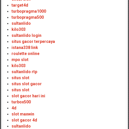
target4d
turbopragma1000
turbopragma500
sultanlido
kilo303
sultanlido login
situs gacor terpercaya
istana338 link
roulette online
mpo slot
kilo303
sultanlido rtp
situs slot
situs slot gacor
situs slot
slot gacor hari ini
turbox500
4d
slot maxwin
slot gacor 4d
sultanlido