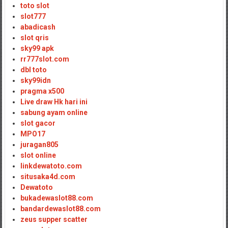
toto slot
slot777
abadicash
slot qris
sky99 apk
rr777slot.com
dbl toto
sky99idn
pragma x500
Live draw Hk hari ini
sabung ayam online
slot gacor
MPO17
juragan805
slot online
linkdewatoto.com
situsaka4d.com
Dewatoto
bukadewaslot88.com
bandardewaslot88.com
zeus supper scatter