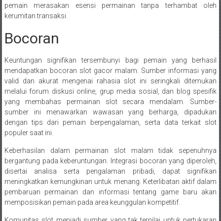
pemain merasakan esensi permainan tanpa terhambat oleh
kerumitan transaksi.
Bocoran
Keuntungan signifikan tersembunyi bagi pemain yang berhasil
mendapatkan bocoran slot gacor malam. Sumber informasi yang
valid dan akurat mengenai rahasia slot ini seringkali ditemukan
melalui forum diskusi online, grup media sosial, dan blog spesifik
yang membahas permainan slot secara mendalam. Sumber-
sumber ini menawarkan wawasan yang berharga, dipadukan
dengan tips dari pemain berpengalaman, serta data terkait slot
populer saat ini.
Keberhasilan dalam permainan slot malam tidak sepenuhnya
bergantung pada keberuntungan. Integrasi bocoran yang diperoleh,
disertai analisa serta pengalaman pribadi, dapat signifikan
meningkatkan kemungkinan untuk menang. Keterlibatan aktif dalam
pembaruan permainan dan informasi tentang game baru akan
memposisikan pemain pada area keunggulan kompetitif.
Komunitas slot menjadi sumber yang tak ternilai untuk pertukaran