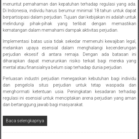
menuntut pemahaman dan kepatuhan terhadap regulasi yang ada.
Di Indonesia, individu harus berumur minimal 18 tahun untuk dapat
berpartisipasi dalam perjudian. Tujuan dari kebijakan ini adalah untuk
melindungi pihak-pihak yang terlibat dengan memastikan
kematangan dalam memahami dampak aktivitas perjudian.
Implementasi batas usia tidak sekedar memenuhi kewajiban legal,
melainkan upaya esensial dalam menghalangi kecenderungan
perjudian eksesif di antara remaja. Dengan ada batasan ini
diharapkan dapat menurunkan risiko terkait bagi mereka yang
mental atau finansialnya belum siap terhadap dunia perjudian.
Perluasan industri perjudian menegaskan kebutuhan bagi individu
dan pengelola situs perjudian untuk tetap waspada dan
menghormati ketentuan usia. Peningkatan kesadaran terhadap
regulasi ini esensial untuk menciptakan arena perjudian yang aman
dan bertanggung jawab bagi masyarakat.
Baca selengkapnya