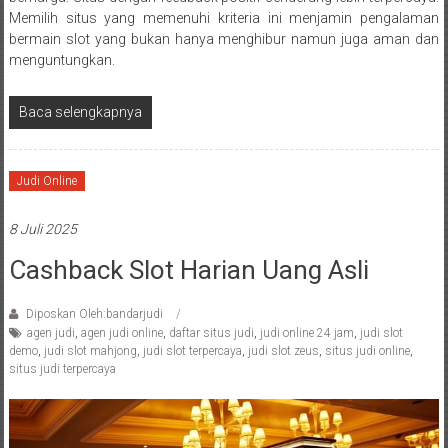
Memilih situs yang memenuhi kriteria ini menjamin pengalaman
bermain slot yang bukan hanya menghibur namun juga aman dan
menguntungkan.
Baca selengkapnya
Judi Online
8 Juli 2025
Cashback Slot Harian Uang Asli
Diposkan Oleh:bandarjudi
agen judi
,
agen judi online
,
daftar situs judi
,
judi online 24 jam
,
judi slot
demo
,
judi slot mahjong
,
judi slot terpercaya
,
judi slot zeus
,
situs judi online
,
situs judi terpercaya