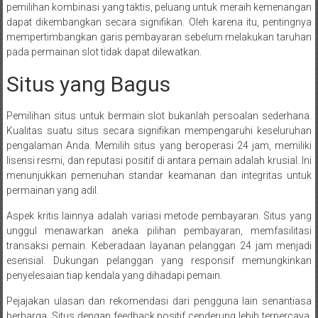
pemilihan kombinasi yang taktis, peluang untuk meraih kemenangan
dapat dikembangkan secara signifikan. Oleh karena itu, pentingnya
mempertimbangkan garis pembayaran sebelum melakukan taruhan
pada permainan slot tidak dapat dilewatkan.
Situs yang Bagus
Pemilihan situs untuk bermain slot bukanlah persoalan sederhana.
Kualitas suatu situs secara signifikan mempengaruhi keseluruhan
pengalaman Anda. Memilih situs yang beroperasi 24 jam, memiliki
lisensi resmi, dan reputasi positif di antara pemain adalah krusial. Ini
menunjukkan pemenuhan standar keamanan dan integritas untuk
permainan yang adil.
Aspek kritis lainnya adalah variasi metode pembayaran. Situs yang
unggul menawarkan aneka pilihan pembayaran, memfasilitasi
transaksi pemain. Keberadaan layanan pelanggan 24 jam menjadi
esensial. Dukungan pelanggan yang responsif memungkinkan
penyelesaian tiap kendala yang dihadapi pemain.
Pejajakan ulasan dan rekomendasi dari pengguna lain senantiasa
berharga. Situs dengan feedback positif cenderung lebih terpercaya.