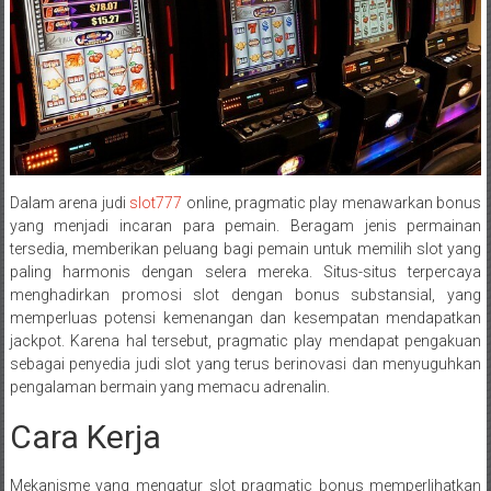
Dalam arena judi
slot777
online, pragmatic play menawarkan bonus
yang menjadi incaran para pemain. Beragam jenis permainan
tersedia, memberikan peluang bagi pemain untuk memilih slot yang
paling harmonis dengan selera mereka. Situs-situs terpercaya
menghadirkan promosi slot dengan bonus substansial, yang
memperluas potensi kemenangan dan kesempatan mendapatkan
jackpot. Karena hal tersebut, pragmatic play mendapat pengakuan
sebagai penyedia judi slot yang terus berinovasi dan menyuguhkan
pengalaman bermain yang memacu adrenalin.
Cara Kerja
Mekanisme yang mengatur slot pragmatic bonus memperlihatkan