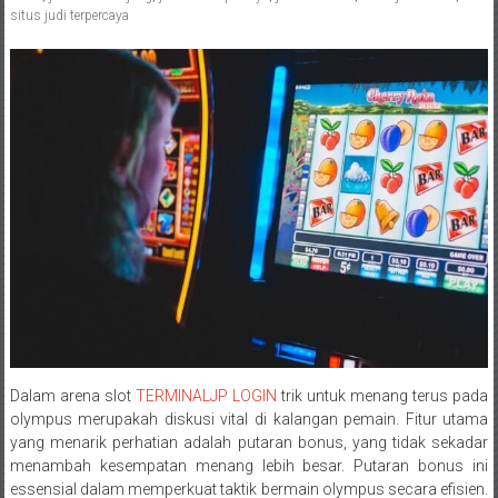
situs judi terpercaya
Dalam arena slot
TERMINALJP LOGIN
trik untuk menang terus pada
olympus merupakah diskusi vital di kalangan pemain. Fitur utama
yang menarik perhatian adalah putaran bonus, yang tidak sekadar
menambah kesempatan menang lebih besar. Putaran bonus ini
essensial dalam memperkuat taktik bermain olympus secara efisien.