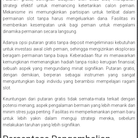
strategi efektif untuk memancing ketertarikan calon pemain.
Mekanisme ini memungkinkan partisipan untuk terlibat dalam
permainan slot tanpa harus mengeluarkan dana. Fasilitas ini
memberikan kesempatan unik bagi pemain untuk mengalami
dinamika permainan secara langsung.
Adanya opsi putaran gratis tanpa deposit mengeliminasi kebutuhan
untuk investasi awal oleh pemain, sehingga mengizinkan eksplorasi
beragam permainan tanpa biaya. Keberadaan fitur ini menawarkan
kemungkinan memenangkan hadiah tanpa risiko kerugian finansial,
sebuah aspek yang mengundang minat signifikan. Putaran gratis,
dengan demikian, berperan sebagai instrumen yang sangat
menguntungkan bagi individu yang berambisi mempelajari ragam
slot.
Keuntungan dari putaran gratis tidak semata-mata terkait dengan
potensi menang; aspek pengalaman bermain yang lebih menarik dan
minim stres juga penting. Fasilitas ini memperkenankan pemain baru
untuk lebih yakin dalam menguji strategi mereka, sebelum
melakukan taruhan yang lebih signifikan.