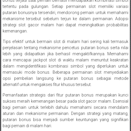
bonus terjadi saat pemain berhasil mendapatkan kombinasi simbol
tertentu pada gulungan. Setiap permainan slot memiliki variasi
putaran bonusnya tersendiri, mendorong pemain untuk memahami
mekanisme tersebut sebelum terjun ke dalam permainan. Adopsi
strategi slot gacor malam hari dapat meningkatkan probabilitas
kemenangan.
Tips efektif untuk bermain slot di malam hari sering kali termasuk
penjelasan tentang mekanisme pencetus putaran bonus serta nilai
lebih yang didapatkan jika berhasil mengaktifkannya. Memahami
cara mencapai jackpot slot di waktu malam menuntut keakratan
dalam mengidentifikasi kombinasi simbol yang diperlukan untuk
memasuki mode bonus. Beberapa permainan slot menyediakan
opsi pembelian langsung ke putaran bonus sebagai metode
alternatif untuk mengakses fitur khusus tersebut.
Pemanfaatan strategis dari fitur putaran bonus merupakan kunci
sukses meraih kemenangan besar pada slot gacor malam. Esensial
bagi pemain untuk terlebih dahulu memahami secara mendalam
aturan dan mekanisme permainan. Dengan strategi yang matang,
putaran bonus bisa menjadi sumber keuntungan yang signifikan
bagi pemain di malam hari.