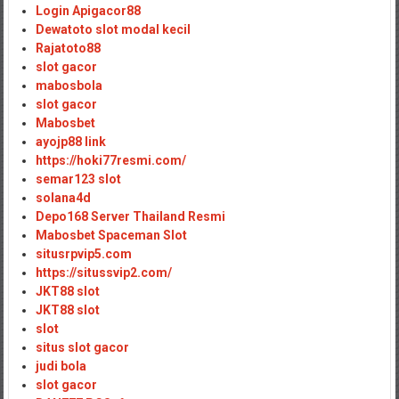
Login Apigacor88
Dewatoto slot modal kecil
Rajatoto88
slot gacor
mabosbola
slot gacor
Mabosbet
ayojp88 link
https://hoki77resmi.com/
semar123 slot
solana4d
Depo168 Server Thailand Resmi
Mabosbet Spaceman Slot
situsrpvip5.com
https://situssvip2.com/
JKT88 slot
JKT88 slot
slot
situs slot gacor
judi bola
slot gacor