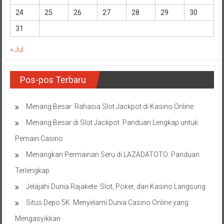
24
25
26
27
28
29
30
31
« Jul
Pos-pos Terbaru
Menang Besar: Rahasia Slot Jackpot di Kasino Online
Menang Besar di Slot Jackpot: Panduan Lengkap untuk
Pemain Casino
Menangkan Permainan Seru di LAZADATOTO: Panduan
Terlengkap
Jelajahi Dunia Rajakete: Slot, Poker, dan Kasino Langsung
Situs Depo 5K: Menyelami Dunia Casino Online yang
Mengasyikkan