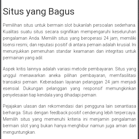
Situs yang Bagus
Pemilihan situs untuk bermain slot bukanlah persoalan sederhana.
Kualitas suatu situs secara signifikan mempengaruhi keseluruhan
pengalaman Anda. Memilih situs yang beroperasi 24 jam, memiliki
lisensi resmi, dan reputasi positif di antara pemain adalah krusial. Ini
menunjukkan pemenuhan standar keamanan dan integritas untuk
permainan yang adil.
Aspek kritis lainnya adalah variasi metode pembayaran. Situs yang
unggul menawarkan aneka pilihan pembayaran, memfasilitasi
transaksi pemain. Keberadaan layanan pelanggan 24 jam menjadi
esensial. Dukungan pelanggan yang responsif memungkinkan
penyelesaian tiap kendala yang dihadapi pemain.
Pejajakan ulasan dan rekomendasi dari pengguna lain senantiasa
berharga. Situs dengan feedback positif cenderung lebih terpercaya.
Memilih situs yang memenuhi kriteria ini menjamin pengalaman
bermain slot yang bukan hanya menghibur namun juga aman dan
menguntungkan.