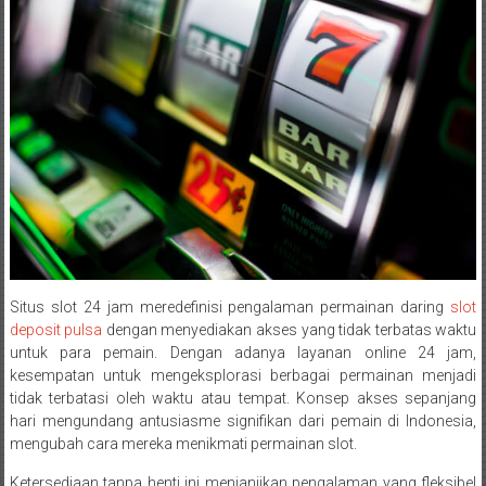
Situs slot 24 jam meredefinisi pengalaman permainan daring
slot
deposit pulsa
dengan menyediakan akses yang tidak terbatas waktu
untuk para pemain. Dengan adanya layanan online 24 jam,
kesempatan untuk mengeksplorasi berbagai permainan menjadi
tidak terbatasi oleh waktu atau tempat. Konsep akses sepanjang
hari mengundang antusiasme signifikan dari pemain di Indonesia,
mengubah cara mereka menikmati permainan slot.
Ketersediaan tanpa henti ini menjanjikan pengalaman yang fleksibel