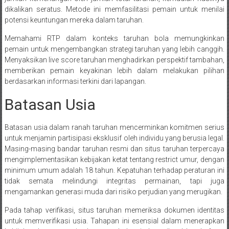
dikalikan seratus. Metode ini memfasilitasi pemain untuk menilai
potensi keuntungan mereka dalam taruhan.
Memahami RTP dalam konteks taruhan bola memungkinkan
pemain untuk mengembangkan strategi taruhan yang lebih canggih.
Menyaksikan live score taruhan menghadirkan perspektif tambahan,
memberikan pemain keyakinan lebih dalam melakukan pilihan
berdasarkan informasi terkini dari lapangan.
Batasan Usia
Batasan usia dalam ranah taruhan mencerminkan komitmen serius
untuk menjamin partisipasi eksklusif oleh individu yang berusia legal.
Masing-masing bandar taruhan resmi dan situs taruhan terpercaya
mengimplementasikan kebijakan ketat tentang restrict umur, dengan
minimum umum adalah 18 tahun. Kepatuhan terhadap peraturan ini
tidak semata melindungi integritas permainan, tapi juga
mengamankan generasi muda dari risiko perjudian yang merugikan.
Pada tahap verifikasi, situs taruhan memeriksa dokumen identitas
untuk memverifikasi usia. Tahapan ini esensial dalam menerapkan