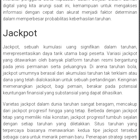
digital yang kita arungi saat ini, kemampuan untuk mengakses
informasi dengan cepat dan akurat menjadi faktor determinan
dalam memperbesar probabilitas keberhasilan taruhan.
Jackpot
Jackpot, sebuah kumulasi uang signifikan dalam taruhan,
merepresentasikan daya tarik utama bagi peserta. Variasi jackpot
yang ditawarkan oleh banyak platform taruhan resmi bergantung
pada jenis permainan serta peluangnya. Di arena taruhan bola,
jackpot umumnya berasal dari akumulasi taruhan tak terklaim atau
dana yang telah dialokasikan untuk sebuah pertandingan. Keinginan
memenangkan jackpot, bagi pemain, berakar pada potensial
keuntungan finansial yang substansial yang dapat dihasilkan.
Varietas jackpot dalam dunia taruhan sangat beragam, mencakup
dari jackpot progresif hingga yang tetap. Berbeda dengan jackpot
tetap yang memiliki nilai konstan, jackpot progresif tumbuh sejalan
dengan setiap taruhan yang diletakkan. Situs taruhan yang
terpercaya biasanya menawarkan kedua tipe jackpot tersebut
sebagai cara untuk menarik pemain baru. Penerapan strategi seperti