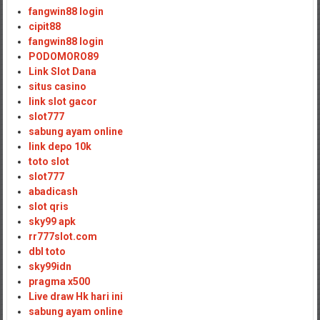
fangwin88 login
cipit88
fangwin88 login
PODOMORO89
Link Slot Dana
situs casino
link slot gacor
slot777
sabung ayam online
link depo 10k
toto slot
slot777
abadicash
slot qris
sky99 apk
rr777slot.com
dbl toto
sky99idn
pragma x500
Live draw Hk hari ini
sabung ayam online