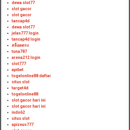
dewa slot77
slot gacor
slot gacor
tancap4d
dewa slot77
jelas777 login
tancap4d login
สล็อตตรง
tuna787
arena212 login
slot777
apibet
togelonline88 daftar
situs slot
target4d
togelonline88
slot gacor hari ini
slot gacor hari ini
indo62
situs slot
apizeus777