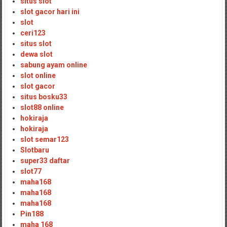
situs slot
slot gacor hari ini
slot
ceri123
situs slot
dewa slot
sabung ayam online
slot online
slot gacor
situs bosku33
slot88 online
hokiraja
hokiraja
slot semar123
Slotbaru
super33 daftar
slot77
maha168
maha168
maha168
Pin188
maha 168