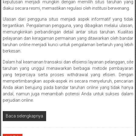
keputusan menjadi mungkin dengan memilih situs taruhan yang
diakui secara resmi, memastikan regulasi oleh institusi berwenang.
Ulasan dari pengguna situs menjadi aspek informatif yang tidak
tergantikan. Pengalaman pengguna, yang dibagikan melalui ulasan,
memungkinkan perbandingan detail antar situs taruhan. Kualitas
pelayanan dan keragaman permainan yang ditawarkan oleh bandar
taruhan online menjadi kunci untuk pengalaman bertaruh yang lebih
berkesan.
Dalam hal keamanan transaksi dan efisiensi layanan pelanggan, site
taruhan yang unggul menawarkan berbagai metode pembayaran
yang terpercaya serta proses withdrawal yang efisien. Dengan
mempertimbangkan aspek-aspek ini secara menyeluruh, pencarian
Anda akan berujung pada bandar taruhan online yang tidak hanya
andal, namun juga menambah potensi Anda untuk sukses dalam
perjudian online.
Baca selengkapnya