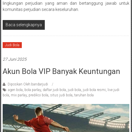
lingkungan perjudian yang aman dan bertanggung jawab untuk
komunitas perjudian secara keseluruhan.
Baca selengkapnya
Judi Bola
27 Juni 2025
Akun Bola VIP Banyak Keuntungan
Diposkan Oleh:bandarjudi
agen bola
,
bola parlay
,
daftar judi bola
,
judi bola
,
judi bola resmi
,
live judi
bola
,
mix parlay
,
prediksi bola
,
situs judi bola
,
taruhan bola