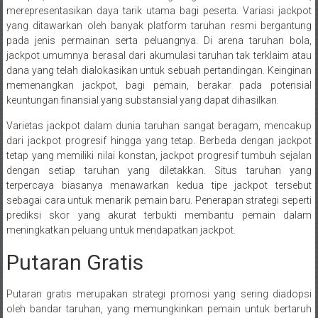
merepresentasikan daya tarik utama bagi peserta. Variasi jackpot
yang ditawarkan oleh banyak platform taruhan resmi bergantung
pada jenis permainan serta peluangnya. Di arena taruhan bola,
jackpot umumnya berasal dari akumulasi taruhan tak terklaim atau
dana yang telah dialokasikan untuk sebuah pertandingan. Keinginan
memenangkan jackpot, bagi pemain, berakar pada potensial
keuntungan finansial yang substansial yang dapat dihasilkan.
Varietas jackpot dalam dunia taruhan sangat beragam, mencakup
dari jackpot progresif hingga yang tetap. Berbeda dengan jackpot
tetap yang memiliki nilai konstan, jackpot progresif tumbuh sejalan
dengan setiap taruhan yang diletakkan. Situs taruhan yang
terpercaya biasanya menawarkan kedua tipe jackpot tersebut
sebagai cara untuk menarik pemain baru. Penerapan strategi seperti
prediksi skor yang akurat terbukti membantu pemain dalam
meningkatkan peluang untuk mendapatkan jackpot.
Putaran Gratis
Putaran gratis merupakan strategi promosi yang sering diadopsi
oleh bandar taruhan, yang memungkinkan pemain untuk bertaruh