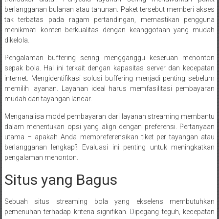
berlangganan bulanan atau tahunan. Paket tersebut memberi akses
tak terbatas pada ragam pertandingan, memastikan pengguna
menikmati konten berkualitas dengan keanggotaan yang mudah
dikelola.
Pengalaman buffering sering mengganggu keseruan menonton
sepak bola. Hal ini terkait dengan kapasitas server dan kecepatan
internet. Mengidentifikasi solusi buffering menjadi penting sebelum
memilih layanan. Layanan ideal harus memfasilitasi pembayaran
mudah dan tayangan lancar.
Menganalisa model pembayaran dari layanan streaming membantu
dalam menentukan opsi yang align dengan preferensi. Pertanyaan
utama – apakah Anda mempreferensikan tiket per tayangan atau
berlangganan lengkap? Evaluasi ini penting untuk meningkatkan
pengalaman menonton.
Situs yang Bagus
Sebuah situs streaming bola yang ekselens membutuhkan
pemenuhan terhadap kriteria signifikan. Dipegang teguh, kecepatan