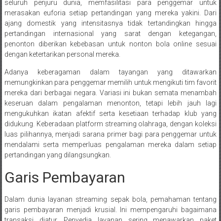
seluruh penjuru dunia, memfasilitasi para penggemar untuk
merasakan euforia setiap pertandingan yang mereka yakini. Dari
ajang domestik yang intensitasnya tidak tertandingkan hingga
pertandingan internasional yang sarat dengan ketegangan,
penonton diberikan kebebasan untuk nonton bola online sesuai
dengan ketertarikan personal mereka.
Adanya keberagaman dalam tayangan yang ditawarkan
memungkinkan para penggemar memilih untuk mengikuti tim favorit
mereka dari berbagai negara. Variasi ini bukan semata menambah
keseruan dalam pengalaman menonton, tetapi lebih jauh lagi
mengukuhkan ikatan afektif serta kesetiaan terhadap klub yang
didukung. Keberadaan platform streaming olahraga, dengan koleksi
luas pilihannya, menjadi sarana primer bagi para penggemar untuk
mendalami serta memperluas pengalaman mereka dalam setiap
pertandingan yang dilangsungkan.
Garis Pembayaran
Dalam dunia layanan streaming sepak bola, pemahaman tentang
garis pembayaran menjadi krusial. Ini mempengaruhi bagaimana
transaksi diatur. Penyedia layanan sering menawarkan paket