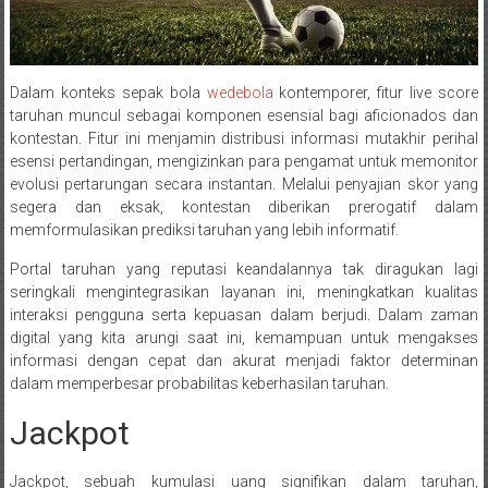
Dalam konteks sepak bola
wedebola
kontemporer, fitur live score
taruhan muncul sebagai komponen esensial bagi aficionados dan
kontestan. Fitur ini menjamin distribusi informasi mutakhir perihal
esensi pertandingan, mengizinkan para pengamat untuk memonitor
evolusi pertarungan secara instantan. Melalui penyajian skor yang
segera dan eksak, kontestan diberikan prerogatif dalam
memformulasikan prediksi taruhan yang lebih informatif.
Portal taruhan yang reputasi keandalannya tak diragukan lagi
seringkali mengintegrasikan layanan ini, meningkatkan kualitas
interaksi pengguna serta kepuasan dalam berjudi. Dalam zaman
digital yang kita arungi saat ini, kemampuan untuk mengakses
informasi dengan cepat dan akurat menjadi faktor determinan
dalam memperbesar probabilitas keberhasilan taruhan.
Jackpot
Jackpot, sebuah kumulasi uang signifikan dalam taruhan,