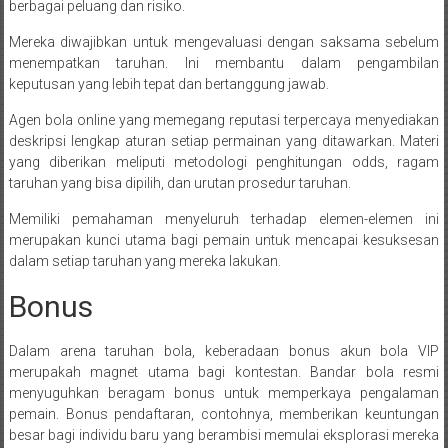
berbagai peluang dan risiko.
Mereka diwajibkan untuk mengevaluasi dengan saksama sebelum
menempatkan taruhan. Ini membantu dalam pengambilan
keputusan yang lebih tepat dan bertanggung jawab.
Agen bola online yang memegang reputasi terpercaya menyediakan
deskripsi lengkap aturan setiap permainan yang ditawarkan. Materi
yang diberikan meliputi metodologi penghitungan odds, ragam
taruhan yang bisa dipilih, dan urutan prosedur taruhan.
Memiliki pemahaman menyeluruh terhadap elemen-elemen ini
merupakan kunci utama bagi pemain untuk mencapai kesuksesan
dalam setiap taruhan yang mereka lakukan.
Bonus
Dalam arena taruhan bola, keberadaan bonus akun bola VIP
merupakah magnet utama bagi kontestan. Bandar bola resmi
menyuguhkan beragam bonus untuk memperkaya pengalaman
pemain. Bonus pendaftaran, contohnya, memberikan keuntungan
besar bagi individu baru yang berambisi memulai eksplorasi mereka