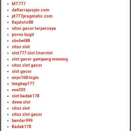
MT777
daftarrajaspin.com
pt777pragmatic.com
Rajatoto88
situs gacor terpercaya
porno bugil
sbobet88
situs slot
slot777 slot Userslot
slot gacor gampang menang
situs slot gacor
slot gacor
unyu168 login
lengkap777
exa303
slot badak178
dewa slot
situs slot
situs slot gacor
bandar999
Badak178