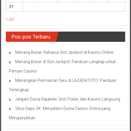
31
« Jul
Pos-pos Terbaru
Menang Besar: Rahasia Slot Jackpot di Kasino Online
Menang Besar di Slot Jackpot: Panduan Lengkap untuk
Pemain Casino
Menangkan Permainan Seru di LAZADATOTO: Panduan
Terlengkap
Jelajahi Dunia Rajakete: Slot, Poker, dan Kasino Langsung
Situs Depo 5K: Menyelami Dunia Casino Online yang
Mengasyikkan