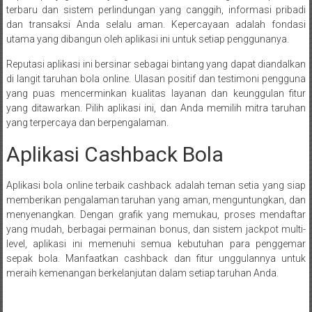
terbaru dan sistem perlindungan yang canggih, informasi pribadi
dan transaksi Anda selalu aman. Kepercayaan adalah fondasi
utama yang dibangun oleh aplikasi ini untuk setiap penggunanya.
Reputasi aplikasi ini bersinar sebagai bintang yang dapat diandalkan
di langit taruhan bola online. Ulasan positif dan testimoni pengguna
yang puas mencerminkan kualitas layanan dan keunggulan fitur
yang ditawarkan. Pilih aplikasi ini, dan Anda memilih mitra taruhan
yang terpercaya dan berpengalaman.
Aplikasi Cashback Bola
Aplikasi bola online terbaik cashback adalah teman setia yang siap
memberikan pengalaman taruhan yang aman, menguntungkan, dan
menyenangkan. Dengan grafik yang memukau, proses mendaftar
yang mudah, berbagai permainan bonus, dan sistem jackpot multi-
level, aplikasi ini memenuhi semua kebutuhan para penggemar
sepak bola. Manfaatkan cashback dan fitur unggulannya untuk
meraih kemenangan berkelanjutan dalam setiap taruhan Anda.