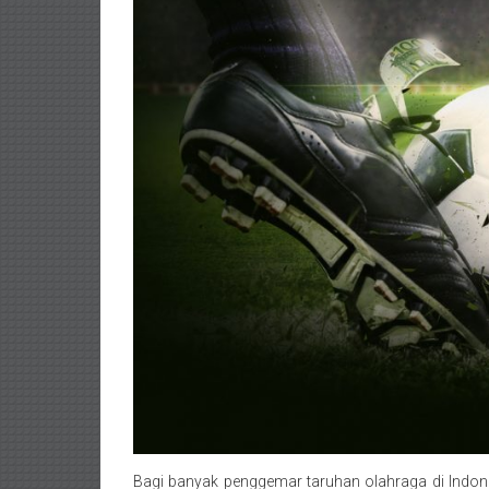
Bagi banyak penggemar taruhan olahraga di Indo