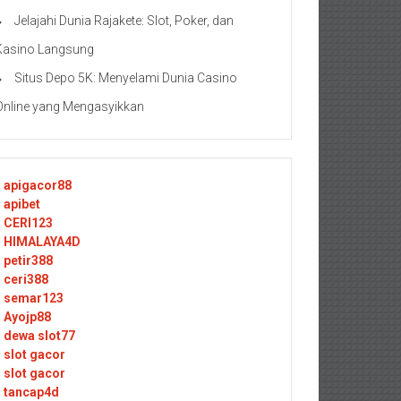
Jelajahi Dunia Rajakete: Slot, Poker, dan
Kasino Langsung
Situs Depo 5K: Menyelami Dunia Casino
Online yang Mengasyikkan
apigacor88
apibet
CERI123
HIMALAYA4D
petir388
ceri388
semar123
Ayojp88
dewa slot77
slot gacor
slot gacor
tancap4d