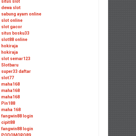
situs slot
dewa slot
sabung ayam online
slot online
slot gacor
situs bosku33
slot88 online
hokiraja
hokiraja
slot semar123
Slotbaru
super33 daftar
slot77
maha168
maha168
maha168
Pin188
maha 168
fangwin88 login
cipit88
fangwin88 login
PODOMORO89