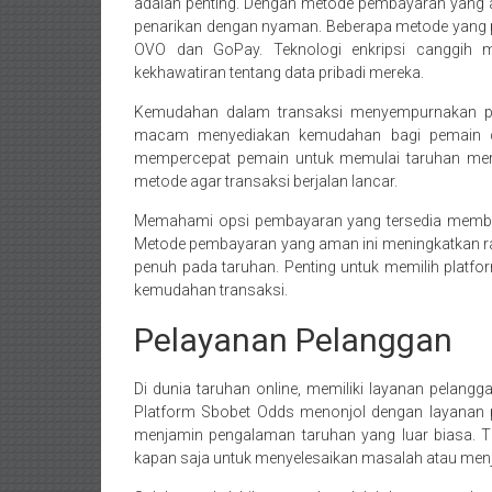
adalah penting. Dengan metode pembayaran yang a
penarikan dengan nyaman. Beberapa metode yang popul
OVO dan GoPay. Teknologi enkripsi canggih 
kekhawatiran tentang data pribadi mereka.
Kemudahan dalam transaksi menyempurnakan p
macam menyediakan kemudahan bagi pemain dari
mempercepat pemain untuk memulai taruhan mere
metode agar transaksi berjalan lancar.
Memahami opsi pembayaran yang tersedia memb
Metode pembayaran yang aman ini meningkatkan r
penuh pada taruhan. Penting untuk memilih platfo
kemudahan transaksi.
Pelayanan Pelanggan
Di dunia taruhan online, memiliki layanan pelang
Platform Sbobet Odds menonjol dengan layanan p
menjamin pengalaman taruhan yang luar biasa. T
kapan saja untuk menyelesaikan masalah atau men