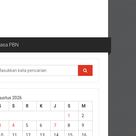
asa PBN
ustus 2026
S
S
R
K
J
S
M
1
2
3
4
5
6
7
8
9
10
11
12
13
14
15
16