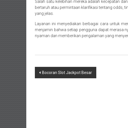
Salah satu kelebihan mereka adalah kecepatan dan
bertaruh atau permintaan klarifikasi tentang odds,
yang jelas.
Layanan ini menyediakan berbagai cara untuk meng
menjamin bahwa setiap pengguna dapat merasa nya
nyaman dan memberikan pengalaman yang menye
Navigasi
Bocoran Slot Jackpot Besar
pos