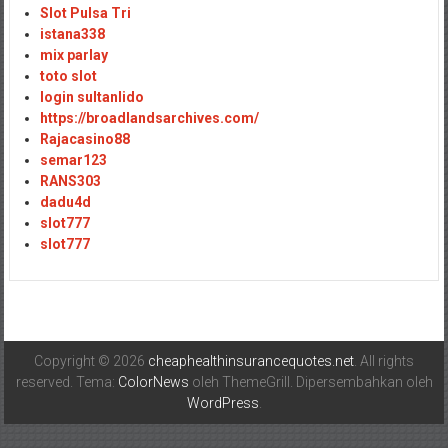
Slot Pulsa Tri
istana338
mix parlay
toto slot
login sultanlido
https://broadlandsarchives.com/
Rajacasino88
semar123
RANS303
dadu4d
slot777
slot777
Copyright © 2026
cheaphealthinsurancequotes.net
. All rights
reserved. Tema:
ColorNews
oleh ThemeGrill. Dipersembahkan oleh
WordPress
.