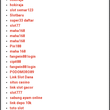
hokiraja
slot semar123
Slotbaru
super33 daftar
slot77
maha168
maha168
maha168
Pin188
maha 168
fangwin88 login
cipit88
fangwin88 login
PODOMORO89
Link Slot Dana
situs casino
link slot gacor
slot777
sabung ayam online
link depo 10k
toto slot