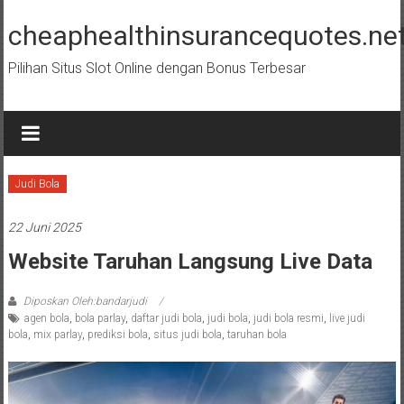
Lompat
ke
cheaphealthinsurancequotes.ne
konten
Pilihan Situs Slot Online dengan Bonus Terbesar
Judi Bola
22 Juni 2025
Website Taruhan Langsung Live Data
Diposkan Oleh:bandarjudi
agen bola
,
bola parlay
,
daftar judi bola
,
judi bola
,
judi bola resmi
,
live judi
bola
,
mix parlay
,
prediksi bola
,
situs judi bola
,
taruhan bola