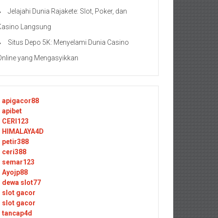
Jelajahi Dunia Rajakete: Slot, Poker, dan
Kasino Langsung
Situs Depo 5K: Menyelami Dunia Casino
Online yang Mengasyikkan
apigacor88
apibet
CERI123
HIMALAYA4D
petir388
ceri388
semar123
Ayojp88
dewa slot77
slot gacor
slot gacor
tancap4d