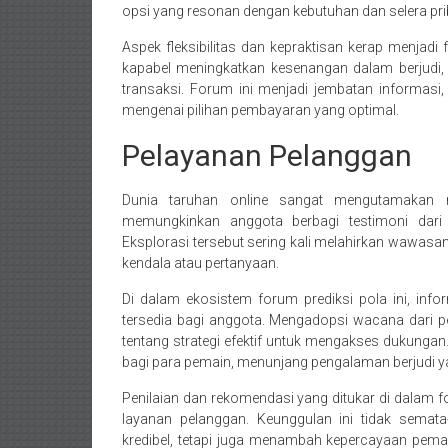
opsi yang resonan dengan kebutuhan dan selera pri
Aspek fleksibilitas dan kepraktisan kerap menja
kapabel meningkatkan kesenangan dalam berjudi
transaksi. Forum ini menjadi jembatan informas
mengenai pilihan pembayaran yang optimal.
Pelayanan Pelanggan
Dunia taruhan online sangat mengutamakan mu
memungkinkan anggota berbagi testimoni dari
Eksplorasi tersebut sering kali melahirkan wawasa
kendala atau pertanyaan.
Di dalam ekosistem forum prediksi pola ini, inf
tersedia bagi anggota. Mengadopsi wacana dar
tentang strategi efektif untuk mengakses dukungan.
bagi para pemain, menunjang pengalaman berjudi 
Penilaian dan rekomendasi yang ditukar di dalam 
layanan pelanggan. Keunggulan ini tidak semat
kredibel, tetapi juga menambah kepercayaan pemai