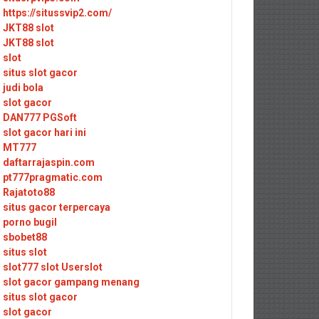
https://situssvip2.com/
JKT88 slot
JKT88 slot
slot
situs slot gacor
judi bola
slot gacor
DAN777 PGSoft
slot gacor hari ini
MT777
daftarrajaspin.com
pt777pragmatic.com
Rajatoto88
situs gacor terpercaya
porno bugil
sbobet88
situs slot
slot777 slot Userslot
slot gacor gampang menang
situs slot gacor
slot gacor