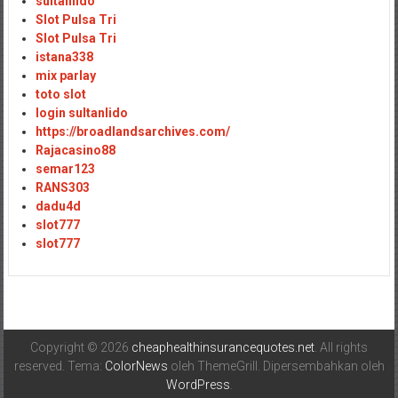
sultanlido
Slot Pulsa Tri
Slot Pulsa Tri
istana338
mix parlay
toto slot
login sultanlido
https://broadlandsarchives.com/
Rajacasino88
semar123
RANS303
dadu4d
slot777
slot777
Copyright © 2026
cheaphealthinsurancequotes.net
. All rights
reserved. Tema:
ColorNews
oleh ThemeGrill. Dipersembahkan oleh
WordPress
.