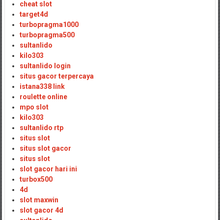
cheat slot
target4d
turbopragma1000
turbopragma500
sultanlido
kilo303
sultanlido login
situs gacor terpercaya
istana338 link
roulette online
mpo slot
kilo303
sultanlido rtp
situs slot
situs slot gacor
situs slot
slot gacor hari ini
turbox500
4d
slot maxwin
slot gacor 4d