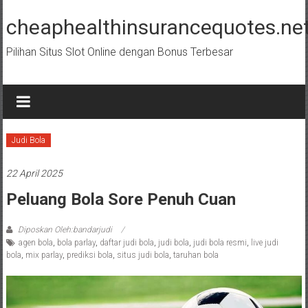
Lompat
ke
cheaphealthinsurancequotes.ne
konten
Pilihan Situs Slot Online dengan Bonus Terbesar
Judi Bola
22 April 2025
Peluang Bola Sore Penuh Cuan
Diposkan Oleh:bandarjudi
agen bola
,
bola parlay
,
daftar judi bola
,
judi bola
,
judi bola resmi
,
live judi
bola
,
mix parlay
,
prediksi bola
,
situs judi bola
,
taruhan bola