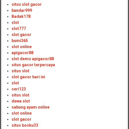
situs slot gacor
bandar999
Badak178
slot
slot777
slot gacor
bumi365
slot online
apigacor88
slot demo apigacor88
situs gacor terpercaya
situs slot
slot gacor hari ini
slot
ceri123
situs slot
dewa slot
sabung ayam online
slot online
slot gacor
situs bosku33