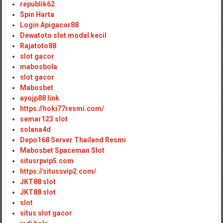
republik62
Spin Harta
Login Apigacor88
Dewatoto slot modal kecil
Rajatoto88
slot gacor
mabosbola
slot gacor
Mabosbet
ayojp88 link
https://hoki77resmi.com/
semar123 slot
solana4d
Depo168 Server Thailand Resmi
Mabosbet Spaceman Slot
situsrpvip5.com
https://situssvip2.com/
JKT88 slot
JKT88 slot
slot
situs slot gacor