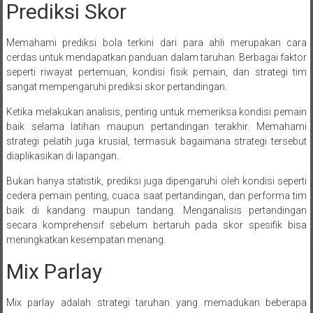
Prediksi Skor
Memahami prediksi bola terkini dari para ahli merupakan cara
cerdas untuk mendapatkan panduan dalam taruhan. Berbagai faktor
seperti riwayat pertemuan, kondisi fisik pemain, dan strategi tim
sangat mempengaruhi prediksi skor pertandingan.
Ketika melakukan analisis, penting untuk memeriksa kondisi pemain
baik selama latihan maupun pertandingan terakhir. Memahami
strategi pelatih juga krusial, termasuk bagaimana strategi tersebut
diaplikasikan di lapangan.
Bukan hanya statistik, prediksi juga dipengaruhi oleh kondisi seperti
cedera pemain penting, cuaca saat pertandingan, dan performa tim
baik di kandang maupun tandang. Menganalisis pertandingan
secara komprehensif sebelum bertaruh pada skor spesifik bisa
meningkatkan kesempatan menang.
Mix Parlay
Mix parlay adalah strategi taruhan yang memadukan beberapa