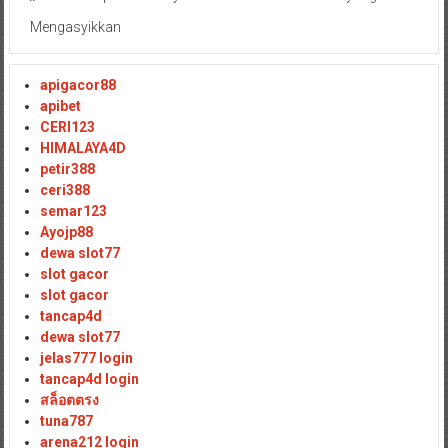
Mengasyikkan
apigacor88
apibet
CERI123
HIMALAYA4D
petir388
ceri388
semar123
Ayojp88
dewa slot77
slot gacor
slot gacor
tancap4d
dewa slot77
jelas777 login
tancap4d login
สล็อตตรง
tuna787
arena212 login