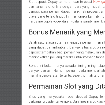
Slot deposit Gopay termurah dan tercepat
Newlig
permainan slot online dengan cara yang mudah 
deposit, para pemain dapat menikmati proses tran
biaya yang terlalu tinggi. Ini memungkinkan lebi
harus merogoh kocek dalam-dalam, sambil menikm
Bonus Menarik yang Me
Salah satu alasan utama mengapa pemain memilih
yang dapat dimanfaatkan. Banyak situs slot onl
deposit tambahan bagi pemain yang melakukan de
meningkatkan peluang mereka untuk menang tanpa 
Bonus ini bukan hanya sekadar iming-iming, tetap
banyak pemain. Namun, pemain perlu memperhatik
memiliki persyaratan tertentu, seperti jumlah taruh
Permainan Slot yang Di
Situs yang menyediakan opsi deposit Gopay ter
berbagai provider terkemuka. Dari mesin slot klas