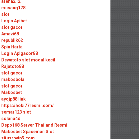
arena212
musang178
slot
Login Apibet
slot gacor
Amavi68
republik62
Spin Harta
Login Apigacor88
Dewatoto slot modal kecil
Rajatoto88
slot gacor
mabosbola
slot gacor
Mabosbet
ayojp88 link
https://hoki77resmi.com/
semar123 slot
solana4d
Depo168 Server Thailand Resmi
Mabosbet Spaceman Slot
situsrpvip5.com