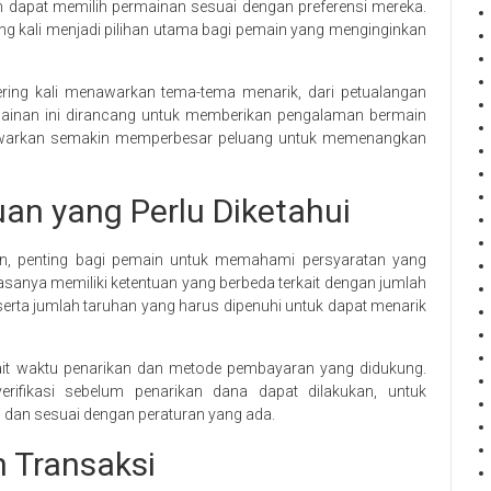
n dapat memilih permainan sesuai dengan preferensi mereka.
ring kali menjadi pilihan utama bagi pemain yang menginginkan
a sering kali menawarkan tema-tema menarik, dari petualangan
rmainan ini dirancang untuk memberikan pengalaman bermain
awarkan semakin memperbesar peluang untuk memenangkan
an yang Perlu Diketahui
, penting bagi pemain untuk memahami persyaratan yang
iasanya memiliki ketentuan yang berbeda terkait dengan jumlah
erta jumlah taruhan yang harus dipenuhi untuk dapat menarik
ait waktu penarikan dan metode pembayaran yang didukung.
rifikasi sebelum penarikan dana dapat dilakukan, untuk
dan sesuai dengan peraturan yang ada.
 Transaksi