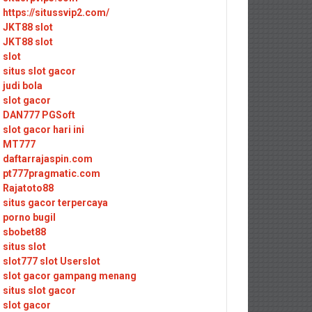
https://situssvip2.com/
JKT88 slot
JKT88 slot
slot
situs slot gacor
judi bola
slot gacor
DAN777 PGSoft
slot gacor hari ini
MT777
daftarrajaspin.com
pt777pragmatic.com
Rajatoto88
situs gacor terpercaya
porno bugil
sbobet88
situs slot
slot777 slot Userslot
slot gacor gampang menang
situs slot gacor
slot gacor