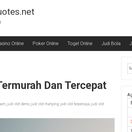
otes.net
r
asino Online
Poker Online
Togel Online
Judi Bola
J
 Termurah Dan Tercepat
Ag
 jam
,
judi slot demo
,
judi slot mahjong
,
judi slot terpercaya
,
judi slot