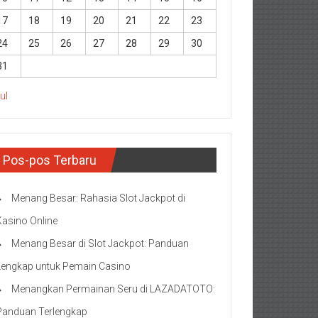
17
18
19
20
21
22
23
24
25
26
27
28
29
30
31
Jul
Pos-pos Terbaru
Menang Besar: Rahasia Slot Jackpot di
Kasino Online
Menang Besar di Slot Jackpot: Panduan
Lengkap untuk Pemain Casino
Menangkan Permainan Seru di LAZADATOTO:
Panduan Terlengkap