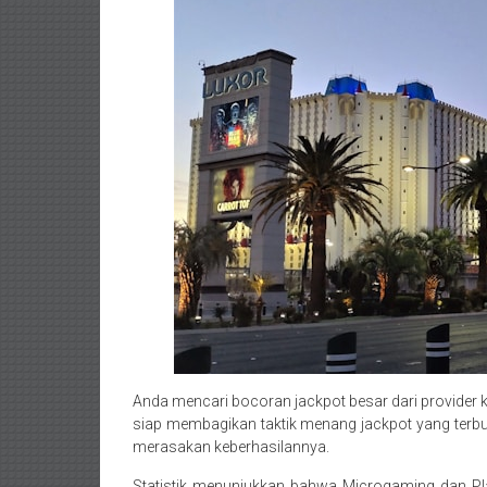
Anda mencari bocoran jackpot besar dari provider
siap membagikan taktik menang jackpot yang terbuk
merasakan keberhasilannya.
Statistik menunjukkan bahwa Microgaming dan Pl