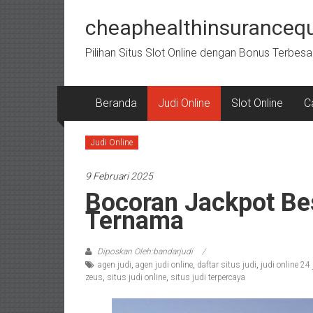
Lompat
ke
cheaphealthinsurancequ
konten
Pilihan Situs Slot Online dengan Bonus Terbesa
Beranda
Judi Online
Slot Online
C
Judi Online
9 Februari 2025
Bocoran Jackpot Bes
Ternama
Diposkan Oleh:bandarjudi
agen judi
,
agen judi online
,
daftar situs judi
,
judi online 24
zeus
,
situs judi online
,
situs judi terpercaya