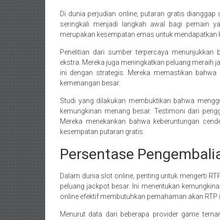
Di dunia perjudian online, putaran gratis dianggap 
seringkali menjadi langkah awal bagi pemain ya
merupakan kesempatan emas untuk mendapatkan k
Penelitian dari sumber terpercaya menunjukkan
ekstra. Mereka juga meningkatkan peluang meraih 
ini dengan strategis. Mereka memastikan bahwa 
kemenangan besar.
Studi yang dilakukan membuktikan bahwa menggu
kemungkinan menang besar. Testimoni dari pengg
Mereka menekankan bahwa keberuntungan cend
kesempatan putaran gratis.
Persentase Pengembali
Dalam dunia slot online, penting untuk mengerti R
peluang jackpot besar. Ini menentukan kemungkin
online efektif membutuhkan pemahaman akan RTP i
Menurut data dari beberapa provider game tern