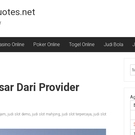
otes.net
r
asino Online
Poker Online
Togel Online
Judi Bola
J
ar Dari Provider
Ag
 jam
,
judi slot demo
,
judi slot mahjong
,
judi slot terpercaya
,
judi slot