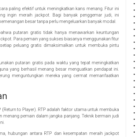
cara paling efektif untuk meningkatkan kans menang. Fitur ini
ng ingin meraih jackpot. Bagi banyak penggemar judi, ini
emenangan besar tanpa perlu mengeluarkan banyak modal.
 bahwa putaran gratis tidak hanya menawarkan keuntungan
jackpot. Para pemain yang sukses biasanya menggunakan fitur
setiap peluang gratis dimaksimalkan untuk membuka pintu
nakan putaran gratis pada waktu yang tepat meningkatkan
una yang berhasil menang besar menguatkan pendapat ini.
erung menguntungkan mereka yang cermat memanfaatkan
an
TP (Return to Player). RTP adalah faktor utama untuk membuka
an menang pemain dalam jangka panjang. Teknik bermain judi
ni.
ama, hubungan antara RTP dan kesempatan meraih jackpot