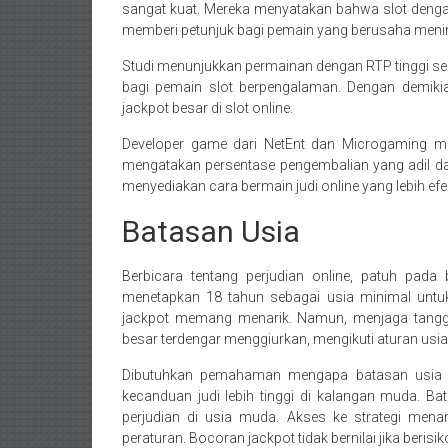
sangat kuat. Mereka menyatakan bahwa slot denga
memberi petunjuk bagi pemain yang berusaha men
Studi menunjukkan permainan dengan RTP tinggi sering
bagi pemain slot berpengalaman. Dengan demiki
jackpot besar di slot online.
Developer game dari NetEnt dan Microgaming me
mengatakan persentase pengembalian yang adil da
menyediakan cara bermain judi online yang lebih ef
Batasan Usia
Berbicara tentang perjudian online, patuh pada
menetapkan 18 tahun sebagai usia minimal untuk 
jackpot memang menarik. Namun, menjaga tangg
besar terdengar menggiurkan, mengikuti aturan usia 
Dibutuhkan pemahaman mengapa batasan usia ini
kecanduan judi lebih tinggi di kalangan muda. B
perjudian di usia muda. Akses ke strategi mena
peraturan. Bocoran jackpot tidak bernilai jika beri