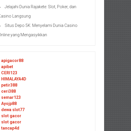
Jelajahi Dunia Rajakete: Slot, Poker, dan
Kasino Langsung
Situs Depo 5K: Menyelami Dunia Casino
Online yang Mengasyikkan
apigacor88
apibet
CERI123
HIMALAYA4D
petir388
ceri388
semar123
Ayojp88
dewa slot77
slot gacor
slot gacor
tancap4d