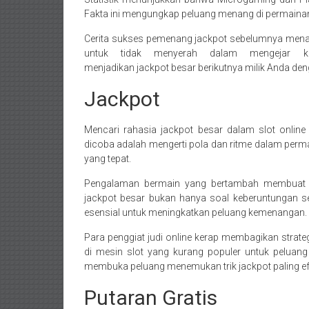
Fakta ini mengungkap peluang menang di permainan t
Cerita sukses pemenang jackpot sebelumnya mena
untuk tidak menyerah dalam mengejar k
menjadikan jackpot besar berikutnya milik Anda denga
Jackpot
Mencari rahasia jackpot besar dalam slot online
dicoba adalah mengerti pola dan ritme dalam perma
yang tepat.
Pengalaman bermain yang bertambah membuat p
jackpot besar bukan hanya soal keberuntungan se
esensial untuk meningkatkan peluang kemenangan.
Para penggiat judi online kerap membagikan strat
di mesin slot yang kurang populer untuk peluang 
membuka peluang menemukan trik jackpot paling efe
Putaran Gratis