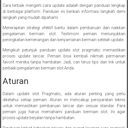
Cara terbaik mengerti cara update adalah dengan panduan lengkap
di berbagai platform. Panduan ini berikan informasi langkah demi
langkah yang mudah dipahami.
Menerapkan strategi efektif bantu dalam pembaruan dan naikkan
pengalaman bermain slot. Testimoni pemain menunjukkan
peningkatan kemenangan dan kenyamanan bermain setelah update.
Mengikuti petunjuk panduan update slot pragmatic memastikan
proses update lancar. Pemain bisa kembali nikmati permainan
favorit mereka tanpa hambatan. Jadi, cari terus tips dan trik untuk
perbaiki pengalaman bermain slot Anda.
Aturan
Dalam update slot Pragmatic, ada aturan penting yang perlu
diketahui setiap pemain. Aturan ini mencakup persyaratan teknis
untuk memastikan pembaruan lancar dan sesuai standar. Para
pemain juga harus memahami panduan bermain slot. Ini agar
proses update berjalan tanpa hambatan.