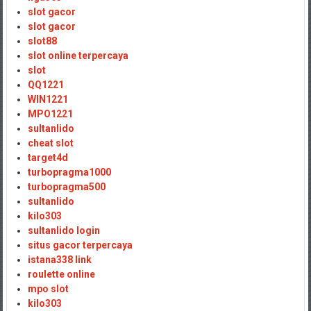
slot gacor
slot gacor
slot88
slot online terpercaya
slot
QQ1221
WIN1221
MPO1221
sultanlido
cheat slot
target4d
turbopragma1000
turbopragma500
sultanlido
kilo303
sultanlido login
situs gacor terpercaya
istana338 link
roulette online
mpo slot
kilo303