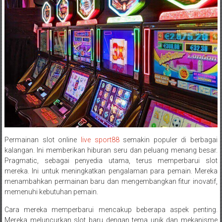
Permainan slot online
live sport88
semakin populer di berbagai
kalangan. Ini memberikan hiburan seru dan peluang menang besar.
Pragmatic, sebagai penyedia utama, terus memperbarui slot
mereka. Ini untuk meningkatkan pengalaman para pemain. Mereka
menambahkan permainan baru dan mengembangkan fitur inovatif,
memenuhi kebutuhan pemain.
Cara mereka memperbarui mencakup beberapa aspek penting.
Mereka meluncurkan slot baru dengan tema unik dan mekanisme