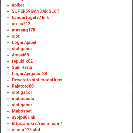
apibet
SUPER59 BANDAR SLOT
bandartogel77 link
arena212
musang178
slot
Login Apibet
slot gacor
Amavi68
republik62
Spin Harta
Login Apigacor88
Dewatoto slot modal kecil
Rajatoto88
slot gacor
mabosbola
slot gacor
Mabosbet
ayojp88 link
https://hoki77resmi.com/
semar123 slot